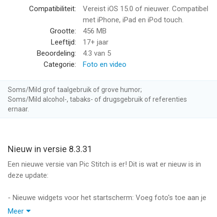
die ze allemaal gebruiken om hun inhoud tot een meesterwerk
Compatibiliteit:
Vereist iOS 15.0 of nieuwer. Compatibel
te maken!
met iPhone, iPad en iPod touch.
Grootte:
456 MB
* Een van de top 7 foto -apps en top 100 apps aller tijden
Leeftijd:
17+ jaar
volgens Mashable *
Beoordeling:
4.3
van 5
Categorie:
Foto en video
Overzicht:
- Verken iOS -startscherm Widget wallpapers met uw meest
Soms/Mild grof taalgebruik of grove humor;
recente collages
Soms/Mild alcohol-, tabaks- of drugsgebruik of referenties
- Ontdek recente lay -outs op sociale media
ernaar.
- Blader 375+ verschillende lay -outs
- Verken 25 filterpakketten om uw foto's te verbeteren
- Ontwerp met 30+ randpakketten en lay -outs aanpassen
Nieuw in versie 8.3.31
- Werkt met foto's en video's
- 15 verschillende foto -beeldverhoudingen geoptimaliseerd
Een nieuwe versie van Pic Stitch is er! Dit is wat er nieuw is in
voor het delen (d.w.z. 9x16 -indeling voor sociale verhalen)
deze update:
- Pas de fotogangen aan
- Eenvoudig te gebruiken gebruikersinterface
- Nieuwe widgets voor het startscherm: Voeg foto's toe aan je
- Verbazingwekkende foto FX -filters
startscherm, nu in meer formaten
Meer