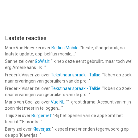
Laatste reacties
Marc Van Hoey
zei over
Belfius Mobile
: "
beste, iPadgebruik, na
laatste update, app. belfius mobile,...
"
Sanne
zei over
GoWish
: "
Ik heb deze eerst gebruikt, maar toch wel
erg Amerikaans.. Ik...
"
Frederik Visser
zei over
Tekst naar spraak - Talkie
: "
Ik ben op zoek
naar ervaringen van gebruikers van de pro...
"
Frederik Visser
zei over
Tekst naar spraak - Talkie
: "
Ik ben op zoek
naar ervaringen van gebruikers van de pro...
"
Mario van Gool
zei over
Vue NL
: "
1 groot drama. Account van mijn
zoon niet meer in te loggen....
"
Thijs
zei over
Burgernet
: "
Bij het openen van de app komt het
bericht ""Er is iets...
"
Barry
zei over
Klaverjas
: "
Ik speel met vrienden tegenwoordig op
de app ‘Klaverjas...
"