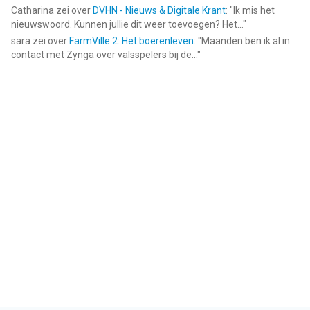
Catharina
zei over
DVHN - Nieuws & Digitale Krant
: "
Ik mis het
nieuwswoord. Kunnen jullie dit weer toevoegen? Het...
"
sara
zei over
FarmVille 2: Het boerenleven
: "
Maanden ben ik al in
contact met Zynga over valsspelers bij de...
"