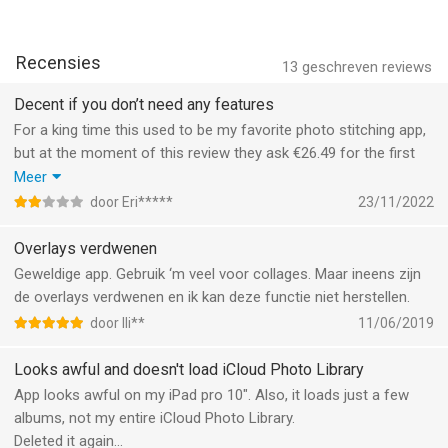
- Pan, roteer, omdraaien, spiegel en zoom
- Algemene optimalisaties en verbeteringen in de stabiliteit
- Deel met Facebook, Twitter, Instagram en meer
- Sla op uw fotoalbum op
Bedankt voor het gebruik van Pic Stitch! Heb je vragen of
Recensies
13
geschreven reviews
- Hoge resolutie exporteren
feedback? Stuur een e-mail naar contact@maplemedia.io voor
snelle en vriendelijke ondersteuning.
Decent if you don’t need any features
Fotobewerkingsfuncties:
For a king time this used to be my favorite photo stitching app,
-Snelle verbetering: hi-definitie, landschap, eten, portret, nacht
but at the moment of this review they ask €26.49 for the first
- Filterpakketten: eten, stijl, stralend, romantiek, noir, soleil,
year and €32.99 for each year after that for the most basic
Meer
speelgoedcamera, wonderland, popkunst, mystic, nostalgie,
features you’d expect for a app like this. If you just want to
door Eri*****
23/11/2022
subtiel, tital, Wanderlust, jetset, lente, zomer, strand, laag pro,
make a collage it’s fine. If you want to change border style,
cabin pro, grunge, borstels, visuele fx, eeeeeats
color or width, look elsewhere
Overlays verdwenen
- Effecten: blootstelling, helderheid, contrast, structuur,
Geweldige app. Gebruik ‘m veel voor collages. Maar ineens zijn
warmte, verzadiging, vervagen, hoogtepunten, schaduwen,
de overlays verdwenen en ik kan deze functie niet herstellen.
vignet, slijpen
- Stickers: versier uw fotocollage met uw favoriete stickers
door Ili**
11/06/2019
aangedreven door Giphy
- Teksteditor: Voeg tekstoverlays in en selecteer uw keuze uit
Looks awful and doesn't load iCloud Photo Library
lettertype -stijlen, kleuren, achtergronden, schaduwen en meer
App looks awful on my iPad pro 10". Also, it loads just a few
- Tekeningeditor: voeg uw eigen aanraking toe aan elke foto
albums, not my entire iCloud Photo Library.
door een tekentool van uw keuze te selecteren
Deleted it again...