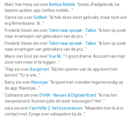
Marc Van Hoey
zei over
Belfius Mobile
: "
beste, iPadgebruik, na
laatste update, app. belfius mobile,...
"
Sanne
zei over
GoWish
: "
Ik heb deze eerst gebruikt, maar toch wel
erg Amerikaans.. Ik...
"
Frederik Visser
zei over
Tekst naar spraak - Talkie
: "
Ik ben op zoek
naar ervaringen van gebruikers van de pro...
"
Frederik Visser
zei over
Tekst naar spraak - Talkie
: "
Ik ben op zoek
naar ervaringen van gebruikers van de pro...
"
Mario van Gool
zei over
Vue NL
: "
1 groot drama. Account van mijn
zoon niet meer in te loggen....
"
Thijs
zei over
Burgernet
: "
Bij het openen van de app komt het
bericht ""Er is iets...
"
Barry
zei over
Klaverjas
: "
Ik speel met vrienden tegenwoordig op
de app ‘Klaverjas...
"
Catharina
zei over
DVHN - Nieuws & Digitale Krant
: "
Ik mis het
nieuwswoord. Kunnen jullie dit weer toevoegen? Het...
"
sara
zei over
FarmVille 2: Het boerenleven
: "
Maanden ben ik al in
contact met Zynga over valsspelers bij de...
"