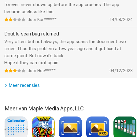
SwiftScan AI werkt met elk type document, van papieren
forever, never shows up before the app crashes. The app
documenten tot visitekaartjes, QR-codes, barcodes, notities,
became useless like this.
zelfs whiteboards of post-its. Het bewaart de documenten die
door Kar******
14/08/2024
voor u belangrijk zijn en rekent af met de papierrommel.
Double scan bug returned
--- CONTACT OPNEMEN MET ONDERSTEUNING ---
Very often, but not always, the app scans the document two
Meer informatie: https://maplemedia.io/
times. I had this problem a few year ago and it got fixed at
Neem contact op: support@swiftscanapp.com
some point. But now it’s back.
Hope it they can fix it again.
--- JURIDISCH ---
door Hoe*****
04/12/2023
Servicevoorwaarden: https://maplemedia.io/terms-of-service/
Privacybeleid: https://maplemedia.io/privacy/
Meer recensies
Abonnementsvoorwaarden: De betaling voor abonnementen
wordt bij bevestiging van de aankoop in rekening gebracht op
uw Apple-account. Het abonnement wordt automatisch
Meer van Maple Media Apps, LLC
verlengd, tenzij automatische verlenging ten minste 24 uur vóór
het einde van de huidige periode wordt uitgeschakeld. Het
account wordt binnen 24 uur vóór het einde van de huidige
periode in rekening gebracht voor verlenging, en identificeert de