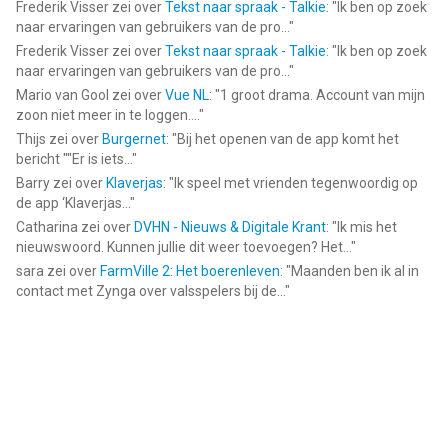
Frederik Visser
zei over
Tekst naar spraak - Talkie
: "
Ik ben op zoek
naar ervaringen van gebruikers van de pro...
"
Frederik Visser
zei over
Tekst naar spraak - Talkie
: "
Ik ben op zoek
naar ervaringen van gebruikers van de pro...
"
Mario van Gool
zei over
Vue NL
: "
1 groot drama. Account van mijn
zoon niet meer in te loggen....
"
Thijs
zei over
Burgernet
: "
Bij het openen van de app komt het
bericht ""Er is iets...
"
Barry
zei over
Klaverjas
: "
Ik speel met vrienden tegenwoordig op
de app ‘Klaverjas...
"
Catharina
zei over
DVHN - Nieuws & Digitale Krant
: "
Ik mis het
nieuwswoord. Kunnen jullie dit weer toevoegen? Het...
"
sara
zei over
FarmVille 2: Het boerenleven
: "
Maanden ben ik al in
contact met Zynga over valsspelers bij de...
"