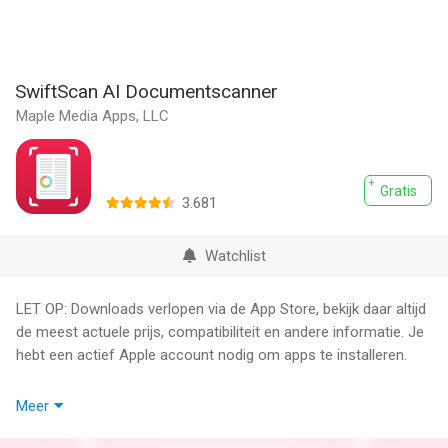
SwiftScan AI Documentscanner
Maple Media Apps, LLC
Gratis
3.681
Watchlist
LET OP: Downloads verlopen via de App Store, bekijk daar altijd
de meest actuele prijs, compatibiliteit en andere informatie. Je
hebt een actief Apple account nodig om apps te installeren.
SwiftScan AI is de beste mobiele scanner-app voor
Meer
documenten en QR-codes. Maak met slechts één tik gratis
PDF- of JPG-scans van hoge kwaliteit. Gebruik slimme AI Tools