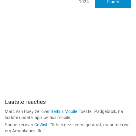
1024
Laatste reacties
Marc Van Hoey
zei over
Belfius Mobile
: "
beste, iPadgebruik, na
laatste update, app. belfius mobile,...
"
Sanne
zei over
GoWish
: "
Ik heb deze eerst gebruikt, maar toch wel
erg Amerikaans.. Ik...
"