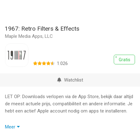
1967: Retro Filters & Effects
Maple Media Apps, LLC
Gratis
1.026
Watchlist
LET OP: Downloads verlopen via de App Store, bekijk daar altijd
de meest actuele prijs, compatibiliteit en andere informatie. Je
hebt een actief Apple account nodig om apps te installeren.
Aanbevolen als ""App of the Day"" in de App Store - 1967: Retro
Meer
Filters & effecten brengt alle tonen, graan en lichte lekken terug
die je zou krijgen van old-school analoge camera's, minus de