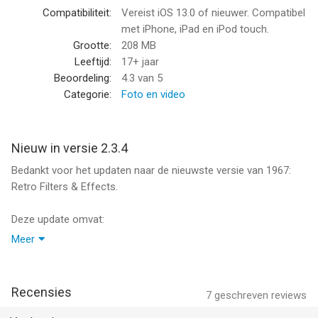
verleden'. - AppADVICE
Compatibiliteit:
Vereist iOS 13.0 of nieuwer. Compatibel
met iPhone, iPad en iPod touch.
1967 bevat 10 filters met 150+ variaties en biedt ook veel meer
Grootte:
208 MB
exclusieve filterpakketten, effecten en texturen voor premium
Leeftijd:
17+ jaar
fotoreditors.
Beoordeling:
4.3
van 5
Categorie:
Foto en video
Kenmerken en functionaliteit:
- meer dan 200 retrofilters
- Meer dan 50 effecten in elk filterpakket
Nieuw in versie 2.3.4
- Licht lekkeneffecten, stof, graan en grunge Help toevoegen
Bedankt voor het updaten naar de nieuwste versie van 1967:
een vintage gevoel aan foto's
Retro Filters & Effects.
- Simple Color Presets maken het eenvoudig om Retro-foto's
te delen
Deze update omvat:
Premium-collecties:
Meer
◊ prestatieverbeteringen en optimalisaties om ervoor te zorgen
- Verzamel films
dat u de beste fotobewerkingservaring heeft.
Haal je Grindhouse op met deze grungy Burn-effecten.
Collectie omvat: 230 verschillende brandende filmeffecten, 12
Recensies
7
geschreven reviews
Bedankt voor het bewerken met 1967: Retro Filters & Effects,
korrelige texturen en 55 stofeffecten.
we stellen uw steun op prijs