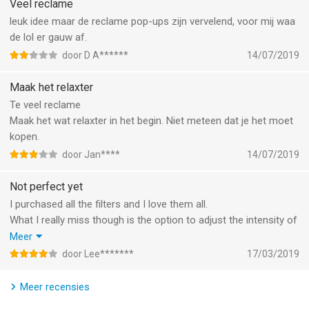
Veel reclame
- Color Lights-collectie
leuk idee maar de reclame pop-ups zijn vervelend, voor mij waa
Geef je foto's een sensationele twist met deze lichtbuigende
de lol er gauw af.
effecten. Collectie omvat: 200 verschillende
door D A******
14/07/2019
kleurenlekkeneffecten, 12 korrelige texturen en 55
stofeffecten.
Maak het relaxter
Te veel reclame
- Bokeh-collectie
Maak het wat relaxter in het begin. Niet meteen dat je het moet
Maak geweldige bokeh-foto's door meer dan 2000 variaties van
kopen.
bokeh-effecten toe te passen om uw foto's naar het volgende
door Jan****
14/07/2019
niveau te nemen. Collectie omvat: 240 verschillende bokeh-
effecten, 12 korrelige texturen en 55 stofeffecten.
Not perfect yet
I purchased all the filters and I love them all.
- Rainbow Collection
What I really miss though is the option to adjust the intensity of
Collectie omvat: 180 verschillende regenboogeffecten, 15
the filter. Sometimes the filters are just a bit too intense.
Meer
korrelige texturen en 45 stofeffecten.
That’s my only suggestion.
door Lee*******
17/03/2019
Love your filters, keep the updates coming!
- Sun Lekkencollectie
Laat je foto's echt gloeien door de klassieke Hollywood-sfeer
Meer recensies
toe te voegen met deze Hazy Sun Flare-effecten. Collectie