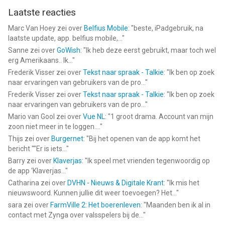
hoger, geschikt bevonden voor gebruikers met leeftijden vanaf
Laatste reacties
17 jaar
.
Marc Van Hoey
zei over
Belfius Mobile
: "
beste, iPadgebruik, na
laatste update, app. belfius mobile,...
"
Informatie voor 1967: Retro Filters & Effectsis het laatst
Sanne
zei over
GoWish
: "
Ik heb deze eerst gebruikt, maar toch wel
vergeleken op 8 Aug om 16:33.
erg Amerikaans.. Ik...
"
Frederik Visser
zei over
Tekst naar spraak - Talkie
: "
Ik ben op zoek
naar ervaringen van gebruikers van de pro...
"
Frederik Visser
zei over
Tekst naar spraak - Talkie
: "
Ik ben op zoek
naar ervaringen van gebruikers van de pro...
"
Mario van Gool
zei over
Vue NL
: "
1 groot drama. Account van mijn
zoon niet meer in te loggen....
"
Thijs
zei over
Burgernet
: "
Bij het openen van de app komt het
bericht ""Er is iets...
"
Barry
zei over
Klaverjas
: "
Ik speel met vrienden tegenwoordig op
de app ‘Klaverjas...
"
Catharina
zei over
DVHN - Nieuws & Digitale Krant
: "
Ik mis het
nieuwswoord. Kunnen jullie dit weer toevoegen? Het...
"
sara
zei over
FarmVille 2: Het boerenleven
: "
Maanden ben ik al in
contact met Zynga over valsspelers bij de...
"