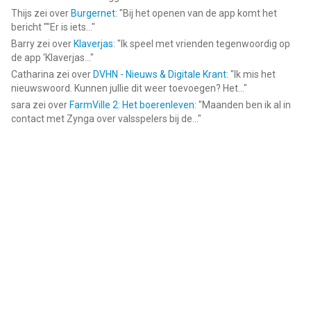
Thijs
zei over
Burgernet
: "
Bij het openen van de app komt het
bericht ""Er is iets...
"
Barry
zei over
Klaverjas
: "
Ik speel met vrienden tegenwoordig op
de app ‘Klaverjas...
"
Catharina
zei over
DVHN - Nieuws & Digitale Krant
: "
Ik mis het
nieuwswoord. Kunnen jullie dit weer toevoegen? Het...
"
sara
zei over
FarmVille 2: Het boerenleven
: "
Maanden ben ik al in
contact met Zynga over valsspelers bij de...
"