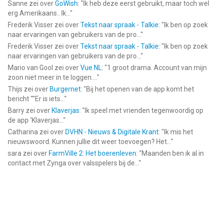
Sanne
zei over
GoWish
: "
Ik heb deze eerst gebruikt, maar toch wel
erg Amerikaans.. Ik...
"
Frederik Visser
zei over
Tekst naar spraak - Talkie
: "
Ik ben op zoek
naar ervaringen van gebruikers van de pro...
"
Frederik Visser
zei over
Tekst naar spraak - Talkie
: "
Ik ben op zoek
naar ervaringen van gebruikers van de pro...
"
Mario van Gool
zei over
Vue NL
: "
1 groot drama. Account van mijn
zoon niet meer in te loggen....
"
Thijs
zei over
Burgernet
: "
Bij het openen van de app komt het
bericht ""Er is iets...
"
Barry
zei over
Klaverjas
: "
Ik speel met vrienden tegenwoordig op
de app ‘Klaverjas...
"
Catharina
zei over
DVHN - Nieuws & Digitale Krant
: "
Ik mis het
nieuwswoord. Kunnen jullie dit weer toevoegen? Het...
"
sara
zei over
FarmVille 2: Het boerenleven
: "
Maanden ben ik al in
contact met Zynga over valsspelers bij de...
"