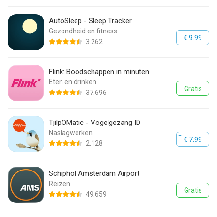
AutoSleep - Sleep Tracker
Gezondheid en fitness
€ 9.99
3.262
Flink: Boodschappen in minuten
Eten en drinken
Gratis
37.696
TjilpOMatic - Vogelgezang ID
Naslagwerken
€ 7.99
2.128
Schiphol Amsterdam Airport
Reizen
Gratis
49.659