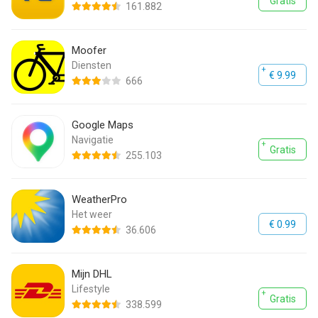
Gratis
161.882
Moofer
Diensten
€ 9.99
666
Google Maps
Navigatie
Gratis
255.103
WeatherPro
Het weer
€ 0.99
36.606
Mijn DHL
Lifestyle
Gratis
338.599