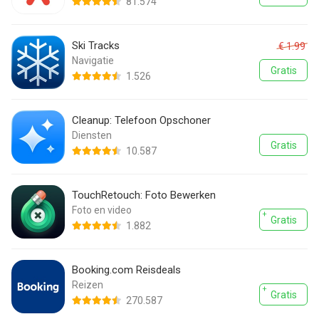
81.574
Ski Tracks
€ 1.99
Navigatie
Gratis
1.526
Cleanup: Telefoon Opschoner
Diensten
Gratis
10.587
TouchRetouch: Foto Bewerken
Foto en video
Gratis
1.882
Booking.com Reisdeals
Reizen
Gratis
270.587