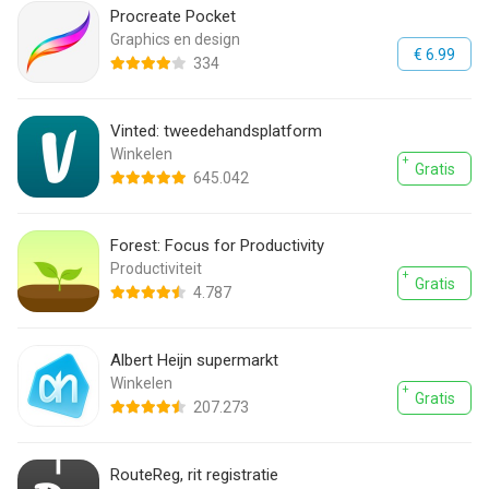
Procreate Pocket
Graphics en design
€ 6.99
334
Vinted: tweedehandsplatform
Winkelen
Gratis
645.042
Forest: Focus for Productivity
Productiviteit
Gratis
4.787
Albert Heijn supermarkt
Winkelen
Gratis
207.273
RouteReg, rit registratie