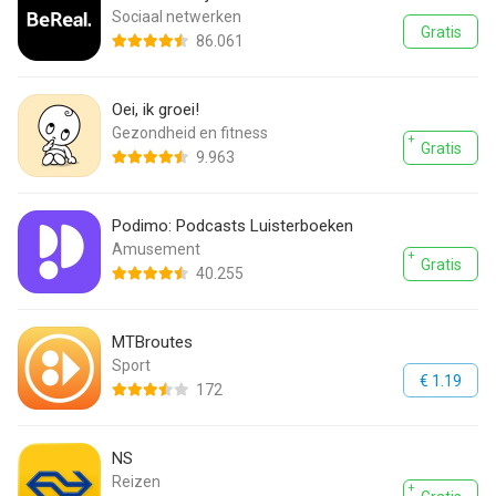
Sociaal netwerken
Gratis
86.061
Oei, ik groei!
Gezondheid en fitness
Gratis
9.963
Podimo: Podcasts Luisterboeken
Amusement
Gratis
40.255
MTBroutes
Sport
€ 1.19
172
NS
Reizen