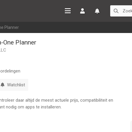
Inloggen
Watchlist
ne Planner
n-One Planner
LLC
ordelingen
Watchlist
oleer daar altijd de meest actuele prijs, compatibiliteit en
nt nodig om apps te installeren.
oldoende inzicht en opties? Vervolgens is Kalenderplanner de