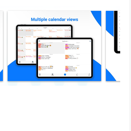
ogle Agenda, ALL-in-één planner gebruikt, is de meest
ereldwijd voor iedereen die het meeste uit hun agenda-app
rd overzicht op basis van dag- of jaarniveau van de dag, week
e standaardkalender en voegt functionaliteit toe om uw
, kopiëren en plakken. Maak een druk schema op door
ende afspraken en evenementen. Krachtige herinneringsfuncties
 onthouden. Aanpasbare weeknummers of repetitieve opties en
en persoonlijke behoeften.
rtenissen is veel eenvoudiger met agenda all-in-one planner.
ve bruikbaarheid is deze app een plezier voor zowel gewone als