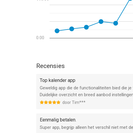
Bedankt voor het gebruik van Calendar All-In-One
● Bekijk vandaag widgetondersteuning
support@weekcal.com voor snelle en vriendelijke
● Ondersteuning van meerdere tijdzone
● Navigeren met: Apple & Google Maps, CityMapper
TransitApp, Waze, Yandex, 高德 地图
● Alternatieve kalenders (Chinees, Hebreeuws, Ind
● Batch -bewerkingen
0.00
● Volledige aanpassing van evenementen
● Donkere modus ondersteunen auto-aanpassing
gemakkelijker te zijn voor de ogen in omstandigh
Recensies
Heeft u vragen, klachten of opmerkingen? Deel 
gestelde vragen en tips vinden op https://weekc
Top kalender app
Geweldig app die de functionaliteiten bied die j
Deze app biedt in-app aankopen, inclusief een a
Duidelijke overzicht en breed aanbod instellingen
Abonnementsvoorwaarden worden beschreven in de
door Tim***
gekoppeld:
Servicevoorwaarden: https://maplemedia.io/terms
Eenmalig betalen.
Super app, begrijp alleen het verschil niet met d
Privacybeleid: https://maplemedia.io/privacy/