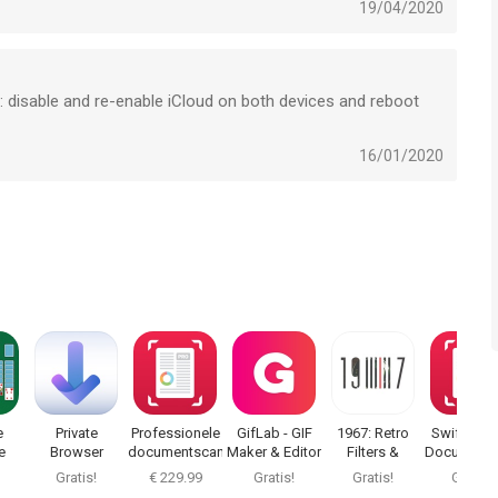
19/04/2020
, LLC is een app voor iPhone, iPad en iPod touch met iOS
: disable and re-enable iCloud on both devices and reboot
uikers met leeftijden vanaf
17 jaar
.
16/01/2020
 laatst vergeleken op 8 Aug om 03:03.
e
Private
Professionele
GifLab - GIF
1967: Retro
SwiftScan
e
Browser
documentscanner
Maker & Editor
Filters &
Documents
.
Deluxe
Effects
Gratis!
€ 229.99
Gratis!
Gratis!
Gratis!