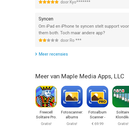
door Kyo*******
--
Syncen
Calendar All-In-One Planner van Maple Media Apps
Om iPad en iPhone te syncen stelt support voor
versie 15.6 of hoger, geschikt bevonden voor gebr
them both. Toch maar andere app?
door Ro ***
Informatie voor Calendar All-In-One Planneris het
Meer recensies
Meer van Maple Media Apps, LLC
Freecell
Fotoscanner:
Fotoalbum
Solitair
Solitaire Pro.
albums
Scanner -
Klondik
scannen
Unfade Pro
Classic
Gratis!
Gratis!
€ 69.99
Gratis!