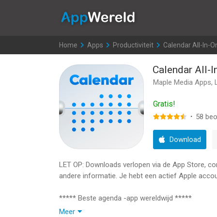
AppWereld
Home
>
Apps
>
Productiviteit
>
Calendar All-In-O
Calendar All-I
Maple Media Apps, 
Gratis!
·
58
beo
Download
LET OP: Downloads verlopen via de App Store, contr
andere informatie. Je hebt een actief Apple accou
***** Beste agenda -app wereldwijd *****
Geeft uw gewone iPhone- of iPad -kalender u onv
Meer