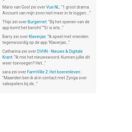
Mario van Gool
zei over
Vue NL
: "
1 groot drama.
Account van mijn zoon niet meer in te loggen....
"
Thijs
zei over
Burgernet
: "
Bij het openen van de
app komt het bericht ""Er is iets...
"
Barry
zei over
Klaverjas
: "
Ik speel met vrienden
tegenwoordig op de app ‘Klaverjas...
"
Catharina
zei over
DVHN - Nieuws & Digitale
Krant
: "
Ik mis het nieuwswoord. Kunnen jullie dit
weer toevoegen? Het...
"
sara
zei over
FarmVille 2: Het boerenleven
:
"
Maanden ben ik al in contact met Zynga over
valsspelers bij de...
"
 AI
Foto
Mahjong
Pic Stitch -
canner
Bewerken
Classic :)
Collage Editor
Gratis!
Gratis!
Gratis!