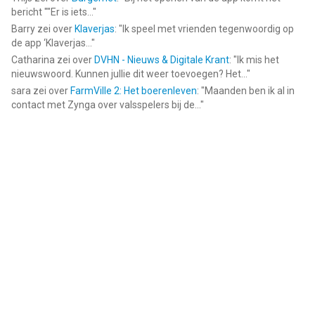
bericht ""Er is iets...
"
Barry
zei over
Klaverjas
: "
Ik speel met vrienden tegenwoordig op
de app ‘Klaverjas...
"
Catharina
zei over
DVHN - Nieuws & Digitale Krant
: "
Ik mis het
nieuwswoord. Kunnen jullie dit weer toevoegen? Het...
"
sara
zei over
FarmVille 2: Het boerenleven
: "
Maanden ben ik al in
contact met Zynga over valsspelers bij de...
"