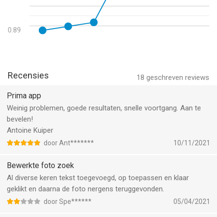
iPod touch met iOS versie 10.0 of hoger, geschikt bevonden
voor gebruikers met leeftijden vanaf
4 jaar
.
0.89
Informatie voor Foto Editoris het laatst vergeleken op 7 Aug
om 03:45.
Recensies
18
geschreven reviews
Prima app
Weinig problemen, goede resultaten, snelle voortgang. Aan te
bevelen!
Antoine Kuiper
door Ant*******
10/11/2021
Bewerkte foto zoek
Al diverse keren tekst toegevoegd, op toepassen en klaar
geklikt en daarna de foto nergens teruggevonden.
door Spe******
05/04/2021