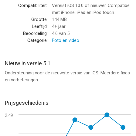
• Verscherpen en vervagen
Compatibiliteit:
Vereist iOS 10.0 of nieuwer. Compatibel
• Verbazingwekkende Tilt Shift Tool
met iPhone, iPad en iPod touch.
• Vignet-, kleur- en lichthulpmiddelen
Grootte:
144 MB
• Geavanceerde bewerking van meerdere afbeeldingen
Leeftijd:
4+ jaar
• Bewerken met volledige / hoge resolutie
Beoordeling:
4.6
van 5
• Ingebouwde HD-cameratool
Categorie:
Foto en video
• Meerdere afbeeldingen delen (Facebook, Twitter, etc.)
• Aanpassen met geweldige thema's
• Internationale taalondersteuning
Nieuw in versie 5.1
• En veel meer!
Ondersteuning voor de nieuwste versie van iOS. Meerdere fixes
en verbeteringen.
Foto Editor werkt op alle iOS-apparaten en stelt u in staat
foto's te bewerken die met elke camera zijn gemaakt! Dit is een
geweldige app voor elke beginner of liefhebber van fotografie!
Bekijk enkele van de voorbeeldafbeeldingen.
Prijsgeschiedenis
--
2.49
Foto Editor van Axiem Systems is een app voor iPhone, iPad en