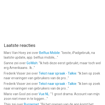
Laatste reacties
Marc Van Hoey
zei over
Belfius Mobile
: "
beste, iPadgebruik, na
laatste update, app. belfius mobile,...
"
Sanne
zei over
GoWish
: "
Ik heb deze eerst gebruikt, maar toch wel
erg Amerikaans.. Ik...
"
Frederik Visser
zei over
Tekst naar spraak - Talkie
: "
Ik ben op zoek
naar ervaringen van gebruikers van de pro...
"
Frederik Visser
zei over
Tekst naar spraak - Talkie
: "
Ik ben op zoek
naar ervaringen van gebruikers van de pro...
"
Mario van Gool
zei over
Vue NL
: "
1 groot drama. Account van mijn
zoon niet meer in te loggen....
"
Thijs
zei over
Burgernet
: "
Bij het openen van de app komt het