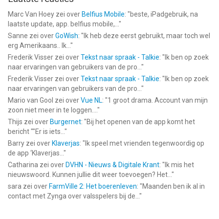
Marc Van Hoey
zei over
Belfius Mobile
: "
beste, iPadgebruik, na
laatste update, app. belfius mobile,...
"
Sanne
zei over
GoWish
: "
Ik heb deze eerst gebruikt, maar toch wel
erg Amerikaans.. Ik...
"
Frederik Visser
zei over
Tekst naar spraak - Talkie
: "
Ik ben op zoek
naar ervaringen van gebruikers van de pro...
"
Frederik Visser
zei over
Tekst naar spraak - Talkie
: "
Ik ben op zoek
naar ervaringen van gebruikers van de pro...
"
Mario van Gool
zei over
Vue NL
: "
1 groot drama. Account van mijn
zoon niet meer in te loggen....
"
Thijs
zei over
Burgernet
: "
Bij het openen van de app komt het
bericht ""Er is iets...
"
Barry
zei over
Klaverjas
: "
Ik speel met vrienden tegenwoordig op
de app ‘Klaverjas...
"
Catharina
zei over
DVHN - Nieuws & Digitale Krant
: "
Ik mis het
nieuwswoord. Kunnen jullie dit weer toevoegen? Het...
"
sara
zei over
FarmVille 2: Het boerenleven
: "
Maanden ben ik al in
contact met Zynga over valsspelers bij de...
"