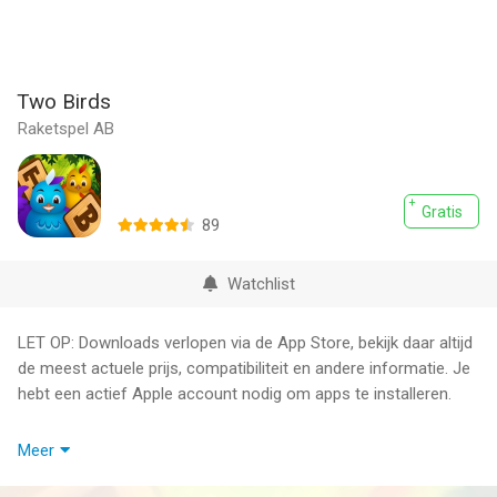
Two Birds
Raketspel AB
Gratis
89
Watchlist
LET OP: Downloads verlopen via de App Store, bekijk daar altijd
de meest actuele prijs, compatibiliteit en andere informatie. Je
hebt een actief Apple account nodig om apps te installeren.
Two Birds is een spel met een goede mix van bewkaamheden,
Meer
geluk en tactiek.