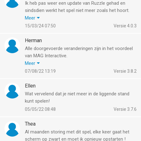
Ik heb pas weer een update van Ruzzle gehad en
sindsdien werkt het spel niet meer zoals het hoort.
Ik moet heel hard op het scherm drukken om de
Meer
woorden te maken, en dan nog lukt het vaak niet,
15/03/24 07:50
Versie 4.0.3
waar dan heel veel tijd in gaat zitten…doodzonde.
Ik speel het spel heel graag, maar op deze manier niet
Herman
meer.
Alle doorgevoerde veranderingen zijn in het voordeel
Is dit een probleem wat bij Ruzzle ligt, dan zie ik graag
van MAG Interactive.
een oplossing hier voor.
Eurotekens in de ogen. Je moet steeds meerfiches en
Meer
Graag een reactie terug.
munten inzetten om nog een beetje leuk te kunnen
07/08/22 13:19
Versie 3.8.2
spelen
Extra woorden bij teamspel is van 50 munten naar 150
Ellen
munten veranderd om dezelfde worden extra te
Wat vervelend dat je niet meer in de liggende stand
kunnen zetten.
kunt spelen!
Mag interactiv zou zich moeten schamen
05/05/22 08:48
Versie 3.7.6
Thea
Al maanden storing met dit spel, elke keer gaat het
scherm op zwart en moet ik opnieuw opstarten !