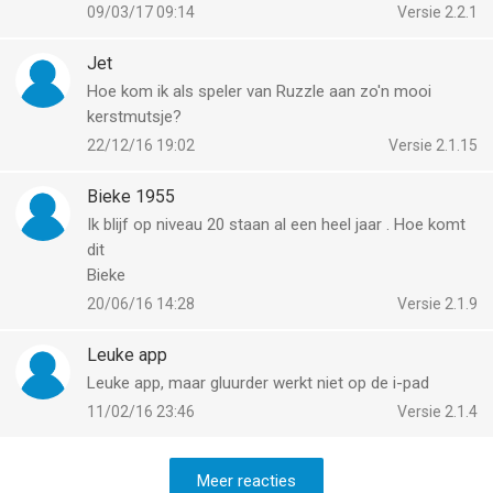
om nog te spelen. Ik zou graag de oude versie weer
09/03/17 09:14
Versie 2.2.1
terug zien. Heb hier al meer mensen over gehoord.
Dus mss een reden temeer om de oude versie weer
Jet
terug te zetten.
Hoe kom ik als speler van Ruzzle aan zo'n mooi
kerstmutsje?
22/12/16 19:02
Versie 2.1.15
Bieke 1955
Ik blijf op niveau 20 staan al een heel jaar . Hoe komt
dit
Bieke
20/06/16 14:28
Versie 2.1.9
Leuke app
Leuke app, maar gluurder werkt niet op de i-pad
11/02/16 23:46
Versie 2.1.4
Meer reacties