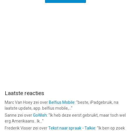
Laatste reacties
Marc Van Hoey
zei over
Belfius Mobile
: "
beste, iPadgebruik, na
laatste update, app. belfius mobile,...
"
Sanne
zei over
GoWish
: "
Ik heb deze eerst gebruikt, maar toch wel
erg Amerikaans.. Ik...
"
Frederik Visser
zei over
Tekst naar spraak - Talkie
: "
Ik ben op zoek