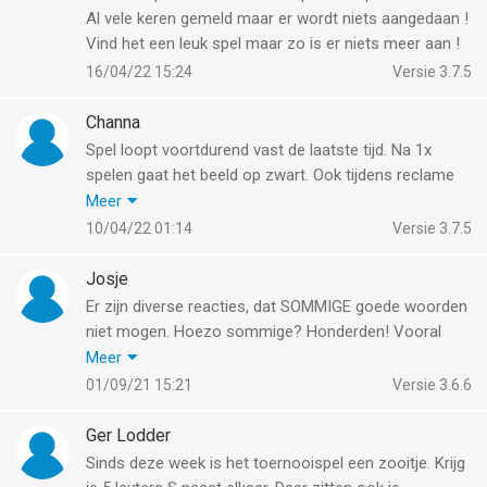
Al vele keren gemeld maar er wordt niets aangedaan !
Vind het een leuk spel maar zo is er niets meer aan !
16/04/22 15:24
Versie 3.7.5
Channa
Spel loopt voortdurend vast de laatste tijd. Na 1x
spelen gaat het beeld op zwart. Ook tijdens reclame
kijken (om aan gouden munten te komen) valt het
Meer
beeld weg en moet je weer opnieuw opstarten. Ik
10/04/22 01:14
Versie 3.7.5
speel het spel al jaren maar de laatste maanden is het
spel niet goed meer te spelen
Josje
Er zijn diverse reacties, dat SOMMIGE goede woorden
niet mogen. Hoezo sommige? Honderden! Vooral
problemen met onvoltooide deelwoorden (spelend
Meer
kind, spelende kinderen), vreselijk inconsequent: soms
01/09/21 15:21
Versie 3.6.6
mag wel een e erachter, vaak niet, soms wel een e
maar niet zonder e. Om het maar niet te hebben over
Ger Lodder
de verkleinwoorden! Hetzelfde geldt voor de
Sinds deze week is het toernooispel een zooitje. Krijg
overtreffende trap, dan mag bv. oudst wel, oudste