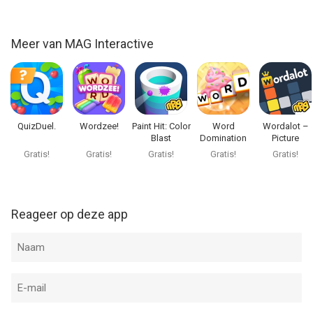
Meer van MAG Interactive
QuizDuel.
Wordzee!
Paint Hit: Color
Word
Wordalot –
Blast
Domination
Picture
Crossword
Gratis!
Gratis!
Gratis!
Gratis!
Gratis!
Reageer op deze app