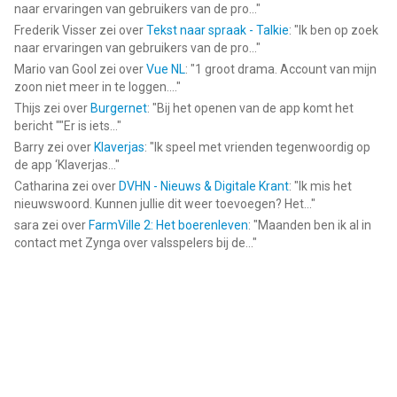
naar ervaringen van gebruikers van de pro...
"
Frederik Visser
zei over
Tekst naar spraak - Talkie
: "
Ik ben op zoek
naar ervaringen van gebruikers van de pro...
"
Mario van Gool
zei over
Vue NL
: "
1 groot drama. Account van mijn
zoon niet meer in te loggen....
"
Thijs
zei over
Burgernet
: "
Bij het openen van de app komt het
bericht ""Er is iets...
"
Barry
zei over
Klaverjas
: "
Ik speel met vrienden tegenwoordig op
de app ‘Klaverjas...
"
Catharina
zei over
DVHN - Nieuws & Digitale Krant
: "
Ik mis het
nieuwswoord. Kunnen jullie dit weer toevoegen? Het...
"
sara
zei over
FarmVille 2: Het boerenleven
: "
Maanden ben ik al in
contact met Zynga over valsspelers bij de...
"