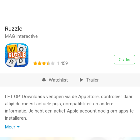
Ruzzle
MAG Interactive
Gratis
1.459
Watchlist
Trailer
LET OP: Downloads verlopen via de App Store, controleer daar
altijd de meest actuele prijs, compatibiliteit en andere
informatie. Je hebt een actief Apple account nodig om apps te
installeren.
Meer
Ruzzle is het legendarisch snelle en verslavend leuke
woordspel. Daag je vrienden of willekeurige spelers uit om in