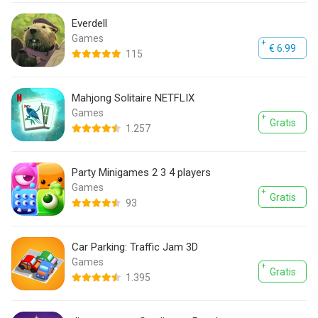
Everdell
Games
€ 6.99
115
Mahjong Solitaire NETFLIX
Games
Gratis
1.257
Party Minigames 2 3 4 players
Games
Gratis
93
Car Parking: Traffic Jam 3D
Games
Gratis
1.395