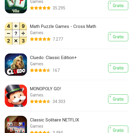
Games
Gratis
35.295
Math Puzzle Games - Cross Math
Games
Gratis
7.277
Cluedo: Classic Edition+
Games
Gratis
167
MONOPOLY GO!
Games
Gratis
34.303
Classic Solitaire NETFLIX
Games
Gratis
3.484