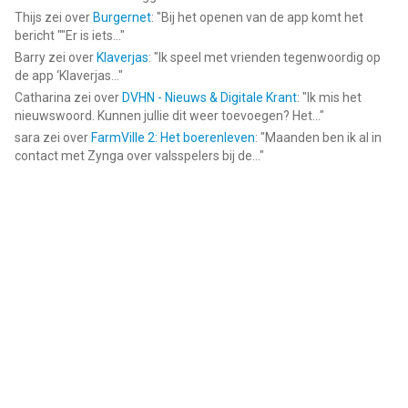
Thijs
zei over
Burgernet
: "
Bij het openen van de app komt het
bericht ""Er is iets...
"
Barry
zei over
Klaverjas
: "
Ik speel met vrienden tegenwoordig op
de app ‘Klaverjas...
"
Catharina
zei over
DVHN - Nieuws & Digitale Krant
: "
Ik mis het
nieuwswoord. Kunnen jullie dit weer toevoegen? Het...
"
sara
zei over
FarmVille 2: Het boerenleven
: "
Maanden ben ik al in
contact met Zynga over valsspelers bij de...
"