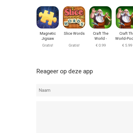
Magnetic
Slice Words
Craft The
Craft Th
Jigsaw
World -
World-Poc
Episodes
Edition
Gratis!
Gratis!
€ 0.99
€ 5.99
Edition
Reageer op deze app