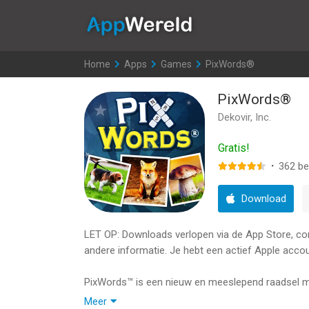
AppWereld
Home
>
Apps
>
Games
>
PixWords®
PixWords®
Dekovir, Inc.
Gratis!
·
362
be
Download
LET OP: Downloads verlopen via de App Store, contr
andere informatie. Je hebt een actief Apple accou
PixWords™ is een nieuw en meeslepend raadsel 
Meer