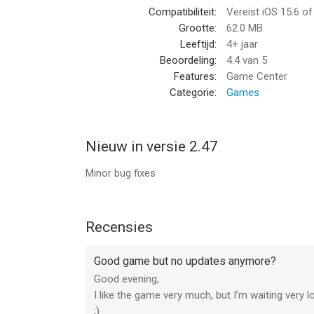
Compatibiliteit:
Vereist iOS 15.6 o
bevonden voor gebruikers met leeftijden vanaf
4 
Grootte:
62.0 MB
Leeftijd:
4+ jaar
Informatie voor PixWords®is het laatst vergelek
Beoordeling:
4.4
van 5
Features:
Game Center
Categorie:
Games
Nieuw in versie 2.47
Minor bug fixes
Recensies
Good game but no updates anymore?
Good evening,
I like the game very much, but I’m waiting very 
;)