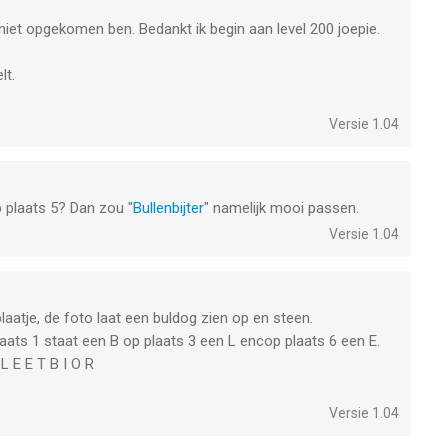
 niet opgekomen ben. Bedankt ik begin aan level 200 joepie.
lt.
Versie 1.04
p plaats 5? Dan zou "
Bullenbijter
" namelijk mooi passen.
Versie 1.04
aatje, de foto laat een buldog zien op en steen.
laats 1 staat een B op plaats 3 een L encop plaats 6 een E.
 L E E T B I O R
Versie 1.04