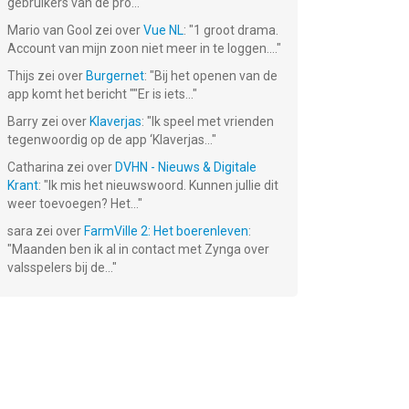
gebruikers van de pro...
"
Mario van Gool
zei over
Vue NL
: "
1 groot drama.
Account van mijn zoon niet meer in te loggen....
"
Thijs
zei over
Burgernet
: "
Bij het openen van de
app komt het bericht ""Er is iets...
"
Barry
zei over
Klaverjas
: "
Ik speel met vrienden
tegenwoordig op de app ‘Klaverjas...
"
Catharina
zei over
DVHN - Nieuws & Digitale
Krant
: "
Ik mis het nieuwswoord. Kunnen jullie dit
weer toevoegen? Het...
"
sara
zei over
FarmVille 2: Het boerenleven
:
"
Maanden ben ik al in contact met Zynga over
valsspelers bij de...
"