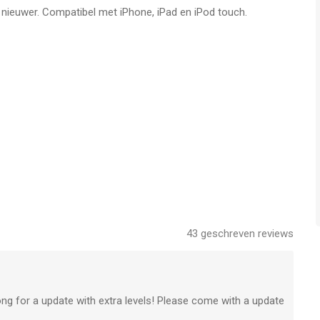
f nieuwer. Compatibel met iPhone, iPad en iPod touch.
jaar
.
en op 8 Aug om 06:11.
43
geschreven reviews
long for a update with extra levels! Please come with a update