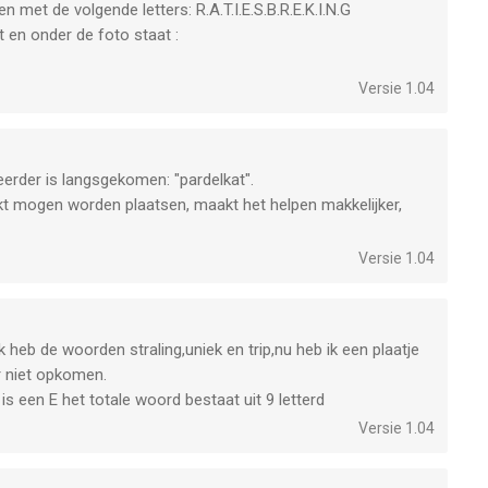
n met de volgende letters: R.A.T.I.E.S.B.R.E.K.I.N.G
t en onder de foto staat :
ZEEBODEMWATER
Versie 1.04
. . R E . I . . ) deze letters staan vast.
 eerder is langsgekomen: "pardelkat".
kt mogen worden plaatsen, maakt het helpen makkelijker,
Versie 1.04
 ik heb de woorden straling,uniek en trip,nu heb ik een plaatje
r niet opkomen.
 is een E het totale woord bestaat uit 9 letterd
Versie 1.04