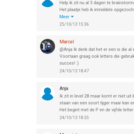
Help ik zit nu al 3 dagen te brainstorme
Het plaatje heb ik inmiddels opgezoch
HET CAUSTISCH MIDDEL VAN HET 
Meer
© Tassapon | Dreamstime.com
25/10/13 15:36
Wie OHH wie weet het antwoord.
Het is een woord van 13 letters ( . . . . . 
Marcel
@Anja Ik denk dat het er een is die al
Voortaan graag ook letters die gebrui
succes! :)
24/10/13 18:47
Anja
Ik zit in level 28 maar komt er niet uit
staan van een soort tijger maar kan e
Het begint met de P en de vijfde letter
24/10/13 18:25