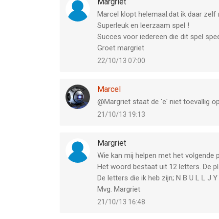
Margriet
Marcel klopt helemaal.dat ik daar zelf
Superleuk en leerzaam spel !
Succes voor iedereen die dit spel spee
Groet margriet
22/10/13 07:00
Marcel
@Margriet staat de 'e' niet toevallig o
21/10/13 19:13
Margriet
Wie kan mij helpen met het volgende pl
Het woord bestaat uit 12 letters. De p
De letters die ik heb zijn; N B U L L J Y
Mvg. Margriet
21/10/13 16:48