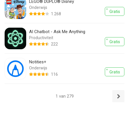
LEGO® DUPLO® Disney
Onderwijs
Gratis
1.268
AI Chatbot - Ask Me Anything
Productiviteit
Gratis
222
Notities+
Onderwijs
Gratis
116
1 van 279
Volgend