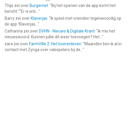
Thijs
zei over
Burgernet
: "
Bij het openen van de app komt het
bericht ""Er is iets...
"
Barry
zei over
Klaverjas
: "
Ik speel met vrienden tegenwoordig op
de app ‘Klaverjas...
"
Catharina
zei over
DVHN - Nieuws & Digitale Krant
: "
Ik mis het
nieuwswoord. Kunnen jullie dit weer toevoegen? Het...
"
sara
zei over
FarmVille 2: Het boerenleven
: "
Maanden ben ik al in
contact met Zynga over valsspelers bij de...
"