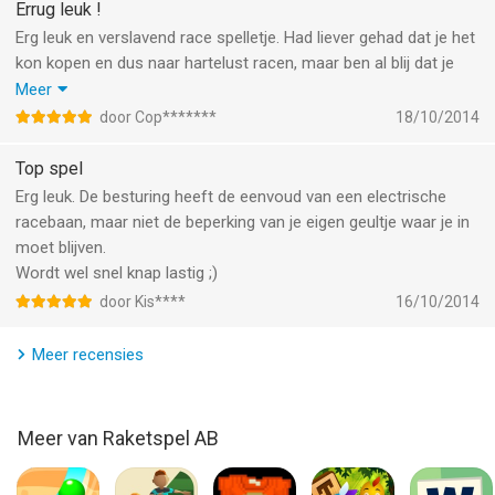
Errug leuk !
Erg leuk en verslavend race spelletje. Had liever gehad dat je het
kon kopen en dus naar hartelust racen, maar ben al blij dat je
extra credits krijgt om te racen als je een reclame filmpje bekijkt.
Meer
Of je moet een paar uur wachten, dan krijg je weer credits. Al
door Cop*******
18/10/2014
met al een heel leuk spelletje met veel afwisselende race banen
met leuke tegenstanders. Een aanrader !
Top spel
Erg leuk. De besturing heeft de eenvoud van een electrische
racebaan, maar niet de beperking van je eigen geultje waar je in
moet blijven.
Wordt wel snel knap lastig ;)
door Kis****
16/10/2014
Meer recensies
Meer van Raketspel AB