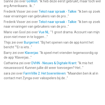
Sanne
zei over
GoWish
: "
Ik heb deze eerst gebruikt, maar toch wel
erg Amerikaans.. Ik...
"
Frederik Visser
zei over
Tekst naar spraak - Talkie
: "
Ik ben op zoek
naar ervaringen van gebruikers van de pro...
"
Frederik Visser
zei over
Tekst naar spraak - Talkie
: "
Ik ben op zoek
naar ervaringen van gebruikers van de pro...
"
Mario van Gool
zei over
Vue NL
: "
1 groot drama. Account van mijn
zoon niet meer in te loggen....
"
Thijs
zei over
Burgernet
: "
Bij het openen van de app komt het
bericht ""Er is iets...
"
Barry
zei over
Klaverjas
: "
Ik speel met vrienden tegenwoordig op
de app ‘Klaverjas...
"
Catharina
zei over
DVHN - Nieuws & Digitale Krant
: "
Ik mis het
nieuwswoord. Kunnen jullie dit weer toevoegen? Het...
"
sara
zei over
FarmVille 2: Het boerenleven
: "
Maanden ben ik al in
contact met Zynga over valsspelers bij de...
"