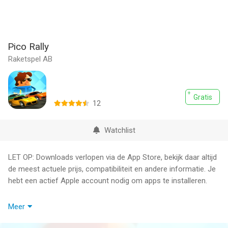
Pico Rally
Raketspel AB
Gratis
12
Watchlist
LET OP: Downloads verlopen via de App Store, bekijk daar altijd
de meest actuele prijs, compatibiliteit en andere informatie. Je
hebt een actief Apple account nodig om apps te installeren.
Race your through the continents in this fast and furious
Meer
game!
Rally racing has never been this fun and easy.