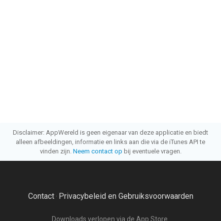
Disclaimer: AppWereld is geen eigenaar van deze applicatie en biedt
alleen afbeeldingen, informatie en links aan die via de iTunes API te
vinden zijn.
Neem contact op
bij eventuele vragen.
Contact
Privacybeleid en Gebruiksvoorwaarden
·
Downloads verlopen via de App Store.