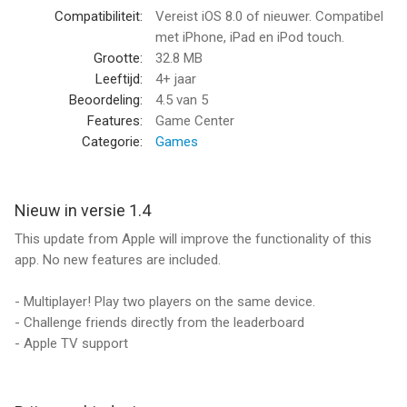
• Over 50 unique tracks
Compatibiliteit:
Vereist iOS 8.0 of nieuwer. Compatibel
• Asynchronous multiplayer against friends
met iPhone, iPad en iPod touch.
• Play two players on the same device.
Grootte:
32.8 MB
• Unlock Route 66, Africa, Asia and the Orient
Leeftijd:
4+ jaar
• Great physics & graphics
Beoordeling:
4.5
van 5
• Local and global high score for each track
Features:
Game Center
• Hours of challenging high speed fun!
Categorie:
Games
--
Nieuw in versie 1.4
Pico Rally van Raketspel AB is een app voor iPhone, iPad en
This update from Apple will improve the functionality of this
iPod touch met iOS versie 8.0 of hoger, geschikt bevonden
app. No new features are included.
voor gebruikers met leeftijden vanaf
4 jaar
.
- Multiplayer! Play two players on the same device.
Informatie voor Pico Rallyis het laatst vergeleken op 7 Aug om
- Challenge friends directly from the leaderboard
16:10.
- Apple TV support