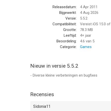
- Chat met je tegenstanders
Releasedatum:
4 Apr 2011
Bijgewerkt:
4 Aug 2026
Ga voor meer informatie over Wordfeud naar Wo
Versie:
5.5.2
kijkje op onze fanpagina op Facebook: http://
Compatibiliteit:
Vereist iOS 15.0 o
Grootte:
78.3 MB
--
Leeftijd:
4+ jaar
Beoordeling:
4.6
van 5
Wordfeud van Bertheussen IT is een app voor iPho
Categorie:
Games
bevonden voor gebruikers met leeftijden vanaf
4 
Informatie voor Wordfeudis het laatst vergeleken
Nieuw in versie 5.5.2
- Diverse kleine verbeteringen en bugfixes
Recensies
Sidonia11