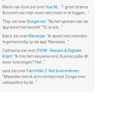
Mario van Gool
zei over
Vue NL
: "
1 groot drama.
Account van mijn zoon niet meer in te loggen....
"
Thijs
zei over
Burgernet
: "
Bij het openen van de
app komt het bericht ""Er is iets...
"
Barry
zei over
Klaverjas
: "
Ik speel met vrienden
tegenwoordig op de app ‘Klaverjas...
"
Catharina
zei over
DVHN - Nieuws & Digitale
Krant
: "
Ik mis het nieuwswoord. Kunnen jullie dit
weer toevoegen? Het...
"
sara
zei over
FarmVille 2: Het boerenleven
:
"
Maanden ben ik al in contact met Zynga over
valsspelers bij de...
"