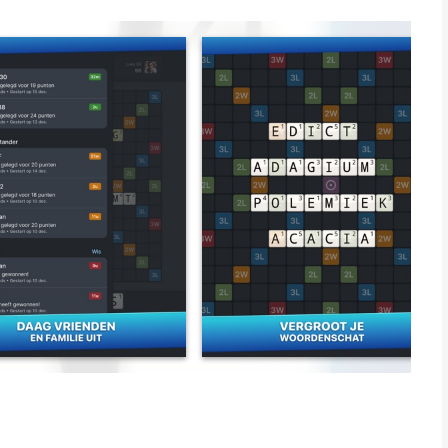
 waarin je je vrienden en willekeurige tegenstanders kunt
nt spelen.
rdien punten voor je
an (drie)dubbele
 te leggen.
eud toestemming om een tegenstander voor je te vinden. Je
enstander juist de grond in boren. De keuze is aan jou!
or de variant waarbij de verschillende woord- en
atst. Zo is geen enkel spel hetzelfde!
nstander voor je vinden
oord- en letterwaardes worden gehusseld
je tegenstander
ortugese, Franse, Nederlandse, Noorse, Zweedse, Deense en