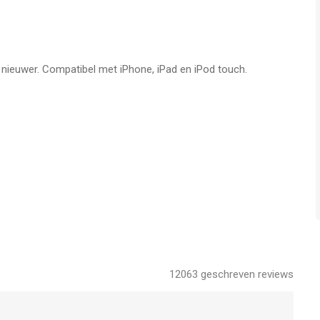
rdfeud.com en volg ons op Twitter @wordfeud. Neem ook een
www.facebook.com/WordfeudGame
f nieuwer. Compatibel met iPhone, iPad en iPod touch.
ne, iPad en iPod touch met iOS versie 15.0 of hoger, geschikt
jaar
.
 op 7 Aug om 14:58.
12063
geschreven reviews