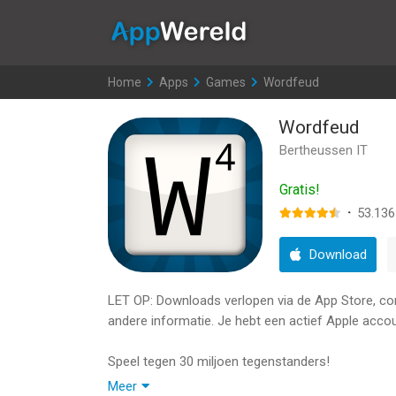
AppWereld
Home
>
Apps
>
Games
>
Wordfeud
Wordfeud
Bertheussen IT
Gratis!
·
53.136
Download
LET OP: Downloads verlopen via de App Store, contr
andere informatie. Je hebt een actief Apple accou
Speel tegen 30 miljoen tegenstanders!
Meer