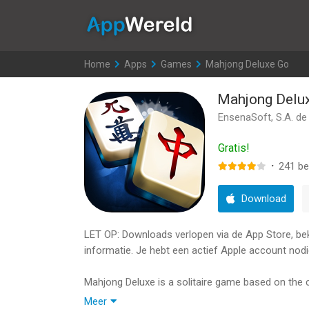
AppWereld
Home
>
Apps
>
Games
>
Mahjong Deluxe Go
Mahjong Delu
EnsenaSoft, S.A. de 
Gratis!
·
241
be
Download
LET OP: Downloads verlopen via de App Store, bekij
informatie. Je hebt een actief Apple account nodi
Mahjong Deluxe is a solitaire game based on the 
the tiles from the board. It includes 13 lovely ba
Meer