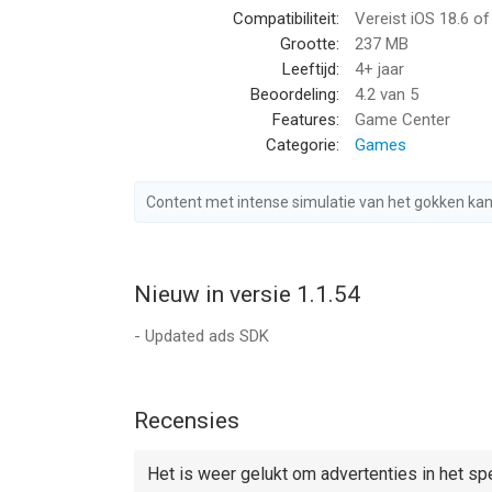
Compatibiliteit:
Vereist iOS 18.6 o
of hoger, geschikt bevonden voor gebruikers met 
Grootte:
237 MB
Leeftijd:
4+ jaar
Informatie voor Mahjong Deluxe Gois het laatst v
Beoordeling:
4.2
van 5
Features:
Game Center
Categorie:
Games
Content met intense simulatie van het gokken ka
Nieuw in versie 1.1.54
- Updated ads SDK
Recensies
Het is weer gelukt om advertenties in het spe