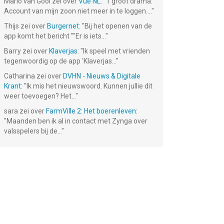
Mario van Gool
zei over
Vue NL
: "
1 groot drama.
Account van mijn zoon niet meer in te loggen....
"
Thijs
zei over
Burgernet
: "
Bij het openen van de
app komt het bericht ""Er is iets...
"
Barry
zei over
Klaverjas
: "
Ik speel met vrienden
tegenwoordig op de app ‘Klaverjas...
"
Catharina
zei over
DVHN - Nieuws & Digitale
Krant
: "
Ik mis het nieuwswoord. Kunnen jullie dit
weer toevoegen? Het...
"
sara
zei over
FarmVille 2: Het boerenleven
:
"
Maanden ben ik al in contact met Zynga over
valsspelers bij de...
"