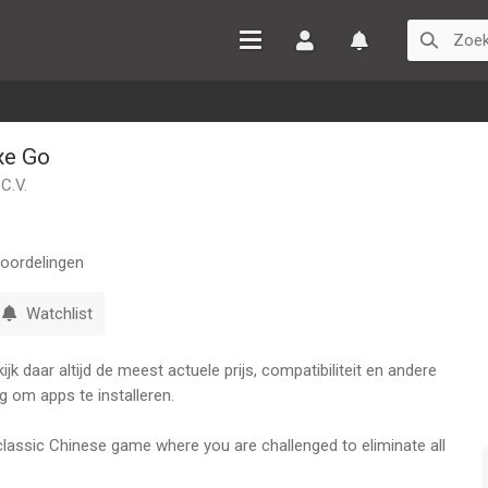
Inloggen
Watchlist
xe Go
C.V.
oordelingen
Watchlist
k daar altijd de meest actuele prijs, compatibiliteit en andere
g om apps te installeren.
classic Chinese game where you are challenged to eliminate all
ckgrounds and 3,780 different puzzle layouts along with relaxing