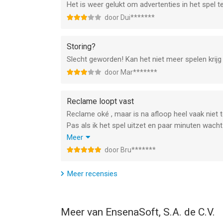
Het is weer gelukt om advertenties in het spel t
door Dui*******
Storing?
Slecht geworden! Kan het niet meer spelen krijg
door Mar*******
Reclame loopt vast
Reclame oké , maar is na afloop heel vaak niet t
Pas als ik het spel uitzet en paar minuten wac
beginnen met selecteren etc)
Meer
Heel irritant
door Bru*******
Rebecca
Meer recensies
Meer van EnsenaSoft, S.A. de C.V.