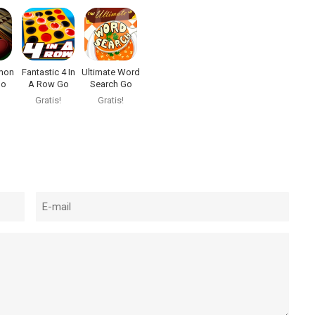
mon
Fantastic 4 In
Ultimate Word
Go
A Row Go
Search Go
Gratis!
Gratis!