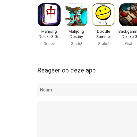
Mahjong
Mahjong
Doodle
Backgam
Deluxe 3 Go
Destiny
Summer
Deluxe 
Games Go
Gratis!
Gratis!
Gratis!
Gratis!
Reageer op deze app