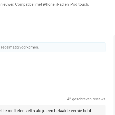
f nieuwer. Compatibel met iPhone, iPad en iPod touch.
leeftijden vanaf
4 jaar
.
ergeleken op 6 Aug om 15:08.
n regelmatig voorkomen.
42
geschreven reviews
l te moffelen zelfs als je een betaalde versie hebt