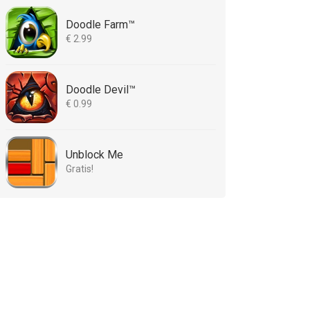
Doodle Farm™
€ 2.99
Doodle Devil™
€ 0.99
Unblock Me
Gratis!