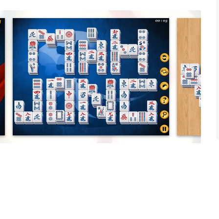
heme, it also has a bonus down on the farm theme and lots of
u eliminate all the tiles from the board.
hinese characters and symbols and made for us in China. Find
s of the lines in the various puzzles to remove the tiles from
ders so you can play the same puzzle many times with it never
fferent tile order each time.
liday spirit songs in the background when chosen.
unds, music and fun animal sounds.
s een app voor iPhone, iPad en iPod touch met iOS versie 18.6