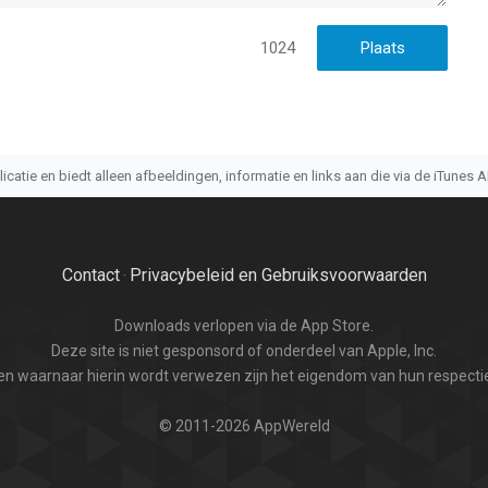
1024
atie en biedt alleen afbeeldingen, informatie en links aan die via de iTunes AP
Contact
Privacybeleid en Gebruiksvoorwaarden
·
Downloads verlopen via de App Store.
Deze site is niet gesponsord of onderdeel van Apple, Inc.
n waarnaar hierin wordt verwezen zijn het eigendom van hun respectie
© 2011-2026 AppWereld