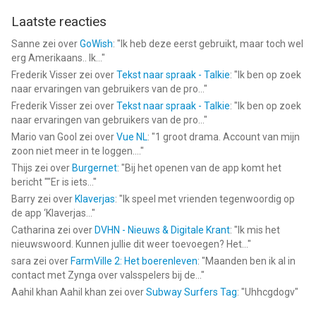
Laatste reacties
Sanne
zei over
GoWish
: "
Ik heb deze eerst gebruikt, maar toch wel
erg Amerikaans.. Ik...
"
Frederik Visser
zei over
Tekst naar spraak - Talkie
: "
Ik ben op zoek
naar ervaringen van gebruikers van de pro...
"
Frederik Visser
zei over
Tekst naar spraak - Talkie
: "
Ik ben op zoek
naar ervaringen van gebruikers van de pro...
"
Mario van Gool
zei over
Vue NL
: "
1 groot drama. Account van mijn
zoon niet meer in te loggen....
"
Thijs
zei over
Burgernet
: "
Bij het openen van de app komt het
bericht ""Er is iets...
"
Barry
zei over
Klaverjas
: "
Ik speel met vrienden tegenwoordig op
de app ‘Klaverjas...
"
Catharina
zei over
DVHN - Nieuws & Digitale Krant
: "
Ik mis het
nieuwswoord. Kunnen jullie dit weer toevoegen? Het...
"
sara
zei over
FarmVille 2: Het boerenleven
: "
Maanden ben ik al in
contact met Zynga over valsspelers bij de...
"
Aahil khan Aahil khan
zei over
Subway Surfers Tag
: "
Uhhcgdogv
"