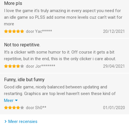
More pls
I love the game it’s truly amazing in every aspect you need for
an idle game so PLSS add some more levels cuz can’t wait for
more
door Yac*****
20/12/2021
Not too repetitive.
It’s a clicker with some humor to it. Off course it gets a bit
repetitive, but in the end, this is the only clicker i care about.
door Jor*******
29/04/2021
Funny, idle but funny
Good idle game, nicely balanced between updating and
restarting. Graphics are top level haven’t seen these kind of
details in any other idle clicker game. Doomsday is different
Meer
every time ( pushed the button 10 times now). Swimming some
door Sh0**
01/01/2020
advise thing. Should by nice to have a mutated monkey telling
me what the best move would be.
Meer recensies