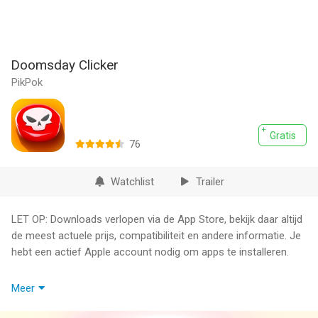
Doomsday Clicker
PikPok
Gratis
76
Watchlist
Trailer
LET OP: Downloads verlopen via de App Store, bekijk daar altijd
de meest actuele prijs, compatibiliteit en andere informatie. Je
hebt een actief Apple account nodig om apps te installeren.
Je hebt jaren gewerkt aan de technologie om de totale
Meer
vernietiging van het oppervlak van de aarde tegen te gaan en de
overlevenden van Doomsday kunnen niet anders dan zich tot