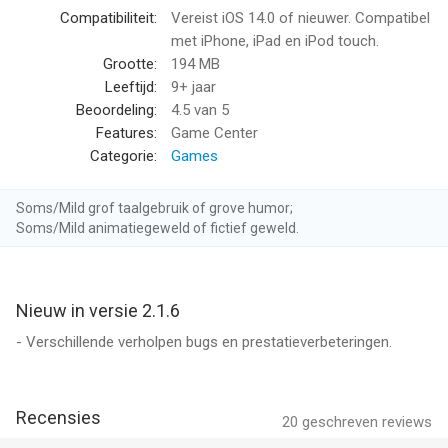
hoe die muteren
Compatibiliteit:
Vereist iOS 14.0 of nieuwer. Compatibel
• Let op! Binnenkort komen meer locaties, vijanden en
met iPhone, iPad en iPod touch.
overlevenden beschikbaar!
Grootte:
194 MB
Leeftijd:
9+ jaar
Doomsday Clicker is gratis om te spelen maar biedt bepaalde
Beoordeling:
4.5
van 5
items die je met echt geld kunt kopen.
Features:
Game Center
Categorie:
Games
We horen dolgraag van onze spelers! Op Twitter? Schrijf ons
@pikpokgames en sluit je aan bij het gesprek met
Soms/Mild grof taalgebruik of grove humor;
#DoomsdayClicker
Soms/Mild animatiegeweld of fictief geweld.
--
Nieuw in versie 2.1.6
Doomsday Clicker van PikPok is een app voor iPhone, iPad en
iPod touch met iOS versie 14.0 of hoger, geschikt bevonden
- Verschillende verholpen bugs en prestatieverbeteringen.
voor gebruikers met leeftijden vanaf
9 jaar
.
Informatie voor Doomsday Clickeris het laatst vergeleken op 6
Recensies
20
geschreven reviews
Aug om 07:11.