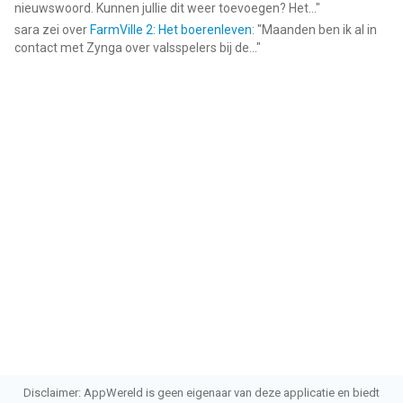
nieuwswoord. Kunnen jullie dit weer toevoegen? Het...
"
sara
zei over
FarmVille 2: Het boerenleven
: "
Maanden ben ik al in
contact met Zynga over valsspelers bij de...
"
Disclaimer: AppWereld is geen eigenaar van deze applicatie en biedt