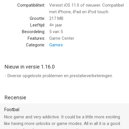
Compatibiliteit:
Vereist iOS 11.0 of nieuwer. Compatibel
We horen graag van onze spelers!
met iPhone, iPad en iPod touch.
Grootte:
217 MB
Op Twitter? Stuur ons een berichtje @pikpokgames
Leeftijd:
4+ jaar
Beoordeling:
5
van 5
Heb je een screenshot? Deel het op Instagram met #pikpok
Features:
Game Center
Categorie:
Games
In Flick Kick Field Goal Kickoff kun je bepaalde voorwerpen met
echt geld kopen. Je kunt in-app-aankopen uitschakelen in de
apparaatinstellingen.
Nieuw in versie 1.16.0
- Diverse opgeloste problemen en prestatieverbeteringen.
Copyright © 2014 Prodigy Design Ltd. Flick Kick, PikPok en het
PikPok-logo zijn geregistreerde handelsmerken van Prodigy
Design Ltd. Alle rechten voorbehouden.
Recensie
--
Footbal
Flick Kick Field Goal Kickoff van PikPok is een app voor iPhone,
Nice game and very addictive. It could be a little more exciting
iPad en iPod touch met iOS versie 11.0 of hoger, geschikt
like having more unlocks or game modes. All in all it is a good