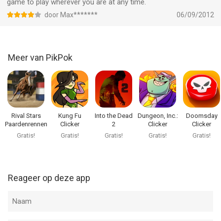
bevonden voor gebruikers met leeftijden vanaf
4 jaar
.
game to play wherever you are at any time.
door Max*******
06/09/2012
Informatie voor Flick Kick Field Goal Kickoffis het laatst
vergeleken op 8 Aug om 17:28.
Meer van PikPok
Rival Stars
Kung Fu
Into the Dead
Dungeon, Inc.:
Doomsday
Paardenrennen
Clicker
2
Clicker
Clicker
Gratis!
Gratis!
Gratis!
Gratis!
Gratis!
Reageer op deze app