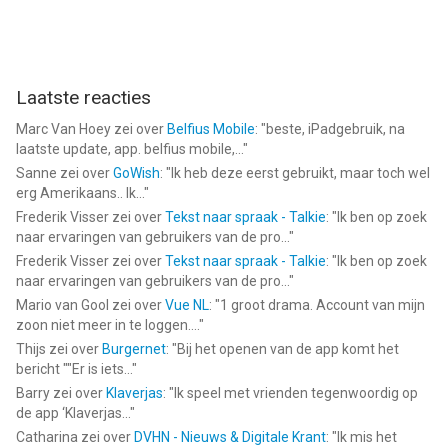
Laatste reacties
Marc Van Hoey
zei over
Belfius Mobile
: "
beste, iPadgebruik, na
laatste update, app. belfius mobile,...
"
Sanne
zei over
GoWish
: "
Ik heb deze eerst gebruikt, maar toch wel
erg Amerikaans.. Ik...
"
Frederik Visser
zei over
Tekst naar spraak - Talkie
: "
Ik ben op zoek
naar ervaringen van gebruikers van de pro...
"
Frederik Visser
zei over
Tekst naar spraak - Talkie
: "
Ik ben op zoek
naar ervaringen van gebruikers van de pro...
"
Mario van Gool
zei over
Vue NL
: "
1 groot drama. Account van mijn
zoon niet meer in te loggen....
"
Thijs
zei over
Burgernet
: "
Bij het openen van de app komt het
bericht ""Er is iets...
"
Barry
zei over
Klaverjas
: "
Ik speel met vrienden tegenwoordig op
de app ‘Klaverjas...
"
Catharina
zei over
DVHN - Nieuws & Digitale Krant
: "
Ik mis het