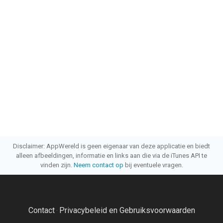
Disclaimer: AppWereld is geen eigenaar van deze applicatie en biedt
alleen afbeeldingen, informatie en links aan die via de iTunes API te
vinden zijn.
Neem contact op
bij eventuele vragen.
Contact
Privacybeleid en Gebruiksvoorwaarden
·