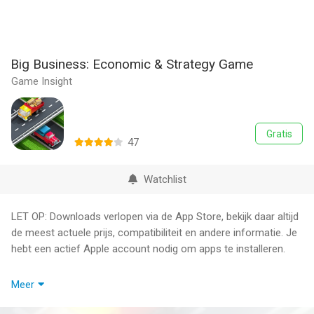
Big Business: Economic & Strategy Game
Game Insight
Gratis
47
Watchlist
LET OP: Downloads verlopen via de App Store, bekijk daar altijd
de meest actuele prijs, compatibiliteit en andere informatie. Je
hebt een actief Apple account nodig om apps te installeren.
The amazing next-gen economic strategy game for true-born
Meer
businessmen!