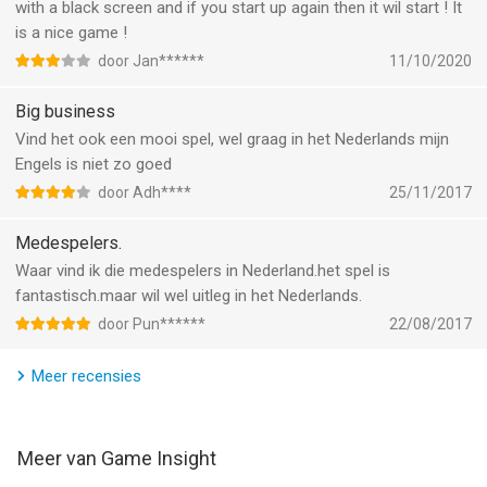
Privacy Policy: http://www.game-insight.com/site/privacypolicy
with a black screen and if you start up again then it wil start ! It
is a nice game !
--
door Jan******
11/10/2020
Big Business: Economic & Strategy Game van Game Insight is
Big business
een iPad app met iOS versie 8.0 of hoger, geschikt bevonden
Vind het ook een mooi spel, wel graag in het Nederlands mijn
voor gebruikers met leeftijden vanaf
4 jaar
.
Engels is niet zo goed
door Adh****
25/11/2017
Informatie voor Big Business: Economic & Strategy Gameis het
laatst vergeleken op 7 Aug om 02:27.
Medespelers.
Waar vind ik die medespelers in Nederland.het spel is
fantastisch.maar wil wel uitleg in het Nederlands.
door Pun******
22/08/2017
Meer recensies
Meer van Game Insight