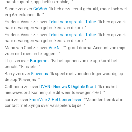
laatste update, app. belfius mobile,...
"
Sanne
zei over
GoWish
: "
Ik heb deze eerst gebruikt, maar toch wel
erg Amerikaans.. Ik...
"
Frederik Visser
zei over
Tekst naar spraak - Talkie
: "
Ik ben op zoek
naar ervaringen van gebruikers van de pro...
"
Frederik Visser
zei over
Tekst naar spraak - Talkie
: "
Ik ben op zoek
naar ervaringen van gebruikers van de pro...
"
Mario van Gool
zei over
Vue NL
: "
1 groot drama. Account van mijn
zoon niet meer in te loggen....
"
Thijs
zei over
Burgernet
: "
Bij het openen van de app komt het
bericht ""Er is iets...
"
Barry
zei over
Klaverjas
: "
Ik speel met vrienden tegenwoordig op
de app ‘Klaverjas...
"
Catharina
zei over
DVHN - Nieuws & Digitale Krant
: "
Ik mis het
nieuwswoord. Kunnen jullie dit weer toevoegen? Het...
"
sara
zei over
FarmVille 2: Het boerenleven
: "
Maanden ben ik al in
contact met Zynga over valsspelers bij de...
"