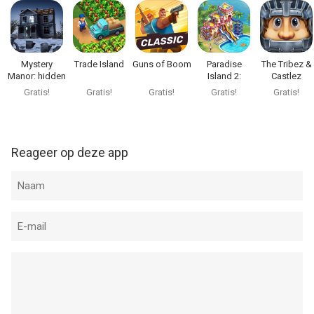
Mystery
Trade Island
Guns of Boom
Paradise
The Tribez &
Manor: hidden
Island 2:
Castlez
objects
Resort Sim
Gratis!
Gratis!
Gratis!
Gratis!
Gratis!
Reageer op deze app