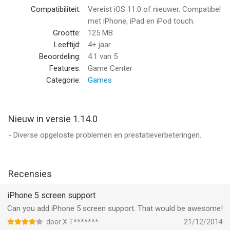
je punten, maar hou de windkracht en -richting in de gaten. Je
Compatibiliteit:
Vereist iOS 11.0 of nieuwer. Compatibel
kunt in totaal 25 keer schieten.
met iPhone, iPad en iPod touch.
- TEGEN DE KLOK: snel schieten is het devies! Schiet zo vaak
Grootte:
125 MB
mogelijk binnen de tijdslimiet. Zorg dat je niet bezwijkt onder de
Leeftijd:
4+ jaar
druk
Beoordeling:
4.1
van 5
- OEFENEN: perfectioneer je techniek en leer hoe je de beste
Features:
Game Center
scorer ter wereld wordt.
Categorie:
Games
Game Center klassementen en prestaties: laat je vrienden zien
dat je de beste traptechniek ter wereld hebt.
Nieuw in versie 1.14.0
We horen graag van onze spelers!
- Diverse opgeloste problemen en prestatieverbeteringen.
Op Twitter? Stuur ons een berichtje @pikpokgames
Heb je een screenshot? Deel het op Instagram met #pikpok
Recensies
In Flick Kick Rugby Kickoff kun je bepaalde voorwerpen met
iPhone 5 screen support
echt geld kopen. Je kunt in-app-aankopen uitschakelen in de
Can you add iPhone 5 screen support. That would be awesome!
apparaatinstellingen.
door X T*******
21/12/2014