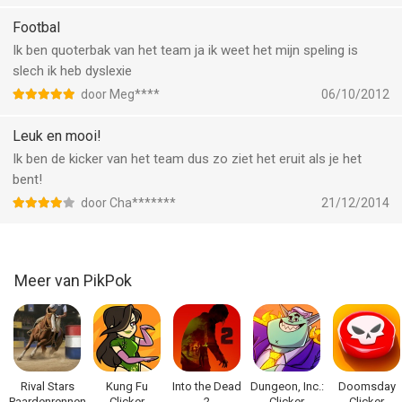
Copyright © 2014 Prodigy Design Ltd. Flick Kick, PikPok en het
Footbal
PikPok-logo zijn geregistreerde handelsmerken van Prodigy
Ik ben quoterbak van het team ja ik weet het mijn speling is
Design Ltd. Alle rechten voorbehouden.
slech ik heb dyslexie
door Meg****
06/10/2012
--
Leuk en mooi!
Flick Kick Rugby Kickoff van PikPok is een app voor iPhone,
Ik ben de kicker van het team dus zo ziet het eruit als je het
iPad en iPod touch met iOS versie 11.0 of hoger, geschikt
bent!
bevonden voor gebruikers met leeftijden vanaf
4 jaar
.
door Cha*******
21/12/2014
Informatie voor Flick Kick Rugby Kickoffis het laatst vergeleken
op 9 Aug om 02:58.
Meer van PikPok
Rival Stars
Kung Fu
Into the Dead
Dungeon, Inc.:
Doomsday
Paardenrennen
Clicker
2
Clicker
Clicker