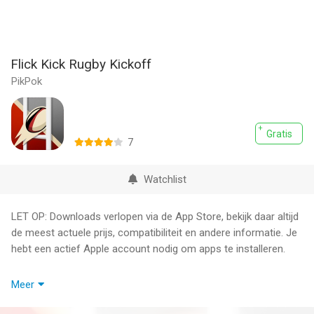
Flick Kick Rugby Kickoff
PikPok
Gratis
7
Watchlist
LET OP: Downloads verlopen via de App Store, bekijk daar altijd
de meest actuele prijs, compatibiliteit en andere informatie. Je
hebt een actief Apple account nodig om apps te installeren.
Flick Kick Rugby Kickoff levert intuïtief, snel speelbaar en
Meer
mobiel plezier.