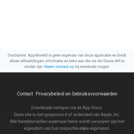
Disclaimer: AppWereld is geen eigenaar van deze applicatie en biedt
alleen afbeeldingen, informatie en links aan die via de iTunes API te
vinden zijn.
Neem contact op
bij eventuele vragen.
Contact
Privacybeleid en Gebruiksvoorwaarden
·
Downloads verlopen via de App Store.
Deze site is niet gesponsord of onderdeel van Apple, Inc.
Alle handelsmerken waarnaar hierin wordt verwezen zijn het
eigendom van hun respectievelijke eigenaren.