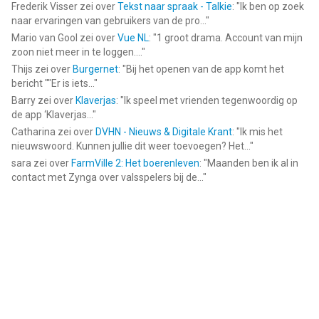
Frederik Visser
zei over
Tekst naar spraak - Talkie
: "
Ik ben op zoek
naar ervaringen van gebruikers van de pro...
"
Mario van Gool
zei over
Vue NL
: "
1 groot drama. Account van mijn
zoon niet meer in te loggen....
"
Thijs
zei over
Burgernet
: "
Bij het openen van de app komt het
bericht ""Er is iets...
"
Barry
zei over
Klaverjas
: "
Ik speel met vrienden tegenwoordig op
de app ‘Klaverjas...
"
Catharina
zei over
DVHN - Nieuws & Digitale Krant
: "
Ik mis het
nieuwswoord. Kunnen jullie dit weer toevoegen? Het...
"
sara
zei over
FarmVille 2: Het boerenleven
: "
Maanden ben ik al in
contact met Zynga over valsspelers bij de...
"