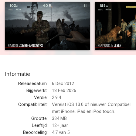
moet doen om te blijven leven, beweeg zo snel als je kunt en
bescherm jezelf met alle mogelijke middelen. En als de doden
opstaan: rennen!
KENMERKEN
• Intense gameplay met verbluffende visuals, met Metal-
ondersteuning en kwalitatief hoogstaand sounddesign dat de
grauwe zombie-apocalyps goed weerspiegelt
• Ontgrendel een arsenaal aan krachtige wapens en bonussen
Informatie
om in leven te blijven
• Verzamel trouwe metgezellen om je te helpen de horde van je
Releasedatum:
6 Dec 2012
af te slaan
Bijgewerkt:
18 Feb 2026
• Missiesets met doorlopende uitdagingen om te overwinnen
Versie:
2.9.4
• Daag je vrienden uit om je topscores te verbeteren en strijd in
Compatibiliteit:
Vereist iOS 13.0 of nieuwer. Compatibel
wereldwijde klassementen met Facebook- en GameCenter-
met iPhone, iPad en iPod touch.
support
Grootte:
334 MB
• Meerdere besturingsinstellingen met 3D Touch-ondersteuning
Leeftijd:
12+ jaar
(compatibel apparaat vereist)
Beoordeling:
4.7
van 5