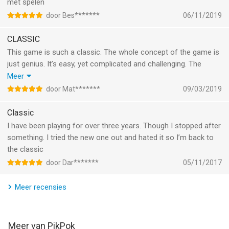
Informatie voor Into the Deadis het laatst vergeleken op 8 Aug
met spelen
om 05:32.
door Bes*******
06/11/2019
CLASSIC
This game is such a classic. The whole concept of the game is
just genius. It’s easy, yet complicated and challenging. The
graphics really finish it off, it’s great to look at. Have been
Meer
playing for a long time now. When I’ve been running for a while,
door Mat*******
09/03/2019
and the game speeds up, my heartbeat goes crazy. Please keep
updating the game in the future so it will be supported on newer
Classic
devices!
I have been playing for over three years. Though I stopped after
something. I tried the new one out and hated it so I’m back to
the classic
door Dar*******
05/11/2017
Meer recensies
Meer van PikPok