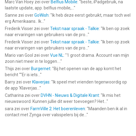
Marc Van Hoey
zei over
Belfius Mobile
: "
beste, iPadgebruik, na
laatste update, app. belfius mobile,...
"
Sanne
zei over
GoWish
: "
Ik heb deze eerst gebruikt, maar toch wel
erg Amerikaans.. Ik...
"
Frederik Visser
zei over
Tekst naar spraak - Talkie
: "
Ik ben op zoek
naar ervaringen van gebruikers van de pro...
"
Frederik Visser
zei over
Tekst naar spraak - Talkie
: "
Ik ben op zoek
naar ervaringen van gebruikers van de pro...
"
Mario van Gool
zei over
Vue NL
: "
1 groot drama. Account van mijn
zoon niet meer in te loggen....
"
Thijs
zei over
Burgernet
: "
Bij het openen van de app komt het
bericht ""Er is iets...
"
Barry
zei over
Klaverjas
: "
Ik speel met vrienden tegenwoordig op
de app ‘Klaverjas...
"
Catharina
zei over
DVHN - Nieuws & Digitale Krant
: "
Ik mis het
nieuwswoord. Kunnen jullie dit weer toevoegen? Het...
"
sara
zei over
FarmVille 2: Het boerenleven
: "
Maanden ben ik al in
contact met Zynga over valsspelers bij de...
"