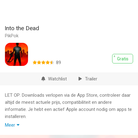
Into the Dead
PikPok
Gratis
89
Watchlist
Trailer
LET OP: Downloads verlopen via de App Store, controleer daar
altijd de meest actuele prijs, compatibiliteit en andere
informatie. Je hebt een actief Apple account nodig om apps te
installeren.
Meer
In Into the Dead word je in de wrede wereld van de zombie-
apocalyps gestort. Er zijn geen tweede kansen. Doe wat je