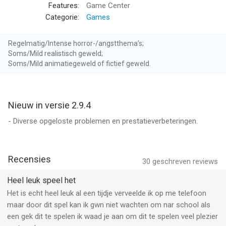
• Deel je runs met vrienden via ReplayKit (vereist iOS 9)
Features:
Game Center
• Deel de voortgang tussen apparaten via iCloud
Categorie:
Games
• Steeds nieuwe updates voor nieuwe speltypen, kenmerken en
content
Regelmatig/Intense horror-/angstthema’s;
Soms/Mild realistisch geweld;
We horen graag van onze spelers!
Soms/Mild animatiegeweld of fictief geweld.
Op Twitter? Schrijf ons @pikpokgames en doe mee aan het
gesprek via #IntoTheDead
Nieuw in versie 2.9.4
- Diverse opgeloste problemen en prestatieverbeteringen.
Into the Dead is gratis om te spelen maar biedt bepaalde
game-items die je kunt kopen met echt geld.
--
Recensies
30
geschreven reviews
Into the Dead van PikPok is een app voor iPhone, iPad en iPod
Heel leuk speel het
touch met iOS versie 13.0 of hoger, geschikt bevonden voor
Het is echt heel leuk al een tijdje verveelde ik op me telefoon
gebruikers met leeftijden vanaf
12 jaar
.
maar door dit spel kan ik gwn niet wachten om nar school als
een gek dit te spelen ik waad je aan om dit te spelen veel plezier