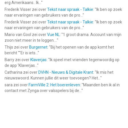
erg Amerikaans.. Ik...
"
Frederik Visser
zei over
Tekst naar spraak - Talkie
: "
Ik ben op zoek
naar ervaringen van gebruikers van de pro...
"
Frederik Visser
zei over
Tekst naar spraak - Talkie
: "
Ik ben op zoek
naar ervaringen van gebruikers van de pro...
"
Mario van Gool
zei over
Vue NL
: "
1 groot drama. Account van mijn
zoon niet meer in te loggen....
"
Thijs
zei over
Burgernet
: "
Bij het openen van de app komt het
bericht ""Er is iets...
"
Barry
zei over
Klaverjas
: "
Ik speel met vrienden tegenwoordig op
de app ‘Klaverjas...
"
Catharina
zei over
DVHN - Nieuws & Digitale Krant
: "
Ik mis het
nieuwswoord. Kunnen jullie dit weer toevoegen? Het...
"
sara
zei over
FarmVille 2: Het boerenleven
: "
Maanden ben ik al in
contact met Zynga over valsspelers bij de...
"