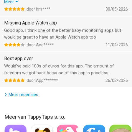
en iPhone als ouder units. Kunnen zelfs tegelijk op beide
Meer
Informatie voor Babyfoon 3Gis het laatst vergeleken op 9 Aug
telefoons monitoren.
door Irm****
30/05/2026
om 05:39.
Zowel op wifi als 4G, prima. Ook een gratis variant gehad van
een andere aanbieder, maar deze is echt stabieler.
Missing Apple Watch app
Lukt aangekochte app delen niet volg dan deze stappen:
Good app, I think one of the better baby monitoring apps but
Uiteraard eerst delen met gezin aanzetten in je instellingen.
would be great to have an Apple Watch app too
Daarna open de App Store.
door And*****
11/04/2026
Vind de aankopen die door je gezinslid zijn gedaan en ander
materiaal.
Best app ever
Til bovenaan het scherm op je profielafbeelding en tik op 'Apps'.
Would’ve paid 100s of euros for this app. The amount of
Tik op de naam van het gezinslid van wie je het materiaal wilt
freedom we got back because of this app is priceless.
zien.
door App*******
26/02/2026
Tik op de knop 'Download' om een item te downloaden.
Meer recensies
Meer van TappyTaps s.r.o.