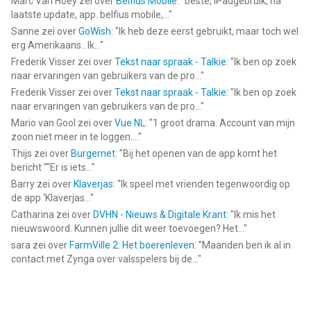
Marc Van Hoey
zei over
Belfius Mobile
: "
beste, iPadgebruik, na
laatste update, app. belfius mobile,...
"
Sanne
zei over
GoWish
: "
Ik heb deze eerst gebruikt, maar toch wel
erg Amerikaans.. Ik...
"
Frederik Visser
zei over
Tekst naar spraak - Talkie
: "
Ik ben op zoek
naar ervaringen van gebruikers van de pro...
"
Frederik Visser
zei over
Tekst naar spraak - Talkie
: "
Ik ben op zoek
naar ervaringen van gebruikers van de pro...
"
Mario van Gool
zei over
Vue NL
: "
1 groot drama. Account van mijn
zoon niet meer in te loggen....
"
Thijs
zei over
Burgernet
: "
Bij het openen van de app komt het
bericht ""Er is iets...
"
Barry
zei over
Klaverjas
: "
Ik speel met vrienden tegenwoordig op
de app ‘Klaverjas...
"
Catharina
zei over
DVHN - Nieuws & Digitale Krant
: "
Ik mis het
nieuwswoord. Kunnen jullie dit weer toevoegen? Het...
"
sara
zei over
FarmVille 2: Het boerenleven
: "
Maanden ben ik al in
contact met Zynga over valsspelers bij de...
"