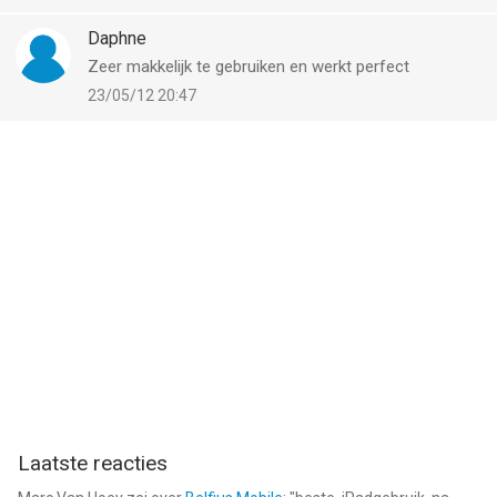
keerde hij niet terug naar de App. Kortom niet
bruikbaar dus. Mijn vraag heeft deze app daar geen
Daphne
last van?
Zeer makkelijk te gebruiken en werkt perfect
23/05/12 20:47
Laatste reacties