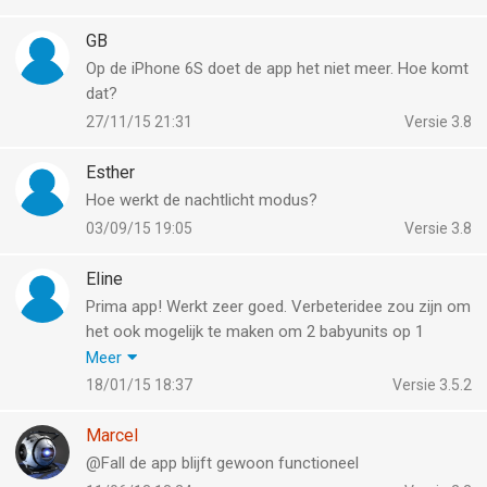
GB
Op de iPhone 6S doet de app het niet meer. Hoe komt
dat?
27/11/15 21:31
Versie 3.8
Esther
Hoe werkt de nachtlicht modus?
03/09/15 19:05
Versie 3.8
Eline
Prima app! Werkt zeer goed. Verbeteridee zou zijn om
het ook mogelijk te maken om 2 babyunits op 1
ouderunit aan te sluiten. Dat zou in het geval je 2
Meer
kinderen hebt in twee verschillende kamers zeer
18/01/15 18:37
Versie 3.5.2
handig zijn!
Marcel
@Fall de app blijft gewoon functioneel