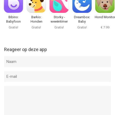
Bibino:
Barkio:
Storky -
Dreambox:
Hond Monito
Babyfoon
Honden
weeëntimer
Baby
Nanny Cam
Monitor
Slaapgeluiden
Gratis!
Gratis!
Gratis!
Gratis!
€ 7.99
Reageer op deze app