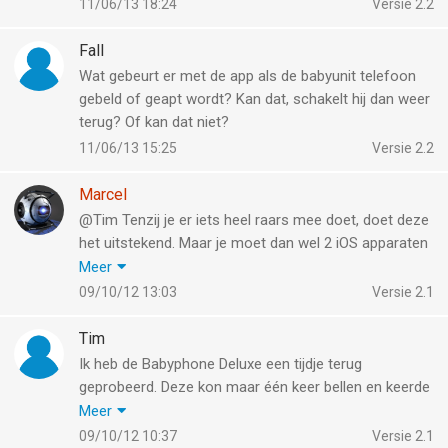
11/06/13 18:24
Versie 2.2
Fall
Wat gebeurt er met de app als de babyunit telefoon
gebeld of geapt wordt? Kan dat, schakelt hij dan weer
terug? Of kan dat niet?
11/06/13 15:25
Versie 2.2
Marcel
@Tim Tenzij je er iets heel raars mee doet, doet deze
het uitstekend. Maar je moet dan wel 2 iOS apparaten
hebben, wat het wel weer mogelijk maakt altijd even
Meer
via de camera te kunnen kijken of het allemaal nog
09/10/12 13:03
Versie 2.1
goed gaat.
Tim
Ik heb de Babyphone Deluxe een tijdje terug
geprobeerd. Deze kon maar één keer bellen en keerde
daarna niet terug naar de App. Dit bleek aan iOS4 en
Meer
iOS5 te liggen. Tevens als ik een bericht ontving
09/10/12 10:37
Versie 2.1