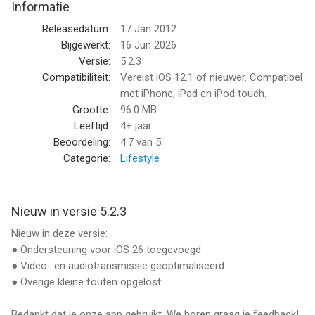
Informatie
Voor het echte leven
Releasedatum:
17 Jan 2012
Thuis
Bijgewerkt:
16 Jun 2026
Gebruik een oude iPhone/iPad als baby-unit en uw huidige
Versie:
5.2.3
telefoon als ouder-unit.
Compatibiliteit:
Vereist iOS 12.1 of nieuwer. Compatibel
met iPhone, iPad en iPod touch.
Onderweg
Grootte:
96.0 MB
Hotel, familiebezoek of vakantie—als wifi zwak is, werkt het
Leeftijd:
4+ jaar
gewoon via mobiel internet.
Beoordeling:
4.7
van 5
Categorie:
Lifestyle
Rust in uw hoofd
Live beeld en geluid, nachtmodus en meldingen geven
zekerheid terwijl uw baby slaapt.
Nieuw in versie 5.2.3
Nieuw in deze versie:
Belangrijkste functies
● Ondersteuning voor iOS 26 toegevoegd
• Live HD-video en helder geluid
● Video- en audiotransmissie geoptimaliseerd
• Nachtmodus en scherm dimmen
● Overige kleine fouten opgelost
• Pushmeldingen en tril-alarm
• Terugspreken (stel uw baby op afstand gerust)
Bedankt dat je onze app gebruikt. We horen graag je feedback!