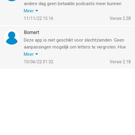
andere dag geen betaalde podcasts meer kunnen
luisteren omdat de app aangeeft dat er geen
Meer
abonnement bestaat. Meerdere keren gemaild, na een
11/11/22 15:16
Versie 2.28
week nog geen reactie
Bomert
Deze app is niet geschikt voor slechtzienden. Geen
aanpassingen mogelijk om letters te vergroten. Hoe
dat mogelijk is voor een app die op audio gericht is
Meer
vraag je je af.
10/06/22 01:32
Versie 2.18
Updates maken het slechter niet beter.