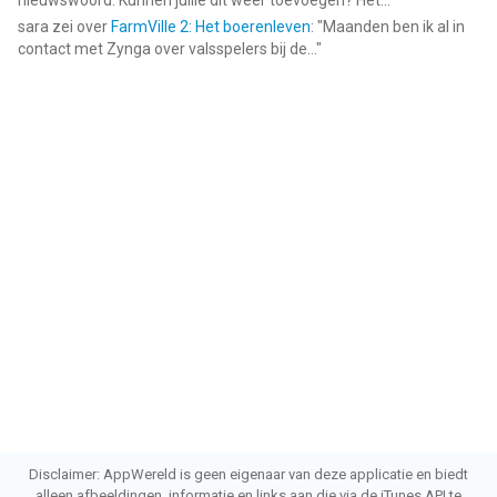
nieuwswoord. Kunnen jullie dit weer toevoegen? Het...
"
sara
zei over
FarmVille 2: Het boerenleven
: "
Maanden ben ik al in
contact met Zynga over valsspelers bij de...
"
Disclaimer: AppWereld is geen eigenaar van deze applicatie en biedt
alleen afbeeldingen, informatie en links aan die via de iTunes API te