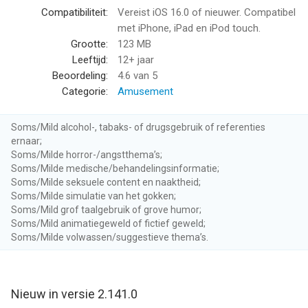
Dol op een aflevering? Sta je te popelen om je mening te delen?
Compatibiliteit:
Vereist iOS 16.0 of nieuwer. Compatibel
Dat kan! Reageer met emoji's, laat reacties achter bij
met iPhone, iPad en iPod touch.
afleveringen, en kom in contact met je favoriete
Grootte:
123 MB
podcastmakers!
Leeftijd:
12+ jaar
Beoordeling:
4.6
van 5
INTERACTIEVE POLLS
Categorie:
Amusement
Stem op de polls van je favoriete makers. Deel je ideeën en
meningen en help toekomstige content te creëren. Deze
Soms/Mild alcohol-, tabaks- of drugsgebruik of referenties
functie wordt nu gelanceerd in een paar afleveringen, maar we
ernaar;
werken eraan om deze uit te breiden naar meer afleveringen.
Soms/Milde horror-/angstthema’s;
Mis je kans niet om mee te doen en je stem te laten horen!"
Soms/Milde medische/behandelingsinformatie;
Soms/Milde seksuele content en naaktheid;
Soms/Milde simulatie van het gokken;
DON’T JUST LISTEN, WATCH!
Soms/Mild grof taalgebruik of grove humor;
Sommige van je favoriete makers zijn nu ook in volledige video
Soms/Mild animatiegeweld of fictief geweld;
beschikbaar. Het kijken naar podcasts tilt de ervaring naar een
Soms/Milde volwassen/suggestieve thema’s.
hoger niveau. De hosts en gasten zien lachen, praten en
bewegen… het voelt alsof je echt in dezelfde kamer bent..
LUISTER OFFLINE, WAAR JE OOK BENT
Nieuw in versie 2.141.0