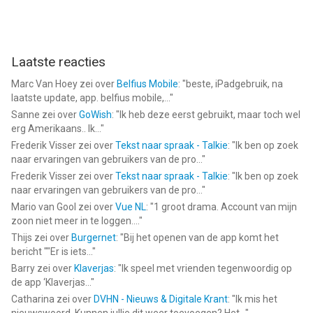
Laatste reacties
Marc Van Hoey
zei over
Belfius Mobile
: "
beste, iPadgebruik, na
laatste update, app. belfius mobile,...
"
Sanne
zei over
GoWish
: "
Ik heb deze eerst gebruikt, maar toch wel
erg Amerikaans.. Ik...
"
Frederik Visser
zei over
Tekst naar spraak - Talkie
: "
Ik ben op zoek
naar ervaringen van gebruikers van de pro...
"
Frederik Visser
zei over
Tekst naar spraak - Talkie
: "
Ik ben op zoek
naar ervaringen van gebruikers van de pro...
"
Mario van Gool
zei over
Vue NL
: "
1 groot drama. Account van mijn
zoon niet meer in te loggen....
"
Thijs
zei over
Burgernet
: "
Bij het openen van de app komt het
bericht ""Er is iets...
"
Barry
zei over
Klaverjas
: "
Ik speel met vrienden tegenwoordig op
de app ‘Klaverjas...
"
Catharina
zei over
DVHN - Nieuws & Digitale Krant
: "
Ik mis het