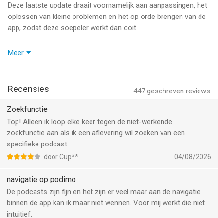
Download je podcasts en audioboeken en luister zonder
Deze laatste update draait voornamelijk aan aanpassingen, het
internetverbinding tijdens het reizen. Je kunt je shows ook
oplossen van kleine problemen en het op orde brengen van de
afspelen in de auto via CarPlay, voor een veiligere, soepelere en
app, zodat deze soepeler werkt dan ooit.
leukere rit naar huis.
Wij hopen dat je veel plezier zult beleven aan deze nieuwe
Meer
VAL IN SLAAP (EN BLIJF SLAPEN) MET ONZE SLEEP TIMER
versie en we horen graag wat je ervan vindt. We hebben ook
Houd je van een verhaaltje voor het slapengaan? Stel een timer
onze ogen al gericht op de volgende versie, die we binnenkort
in van 15 tot 60 minuten, en de Podimo-app stopt automatisch
zullen uitbrengen.
Recensies
met het afspelen van je podcast of audioboek, zodat je rustig
447
geschreven reviews
in slaap kunt vallen zonder iets te hoeven doen.
Blijf gezond, blijf veilig en geniet van het luisteren.
Zoekfunctie
De beste wensen,
Top! Alleen ik loop elke keer tegen de niet-werkende
JE EIGEN BIBLIOTHEEK
Team Podimo
zoekfunctie aan als ik een aflevering wil zoeken van een
Al je favoriete shows en boeken op één plek. Elke keer dat je
specifieke podcast
een podcast of audioboek opslaat, kun je ze eenvoudig
terugvinden in je persoonlijke bibliotheek. Hier vind je ook al je
door Cup**
04/08/2026
downloads voor gemakkelijke offline toegang.
navigatie op podimo
WAAROM PREMIUM?
De podcasts zijn fijn en het zijn er veel maar aan de navigatie
• Toegang tot prijswinnende shows die je nergens anders hoort
binnen de app kan ik maar niet wennen. Voor mij werkt die niet
• Luister naar alle Podimo-exclusieve shows zonder
intuitief.