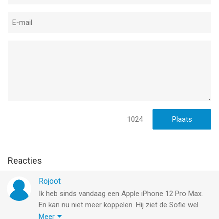
1024
Reacties
Rojoot
Ik heb sinds vandaag een Apple iPhone 12 Pro Max.
En kan nu niet meer koppelen. Hij ziet de Sofie wel
maar komt niet verder dan dat hij niet kan koppelen.
Meer