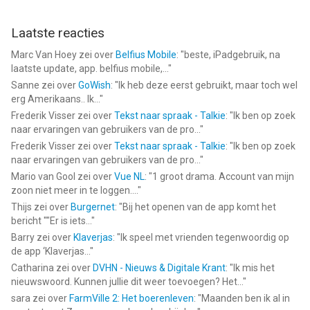
Laatste reacties
Marc Van Hoey
zei over
Belfius Mobile
: "
beste, iPadgebruik, na
laatste update, app. belfius mobile,...
"
Sanne
zei over
GoWish
: "
Ik heb deze eerst gebruikt, maar toch wel
erg Amerikaans.. Ik...
"
Frederik Visser
zei over
Tekst naar spraak - Talkie
: "
Ik ben op zoek
naar ervaringen van gebruikers van de pro...
"
Frederik Visser
zei over
Tekst naar spraak - Talkie
: "
Ik ben op zoek
naar ervaringen van gebruikers van de pro...
"
Mario van Gool
zei over
Vue NL
: "
1 groot drama. Account van mijn
zoon niet meer in te loggen....
"
Thijs
zei over
Burgernet
: "
Bij het openen van de app komt het
bericht ""Er is iets...
"
Barry
zei over
Klaverjas
: "
Ik speel met vrienden tegenwoordig op
de app ‘Klaverjas...
"
Catharina
zei over
DVHN - Nieuws & Digitale Krant
: "
Ik mis het
nieuwswoord. Kunnen jullie dit weer toevoegen? Het...
"
sara
zei over
FarmVille 2: Het boerenleven
: "
Maanden ben ik al in