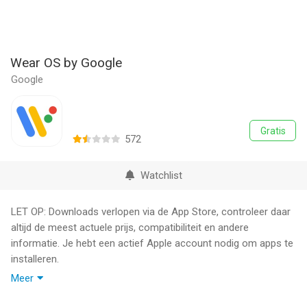
Wear OS by Google
Google
Gratis
572
Watchlist
LET OP: Downloads verlopen via de App Store, controleer daar
altijd de meest actuele prijs, compatibiliteit en andere
informatie. Je hebt een actief Apple account nodig om apps te
installeren.
Meer
De Wear OS by Google-app, voorheen Android Wear,
synchroniseert je smartwatch en telefoon zodat je meer uit je