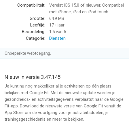
betaal onderweg en meer.
Compatibiliteit:
Vereist iOS 15.0 of nieuwer. Compatibel
• LAAT ZIEN WIE JE BENT: Wear OS by Google biedt honderden
met iPhone, iPad en iPod touch.
stijlen (bijvoorbeeld geïnspireerd door mode of fitness, of
Grootte:
64.9 MB
gewoon lekker gek) en duizenden aanpasbare wijzerplaten
Leeftijd:
17+ jaar
waarmee je je persoonlijkheid kunt laten zien.
Beoordeling:
1.5
van 5
Categorie:
Diensten
Ga voor meer informatie naar http://google.com/WearOS
Onbeperkte webtoegang.
De ondersteunde functies kunnen verschillen per smartwatch,
telefoon en land. De Google Assistent is niet in alle landen en
talen beschikbaar.
Nieuw in versie 3.47.145
--
Je kunt nu nog makkelijker al je activiteiten op één plaats
bekijken met Google Fit. Met de nieuwste update worden je
Wear OS by Google van Google is een iPhone app met iOS
gezondheids- en activiteitsgegevens verplaatst naar de Google
versie 15.0 of hoger, geschikt bevonden voor gebruikers met
Fit-app. Download de nieuwste versie van Google Fit vanuit de
leeftijden vanaf
17 jaar
.
App Store om de voortgang voor je activiteitsdoelen, je
trainingsgeschiedenis en meer te bekijken.
Informatie voor Wear OS by Googleis het laatst vergeleken op