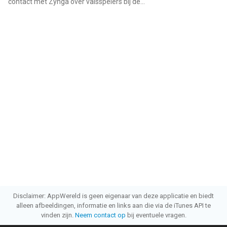
contact met Zynga over valsspelers bij de...
"
Disclaimer: AppWereld is geen eigenaar van deze applicatie en biedt
alleen afbeeldingen, informatie en links aan die via de iTunes API te
vinden zijn.
Neem contact op
bij eventuele vragen.