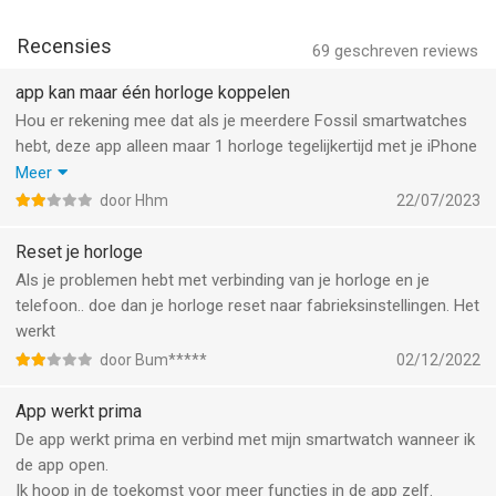
8 Aug om 02:04.
Recensies
69
geschreven reviews
app kan maar één horloge koppelen
Hou er rekening mee dat als je meerdere Fossil smartwatches
hebt, deze app alleen maar 1 horloge tegelijkertijd met je iPhone
kan verbinden. Als je dan een tweede horloge wil verbinden
Meer
wordt het gekoppelde horloge terug gezet naar
door Hhm
22/07/2023
fabrieksinstellingen en moet je met deze bij opnieuw gebruik
weer alle koppelingsstappen nemen… tijdrovend !
Reset je horloge
Als je problemen hebt met verbinding van je horloge en je
telefoon.. doe dan je horloge reset naar fabrieksinstellingen. Het
werkt
door Bum*****
02/12/2022
App werkt prima
De app werkt prima en verbind met mijn smartwatch wanneer ik
de app open.
Ik hoop in de toekomst voor meer functies in de app zelf.