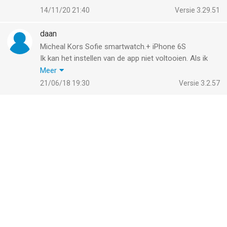
Als ik hem op mijn iPhone 11 Pro doet dan koppel hij
14/11/20 21:40
Versie 3.29.51
gewoon. Gaan jullie deze bug nog oplossen ?
daan
Micheal Kors Sofie smartwatch.+ iPhone 6S
Ik kan het instellen van de app niet voltooien. Als ik
dat doe vraagt hij of ik toestemming geef voor lokale
Meer
informatie. Ik moet dus locatie in of uitschakelen op
21/06/18 19:30
Versie 3.2.57
mijn iPhone. echter die mogelijkheid is er niet met
instellingen. Ik kan de melding in de app ook niet
overslaan.! Graag een oplossing