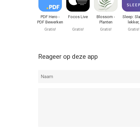
PDF Hero -
Focos Live
Blossom -
Sleep: Sl
PDF Bewerken
Planten
lekker,
herkennen
meditat
Gratis!
Gratis!
Gratis!
Gratis!
Reageer op deze app