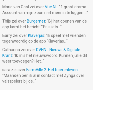
Mario van Gool
zei over
Vue NL
: "
1 groot drama.
Account van mijn zoon niet meer in te loggen....
"
Thijs
zei over
Burgernet
: "
Bij het openen van de
app komt het bericht ""Er is iets...
"
Barry
zei over
Klaverjas
: "
Ik speel met vrienden
tegenwoordig op de app ‘Klaverjas...
"
Catharina
zei over
DVHN - Nieuws & Digitale
Krant
: "
Ik mis het nieuwswoord. Kunnen jullie dit
weer toevoegen? Het...
"
sara
zei over
FarmVille 2: Het boerenleven
:
"
Maanden ben ik al in contact met Zynga over
valsspelers bij de...
"