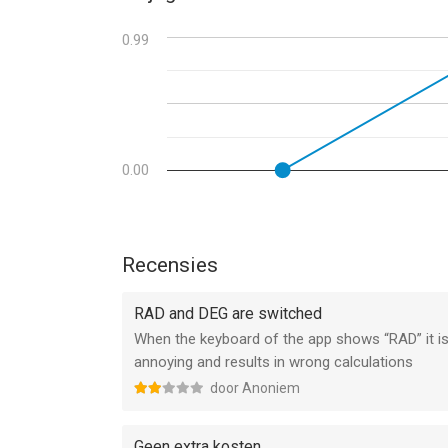
--
0.99
Rekenmachine＋ van Mosaic S.r.l. is een iPad app 
gebruikers met leeftijden vanaf
17 jaar
.
Informatie voor Rekenmachine＋is het laatst ver
0.00
Recensies
RAD and DEG are switched
When the keyboard of the app shows “RAD” it is a
annoying and results in wrong calculations
door Anoniem
Geen extra kosten