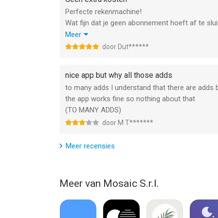
Perfecte rekenmachine!
Wat fijn dat je geen abonnement hoeft af te slu
kopen is oke.
Meer
Alle apps die een abonnement willen verkopen.....
door Dut******
Neem deze app!
nice app but why all those adds
to many adds I understand that there are adds bu
the app works fine so nothing about that
(TO MANY ADDS)
door M T*******
Meer recensies
Meer van Mosaic S.r.l.