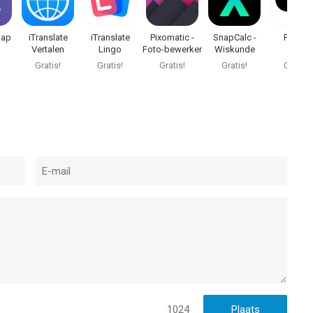
aap
iTranslate
iTranslate
Pixomatic -
SnapCalc -
Focos
Vertalen
Lingo
Foto-bewerker
Wiskunde
ie
Oplosser
Gratis!
Gratis!
Gratis!
Gratis!
Gratis!
1024