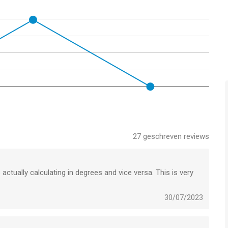
met iOS versie 13.0 of hoger, geschikt bevonden voor
geleken op 7 Aug om 23:13.
27
geschreven reviews
ctually calculating in degrees and vice versa. This is very
30/07/2023