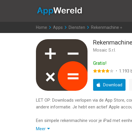
AppWereld
Home
>
Apps
>
Diensten
>
Rekenmachine＋
Rekenmachin
Mosaic S.r.l.
Gratis!
·
1.193
b
Download
LET OP: Downloads verlopen via de App Store, contr
andere informatie. Je hebt een actief Apple accou
Een simpele rekenmachine voor je iPad met eenhe
nu gratis!
Meer