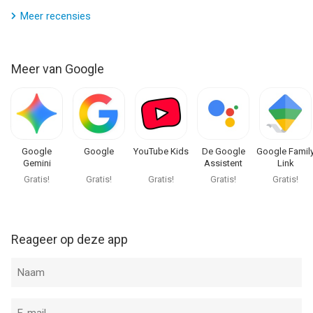
--
Meer recensies
YouTube Music van Google is een app voor iPhone, iPad en
iPod touch met iOS versie 16.0 of hoger, geschikt bevonden
Meer van Google
voor gebruikers met leeftijden vanaf
12 jaar
.
Informatie voor YouTube Musicis het laatst vergeleken op 9
Aug om 01:22.
Google
Google
YouTube Kids
De Google
Google Famil
Gemini
Assistent
Link
Gratis!
Gratis!
Gratis!
Gratis!
Gratis!
Reageer op deze app