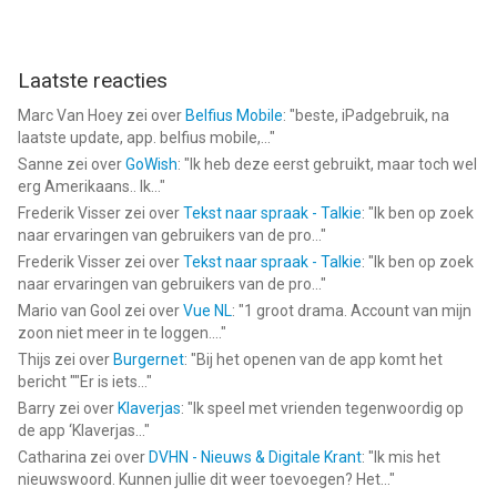
Laatste reacties
Marc Van Hoey
zei over
Belfius Mobile
: "
beste, iPadgebruik, na
laatste update, app. belfius mobile,...
"
Sanne
zei over
GoWish
: "
Ik heb deze eerst gebruikt, maar toch wel
erg Amerikaans.. Ik...
"
Frederik Visser
zei over
Tekst naar spraak - Talkie
: "
Ik ben op zoek
naar ervaringen van gebruikers van de pro...
"
Frederik Visser
zei over
Tekst naar spraak - Talkie
: "
Ik ben op zoek
naar ervaringen van gebruikers van de pro...
"
Mario van Gool
zei over
Vue NL
: "
1 groot drama. Account van mijn
zoon niet meer in te loggen....
"
Thijs
zei over
Burgernet
: "
Bij het openen van de app komt het
bericht ""Er is iets...
"
Barry
zei over
Klaverjas
: "
Ik speel met vrienden tegenwoordig op
de app ‘Klaverjas...
"
Catharina
zei over
DVHN - Nieuws & Digitale Krant
: "
Ik mis het
nieuwswoord. Kunnen jullie dit weer toevoegen? Het...
"