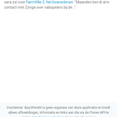
sara
zei over
FarmVille 2: Het boerenleven
: "
Maanden ben ik al in
contact met Zynga over valsspelers bij de...
"
Disclaimer: AppWereld is geen eigenaar van deze applicatie en biedt
alleen afbeeldingen, informatie en links aan die via de iTunes API te