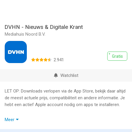
DVHN - Nieuws & Digitale Krant
Mediahuis Noord B.V.
Gratis
2.941
Watchlist
LET OP: Downloads verlopen via de App Store, bekijk daar altijd
de meest actuele prijs, compatibiliteit en andere informatie. Je
hebt een actief Apple account nodig om apps te installeren.
Ontdek de vernieuwde app van Dagblad van het Noorden,
Meer
inclusief de digitale krant en met nieuws uit Groningen, Drenthe
en de rest van de wereld. Blijf op de hoogte van het laatste