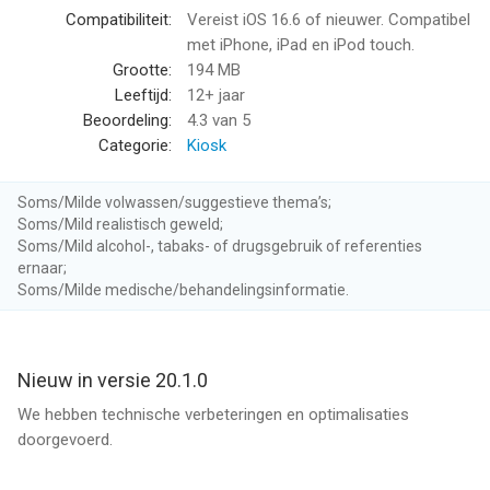
Compatibiliteit:
Vereist iOS 16.6 of nieuwer. Compatibel
► Net binnen: blijf altijd op de hoogte van het laatste (lokale)
met iPhone, iPad en iPod touch.
nieuws over jouw gemeente, sport, politiek en meer, wij houden
Grootte:
194 MB
de vinger aan de pols.
Leeftijd:
12+ jaar
Beoordeling:
4.3
van 5
► Bekijk gemakkelijk het belangrijkste nieuws in de ‘Uitgelicht’-
Categorie:
Kiosk
sectie:
Alle updates van de dag op een rijtje, ontdek de hoogtepunten
Soms/Milde volwassen/suggestieve thema’s;
als het gaat om nieuws uit de regio in één oogopslag.
Soms/Mild realistisch geweld;
Soms/Mild alcohol-, tabaks- of drugsgebruik of referenties
► Ontdek digitale versies van de papieren krant:
ernaar;
Lees elke dag de krant via de app of maak gebruik van ons
Soms/Milde medische/behandelingsinformatie.
archief. Inclusief de mogelijkheid om de kranten offline te
lezen.
Nieuw in versie 20.1.0
► Blijf op de hoogte van alles omtrent onze samenleving:
Het laatste nieuws uit jouw gemeente over cultuur, politiek,
We hebben technische verbeteringen en optimalisaties
sport, werk, lifestyle, economie en meer.
doorgevoerd.