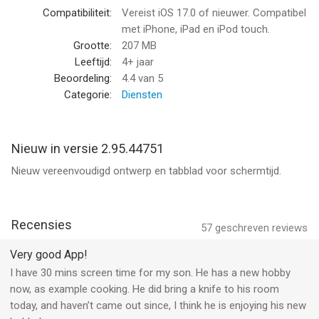
Beheren van contentfilters en beveiliging en privacy
Compatibiliteit:
Vereist iOS 17.0 of nieuwer. Compatibel
• Beheer wat je kind online te zien krijgt: Stel ouderlijk toezicht
met iPhone, iPad en iPod touch.
in voor Google-services zoals Chrome, Play, YouTube en
Grootte:
207 MB
Zoeken. Met Family Link kun je onder meer ongepaste sites
Leeftijd:
4+ jaar
blokkeren, goedkeuring vereisen voor nieuwe apps en rechten
Beoordeling:
4.4
van 5
voor apps en websites beheren.
Categorie:
Diensten
• Beveilig het account van je kind: Met Family Link kun je de
account- en gegevensinstellingen van je kind beheren. Als
ouder kun je het wachtwoord van je kind wijzigen of resetten
Nieuw in versie 2.95.44751
(bijvoorbeeld als je kind het is vergeten), persoonlijke informatie
Nieuw vereenvoudigd ontwerp en tabblad voor schermtijd.
bewerken of zelfs het account verwijderen.*
*Kinderen boven de toepasselijke leeftijd kunnen hun account
zelf beheren.
Recensies
57
geschreven reviews
Onderweg in contact blijven
Very good App!
• Zien waar ze zijn: Je wilt weten waar je gezinsleden zijn als ze
I have 30 mins screen time for my son. He has a new hobby
onderweg zijn. Met Family Link vind je al je kinderen op één
now, as example cooking. He did bring a knife to his room
kaart (als ze hun apparaat bij zich hebben).
today, and haven’t came out since, I think he is enjoying his new