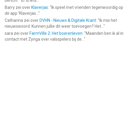
bericht ""Er is iets...
"
Barry
zei over
Klaverjas
: "
Ik speel met vrienden tegenwoordig op
de app ‘Klaverjas...
"
Catharina
zei over
DVHN - Nieuws & Digitale Krant
: "
Ik mis het
nieuwswoord. Kunnen jullie dit weer toevoegen? Het...
"
sara
zei over
FarmVille 2: Het boerenleven
: "
Maanden ben ik al in
contact met Zynga over valsspelers bij de...
"