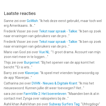
Laatste reacties
Sanne
zei over
GoWish
: "
Ik heb deze eerst gebruikt, maar toch wel
erg Amerikaans.. Ik...
"
Frederik Visser
zei over
Tekst naar spraak - Talkie
: "
Ik ben op zoek
naar ervaringen van gebruikers van de pro...
"
Frederik Visser
zei over
Tekst naar spraak - Talkie
: "
Ik ben op zoek
naar ervaringen van gebruikers van de pro...
"
Mario van Gool
zei over
Vue NL
: "
1 groot drama. Account van mijn
zoon niet meer in te loggen....
"
Thijs
zei over
Burgernet
: "
Bij het openen van de app komt het
bericht ""Er is iets...
"
Barry
zei over
Klaverjas
: "
Ik speel met vrienden tegenwoordig op
de app ‘Klaverjas...
"
Catharina
zei over
DVHN - Nieuws & Digitale Krant
: "
Ik mis het
nieuwswoord. Kunnen jullie dit weer toevoegen? Het...
"
sara
zei over
FarmVille 2: Het boerenleven
: "
Maanden ben ik al in
contact met Zynga over valsspelers bij de...
"
Aahil khan Aahil khan
zei over
Subway Surfers Tag
: "
Uhhcgdogv
"