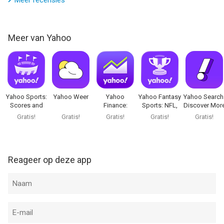
Meer recensies
Meer van Yahoo
Yahoo Sports:
Yahoo Weer
Yahoo
Yahoo Fantasy
Yahoo Search
Scores and
Finance:
Sports: NFL,
Discover Mor
News
Stocks,
MLB
Gratis!
Gratis!
Gratis!
Gratis!
Gratis!
Markets
Reageer op deze app