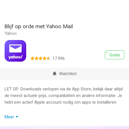
Blijf op orde met Yahoo Mail
Yahoo
Gratis
17.996
Watchlist
LET OP: Downloads verlopen via de App Store, bekijk daar altijd
de meest actuele prijs, compatibiliteit en andere informatie. Je
hebt een actief Apple account nodig om apps te installeren.
Ga meteen aan de slag met de Yahoo Mail-app – de best
Meer
beoordeelde e-mailapp voor accounts van Gmail, Microsoft
Outlook, AOL, AT&T en Yahoo. Wil je ook een overzichtelijke