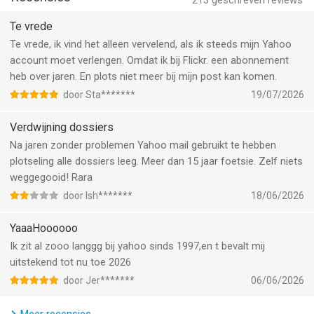
Gebruiksvoorwaarden:
213
geschreven reviews
https://legal.yahoo.com/us/en/yahoo/terms/otos/index.html
Te vrede
Privacybeleid:
Te vrede, ik vind het alleen vervelend, als ik steeds mijn Yahoo
https://legal.yahoo.com/us/en/yahoo/privacy/index.html
account moet verlengen. Omdat ik bij Flickr. een abonnement
heb over jaren. En plots niet meer bij mijn post kan komen.
We horen graag van je! Heb je vragen of feedback? Neem dan
door Sta*******
19/07/2026
contact op via mail.ios.feedback@yahooinc.com
Verdwijning dossiers
--
Na jaren zonder problemen Yahoo mail gebruikt te hebben
plotseling alle dossiers leeg. Meer dan 15 jaar foetsie. Zelf niets
Blijf op orde met Yahoo Mail van Yahoo is een app voor iPhone,
weggegooid! Rara
iPad en iPod touch met iOS versie 17.0 of hoger, geschikt
bevonden voor gebruikers met leeftijden vanaf
4 jaar
.
door Ish*******
18/06/2026
Informatie voor Blijf op orde met Yahoo Mailis het laatst
YaaaHoooooo
vergeleken op 6 Aug om 03:05.
Ik zit al zooo langgg bij yahoo sinds 1997,en t bevalt mij
uitstekend tot nu toe 2026
door Jer*******
06/06/2026