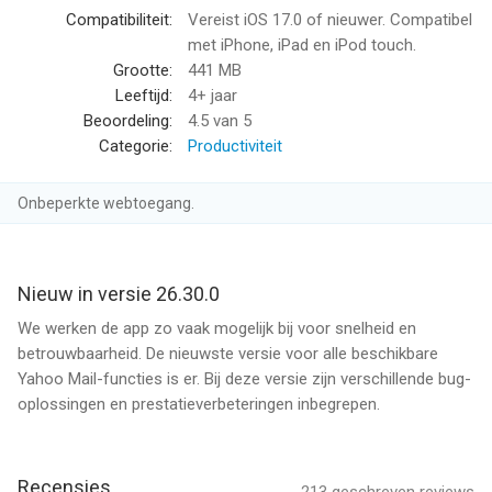
Compatibiliteit:
Vereist iOS 17.0 of nieuwer. Compatibel
• Al je accounts op één plek
met iPhone, iPad en iPod touch.
Voeg je Gmail-, AOL- en Microsoft-accounts samen en
Grootte:
441 MB
profiteer van alle functies die de app biedt. Bepaal zelf je
Leeftijd:
4+ jaar
swipe-acties en geluidssignalen en voeg je eigen stijl toe met je
Beoordeling:
4.5
van 5
lievelingskleur. (Wij houden van paars)
Categorie:
Productiviteit
• Toegankelijkheid
Onbeperkte webtoegang.
We doen ons best om onze apps zo gebruiksvriendelijk
mogelijk te maken. Met Yahoo Mail kun je thema's met hoge
contrasten instellen, de tekstgrootte dynamisch aanpassen en
de app is compatibel met VoiceOver-schermlezers. Ook
Nieuw in versie 26.30.0
zorgen de mappen onderaan de inbox ervoor dat gebruikers
We werken de app zo vaak mogelijk bij voor snelheid en
met ondersteunende technologie makkelijk de app kunnen
betrouwbaarheid. De nieuwste versie voor alle beschikbare
bedienen.
Yahoo Mail-functies is er. Bij deze versie zijn verschillende bug-
oplossingen en prestatieverbeteringen inbegrepen.
• 15 GB gratis opslagcapaciteit is inbegrepen bij je Yahoo Mail-
account.
Recensies