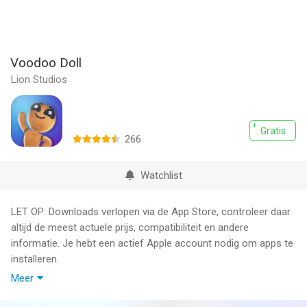
Voodoo Doll
Lion Studios
Gratis
266
Watchlist
LET OP: Downloads verlopen via de App Store, controleer daar
altijd de meest actuele prijs, compatibiliteit en andere
informatie. Je hebt een actief Apple account nodig om apps te
installeren.
Meer
Revenge is a dish best served cold. Say hi to your new stress
reliever because it will be non-stop prank games with your