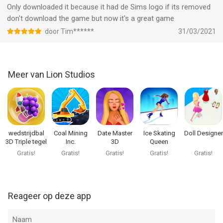
Youtube.com/c/LionStudiosCC
Only downloaded it because it had de Sims logo if its removed
don't download the game but now it's a great game
--
door Tim******
31/03/2021
Voodoo Doll van Lion Studios is een app voor iPhone, iPad en
iPod touch met iOS versie 11.0 of hoger, geschikt bevonden
voor gebruikers met leeftijden vanaf
17 jaar
.
Meer van Lion Studios
Informatie voor Voodoo Dollis het laatst vergeleken op 7 Aug
om 21:27.
wedstrijdbal
Coal Mining
Date Master
Ice Skating
Doll Designer
3D Triple tegel
Inc.
3D
Queen
Gratis!
Gratis!
Gratis!
Gratis!
Gratis!
Reageer op deze app