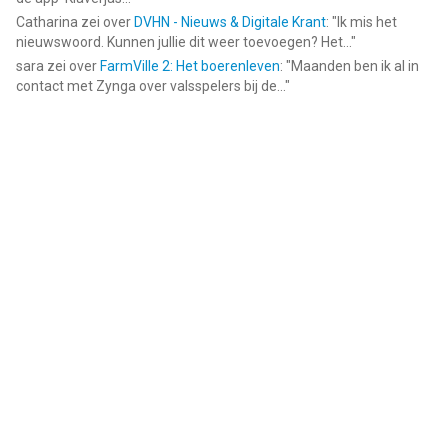
Catharina
zei over
DVHN - Nieuws & Digitale Krant
: "
Ik mis het
nieuwswoord. Kunnen jullie dit weer toevoegen? Het...
"
sara
zei over
FarmVille 2: Het boerenleven
: "
Maanden ben ik al in
contact met Zynga over valsspelers bij de...
"