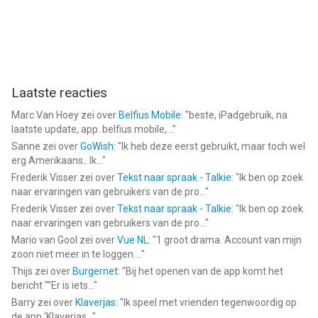
Laatste reacties
Marc Van Hoey
zei over
Belfius Mobile
: "
beste, iPadgebruik, na
laatste update, app. belfius mobile,...
"
Sanne
zei over
GoWish
: "
Ik heb deze eerst gebruikt, maar toch wel
erg Amerikaans.. Ik...
"
Frederik Visser
zei over
Tekst naar spraak - Talkie
: "
Ik ben op zoek
naar ervaringen van gebruikers van de pro...
"
Frederik Visser
zei over
Tekst naar spraak - Talkie
: "
Ik ben op zoek
naar ervaringen van gebruikers van de pro...
"
Mario van Gool
zei over
Vue NL
: "
1 groot drama. Account van mijn
zoon niet meer in te loggen....
"
Thijs
zei over
Burgernet
: "
Bij het openen van de app komt het
bericht ""Er is iets...
"
Barry
zei over
Klaverjas
: "
Ik speel met vrienden tegenwoordig op
de app ‘Klaverjas...
"