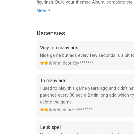
figurines. Build your themed Album, complete the 
way. Got duplicates? Turn them into coins and ke
Meer
• A CLEANER GAME - Banner ads have been compl
Swallow it all. Update now!
Recensies
Way too many ads
Nice game but ads every few seconds is a bit 
door Key*******
To many ads
I used to play this game years ago and didn’t ha
patience every 30 sec a 2 min long add which tr
delete the game.
door Ele*******
Leuk spel