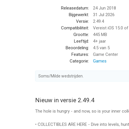
Ready to swallow the world? Download Hole.io now
Releasedatum:
24 Jun 2018
to feed the black hole.
Bijgewerkt:
31 Jul 2026
Versie:
2.49.4
Your privacy is crucial to us. Review our compreh
Compatibiliteit:
Vereist iOS 15.0 o
Grootte:
445 MB
TERMS OF SERVICE: https://www.apple.com/legal/
Leeftijd:
4+ jaar
Beoordeling:
4.5
van 5
--
Features:
Game Center
Categorie:
Games
Hole.io van Voodoo is een app voor iPhone, iPad 
voor gebruikers met leeftijden vanaf
4 jaar
.
Soms/Milde wedstrijden.
Informatie voor Hole.iois het laatst vergeleken o
Nieuw in versie 2.49.4
The hole is hungry - and now, so is your inner coll
• COLLECTIBLES ARE HERE - Dive into levels, hunt