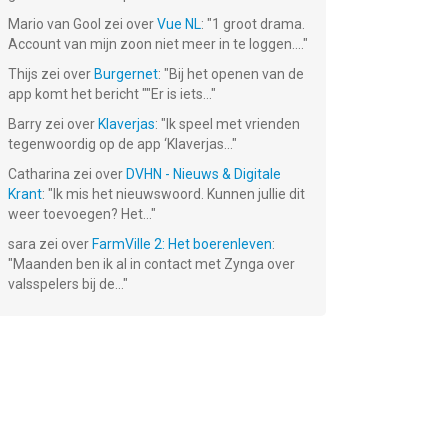
Mario van Gool
zei over
Vue NL
: "
1 groot drama.
Account van mijn zoon niet meer in te loggen....
"
Thijs
zei over
Burgernet
: "
Bij het openen van de
app komt het bericht ""Er is iets...
"
Barry
zei over
Klaverjas
: "
Ik speel met vrienden
tegenwoordig op de app ‘Klaverjas...
"
Catharina
zei over
DVHN - Nieuws & Digitale
Krant
: "
Ik mis het nieuwswoord. Kunnen jullie dit
weer toevoegen? Het...
"
sara
zei over
FarmVille 2: Het boerenleven
:
"
Maanden ben ik al in contact met Zynga over
ON
Mob Control
Couples Yoga
Gravity Noodle
valsspelers bij de...
"
Gratis!
Gratis!
Gratis!