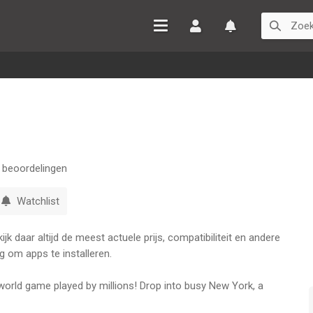
Inloggen
Watchlist
beoordelingen
Watchlist
k daar altijd de meest actuele prijs, compatibiliteit en andere
g om apps te installeren.
-world game played by millions! Drop into busy New York, a
s - and swallow it whole. Cars, lampposts, hot dogs and even