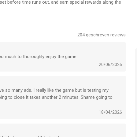
set before time runs out, and earn special rewards along the
ep hunting.
etely removed. Nothing between you and your next meal.
204
geschreven reviews
too much to thoroughly enjoy the game.
20/06/2026
ve so many ads. I really like the game but is testing my
ying to close it takes another 2 minutes. Shame going to
18/04/2026