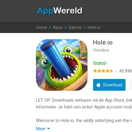
AppWereld
Home
>
Apps
>
Games
>
Hole.io
Hole.io
Voodoo
Gratis!
·
45.998
Download
LET OP: Downloads verlopen via de App Store, bekij
informatie. Je hebt een actief Apple account nodi
Welcome to Hole.io, the wildly satisfying eat-the
creaky pirate cove, or a glowing sci-fi metropoli
Meer