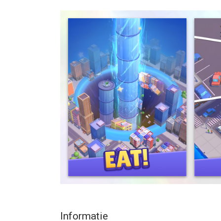
giant skyscrapers!
Whether you've got five minutes while watching yo
glide, and watch the city crumble into a black hole
eating everything in sight.
EAT EVERYTHING
Start tiny, barely big enough to swallow a trash 
bite. The bigger you get, the louder the crunch. Pu
THE PERFECT BREAK
Easy to learn, instantly satisfying. Play in short 
oddly soothing game for casual players.
WHY YOU'LL LOVE IT
- Wonderfully simple controls - just swipe and gli
- Insanely satisfying gameplay - swallow, smash, 
- Beautiful, vibrant 3D worlds packed with detail.
- Free to play, easy to love.
Informatie