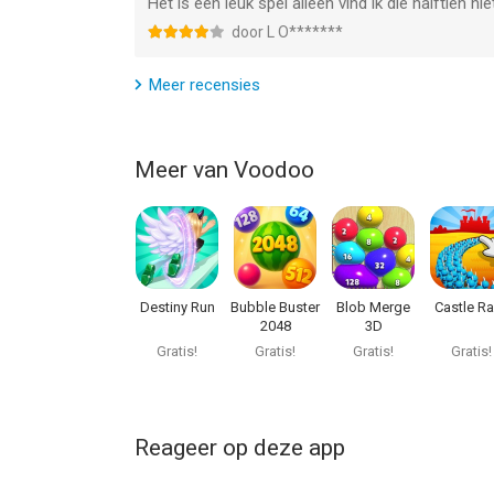
Het is een leuk spel alleen vind ik die halftien n
door L O*******
Meer recensies
Meer van Voodoo
Destiny Run
Bubble Buster
Blob Merge
Castle Ra
2048
3D
Gratis!
Gratis!
Gratis!
Gratis!
Reageer op deze app