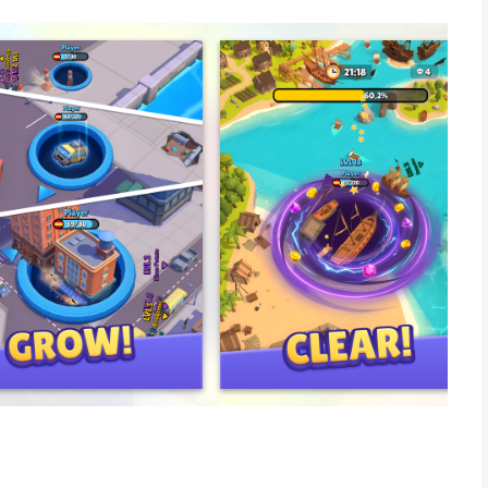
ur favorite show or an hour to unwind before bed, just tap,
. No pressure, no stress - just the pure, oddly relaxing joy of
can. Grow huge, big enough to gulp down skyscrapers in one
re satisfaction.
bursts: morning coffee, lunch break, evening unwind. A relaxing,
de.
and clear the map.