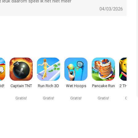
iet leuk daarom speel ik het niet meer
04/03/2026
id!
Captain TNT
Run Rich 3D
Wet Hoops
Pancake Run
2 THE MO
Gratis!
Gratis!
Gratis!
Gratis!
Gratis!