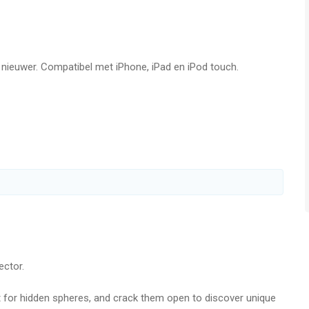
 and find out why millions of players can't put it down. Time
ensive privacy policy at https://www.voodoo.io/privacy
f nieuwer. Compatibel met iPhone, iPad en iPod touch.
internet-services/itunes/dev/stdeula/
en iPod touch met iOS versie 15.0 of hoger, geschikt bevonden
p 6 Aug om 17:16.
ector.
 for hidden spheres, and crack them open to discover unique