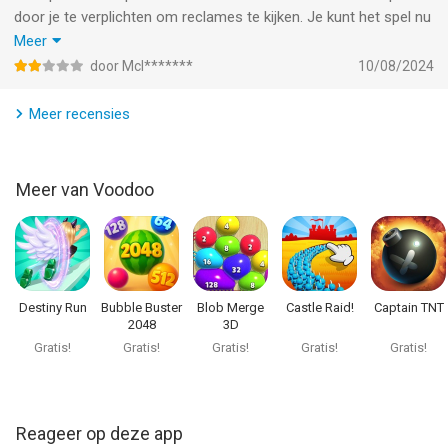
door je te verplichten om reclames te kijken. Je kunt het spel nu
ook niet meer zonder internet spelen. Doordat je elke keer
Meer
reclames krijgt die ingeladen moeten worden gaat de
door Mcl*******
10/08/2024
beeldkwaliteit van het spel erg achteruit
Meer recensies
Meer van Voodoo
Destiny Run
Bubble Buster
Blob Merge
Castle Raid!
Captain TNT
2048
3D
Gratis!
Gratis!
Gratis!
Gratis!
Gratis!
Reageer op deze app