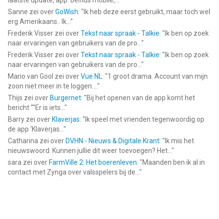
laatste update, app. belfius mobile,...
"
Sanne
zei over
GoWish
: "
Ik heb deze eerst gebruikt, maar toch wel
erg Amerikaans.. Ik...
"
Frederik Visser
zei over
Tekst naar spraak - Talkie
: "
Ik ben op zoek
naar ervaringen van gebruikers van de pro...
"
Frederik Visser
zei over
Tekst naar spraak - Talkie
: "
Ik ben op zoek
naar ervaringen van gebruikers van de pro...
"
Mario van Gool
zei over
Vue NL
: "
1 groot drama. Account van mijn
zoon niet meer in te loggen....
"
Thijs
zei over
Burgernet
: "
Bij het openen van de app komt het
bericht ""Er is iets...
"
Barry
zei over
Klaverjas
: "
Ik speel met vrienden tegenwoordig op
de app ‘Klaverjas...
"
Catharina
zei over
DVHN - Nieuws & Digitale Krant
: "
Ik mis het
nieuwswoord. Kunnen jullie dit weer toevoegen? Het...
"
sara
zei over
FarmVille 2: Het boerenleven
: "
Maanden ben ik al in
contact met Zynga over valsspelers bij de...
"