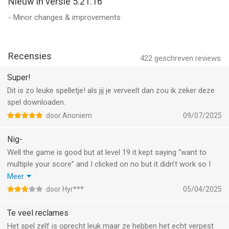
Nieuw in versie 5.21.16
- Minor changes & improvements
Recensies
422
geschreven reviews
Super!
Dit is zo leuke spelletje! als jij je verveelt dan zou ik zeker deze
spel downloaden.
door Anoniem
09/07/2025
Nig-
Well the game is good but at level 19 it kept saying “want to
multiple your score” and I clicked on no but it didn’t work so I
had to click on watch video and that also doesn’t work so in
Meer
tried to close the game and everything but the only solution is
door Hyr***
05/04/2025
to re download the game
Te veel reclames
Het spel zelf is oprecht leuk maar ze hebben het echt verpest