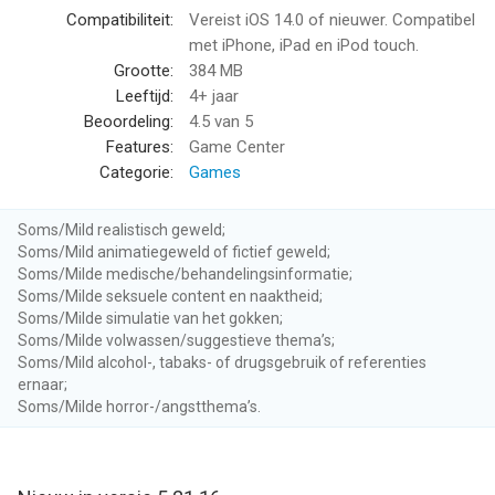
Helix Jump van Voodoo is een app voor iPhone, iPad en iPod
Compatibiliteit:
Vereist iOS 14.0 of nieuwer. Compatibel
touch met iOS versie 14.0 of hoger, geschikt bevonden voor
met iPhone, iPad en iPod touch.
gebruikers met leeftijden vanaf
4 jaar
.
Grootte:
384 MB
Leeftijd:
4+ jaar
Informatie voor Helix Jumpis het laatst vergeleken op 6 Aug
Beoordeling:
4.5
van 5
om 22:23.
Features:
Game Center
Categorie:
Games
Soms/Mild realistisch geweld;
Soms/Mild animatiegeweld of fictief geweld;
Soms/Milde medische/behandelingsinformatie;
Soms/Milde seksuele content en naaktheid;
Soms/Milde simulatie van het gokken;
Soms/Milde volwassen/suggestieve thema’s;
Soms/Mild alcohol-, tabaks- of drugsgebruik of referenties
ernaar;
Soms/Milde horror-/angstthema’s.