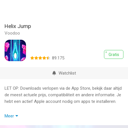
Helix Jump
Voodoo
Gratis
89.175
Watchlist
LET OP: Downloads verlopen via de App Store, bekijk daar altijd
de meest actuele prijs, compatibiliteit en andere informatie. Je
hebt een actief Apple account nodig om apps te installeren.
Helix Jump is a 3d arcade game where players smash, bump
Meer
and bounce through revolving helix platforms to reach the end.
Sound easy? You wish!