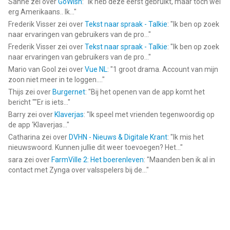
Sanne
zei over
GoWish
: "
Ik heb deze eerst gebruikt, maar toch wel
erg Amerikaans.. Ik...
"
Frederik Visser
zei over
Tekst naar spraak - Talkie
: "
Ik ben op zoek
naar ervaringen van gebruikers van de pro...
"
Frederik Visser
zei over
Tekst naar spraak - Talkie
: "
Ik ben op zoek
naar ervaringen van gebruikers van de pro...
"
Mario van Gool
zei over
Vue NL
: "
1 groot drama. Account van mijn
zoon niet meer in te loggen....
"
Thijs
zei over
Burgernet
: "
Bij het openen van de app komt het
bericht ""Er is iets...
"
Barry
zei over
Klaverjas
: "
Ik speel met vrienden tegenwoordig op
de app ‘Klaverjas...
"
Catharina
zei over
DVHN - Nieuws & Digitale Krant
: "
Ik mis het
nieuwswoord. Kunnen jullie dit weer toevoegen? Het...
"
sara
zei over
FarmVille 2: Het boerenleven
: "
Maanden ben ik al in
contact met Zynga over valsspelers bij de...
"