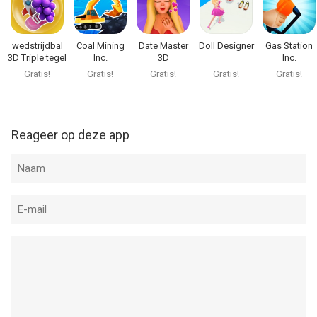
Ice Skating Queen van Lion Studios is een app voor iPhone,
iPad en iPod touch met iOS versie 15.0 of hoger, geschikt
bevonden voor gebruikers met leeftijden vanaf
12 jaar
.
wedstrijdbal
Coal Mining
Date Master
Doll Designer
Gas Station
3D Triple tegel
Inc.
3D
Inc.
Informatie voor Ice Skating Queenis het laatst vergeleken op 6
Gratis!
Gratis!
Gratis!
Gratis!
Gratis!
Aug om 17:08.
Reageer op deze app