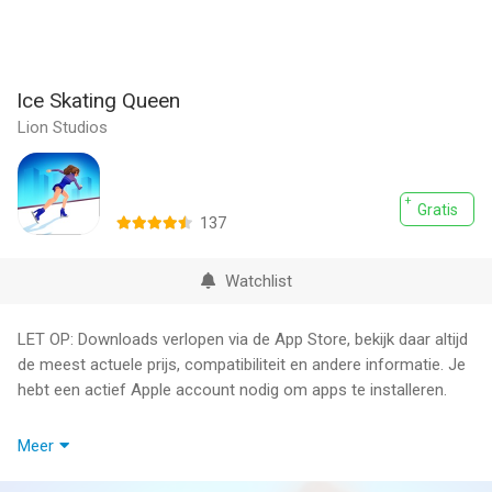
Ice Skating Queen
Lion Studios
Gratis
137
Watchlist
LET OP: Downloads verlopen via de App Store, bekijk daar altijd
de meest actuele prijs, compatibiliteit en andere informatie. Je
hebt een actief Apple account nodig om apps te installeren.
This is your time to shine! You’ve got all it takes to be the next
Meer
Olympic ice skater, but you need to work it all! You need to
overcome many obstacles on your way to the biggest skater