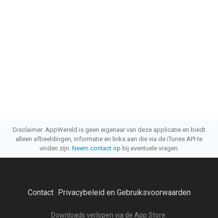
Disclaimer: AppWereld is geen eigenaar van deze applicatie en biedt
alleen afbeeldingen, informatie en links aan die via de iTunes API te
vinden zijn.
Neem contact op
bij eventuele vragen.
Contact
Privacybeleid en Gebruiksvoorwaarden
·
Downloads verlopen via de App Store.