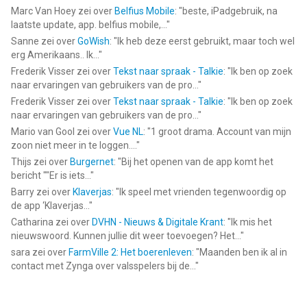
Marc Van Hoey
zei over
Belfius Mobile
: "
beste, iPadgebruik, na
laatste update, app. belfius mobile,...
"
Sanne
zei over
GoWish
: "
Ik heb deze eerst gebruikt, maar toch wel
erg Amerikaans.. Ik...
"
Frederik Visser
zei over
Tekst naar spraak - Talkie
: "
Ik ben op zoek
naar ervaringen van gebruikers van de pro...
"
Frederik Visser
zei over
Tekst naar spraak - Talkie
: "
Ik ben op zoek
naar ervaringen van gebruikers van de pro...
"
Mario van Gool
zei over
Vue NL
: "
1 groot drama. Account van mijn
zoon niet meer in te loggen....
"
Thijs
zei over
Burgernet
: "
Bij het openen van de app komt het
bericht ""Er is iets...
"
Barry
zei over
Klaverjas
: "
Ik speel met vrienden tegenwoordig op
de app ‘Klaverjas...
"
Catharina
zei over
DVHN - Nieuws & Digitale Krant
: "
Ik mis het
nieuwswoord. Kunnen jullie dit weer toevoegen? Het...
"
sara
zei over
FarmVille 2: Het boerenleven
: "
Maanden ben ik al in
contact met Zynga over valsspelers bij de...
"