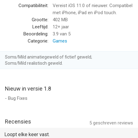
performance. Make your own business decisions.
Compatibiliteit:
Vereist iOS 11.0 of nieuwer. Compatibel
met iPhone, iPad en iPod touch.
Are you ready to build your own coal empire?
Grootte:
402 MB
Leeftijd:
12+ jaar
Visit https://lionstudios.cc/contact-us/ if have any feedback,
Beoordeling:
3.9
van 5
need help on beating a level or have any awesome ideas you
Categorie:
Games
would like to see in the game!
Soms/Mild animatiegeweld of fictief geweld;
From the Studio that brought you Mr. Bullet, Happy Glass, Ink
Soms/Mild realistisch geweld.
Inc and Love Balls!
Follow us to get news and updates on our other Award
Nieuw in versie 1.8
Winning titles;
https://lionstudios.cc/
- Bug Fixes
Facebook.com/LionStudios.cc
Instagram.com/LionStudioscc
Twitter.com/LionStudiosCC
Recensies
5
geschreven reviews
Youtube.com/c/LionStudiosCC
Loopt elke keer vast.