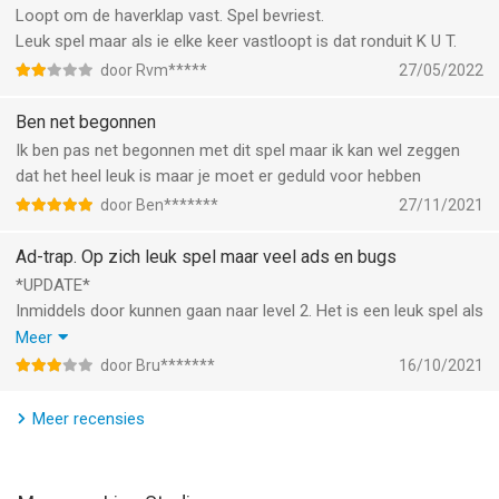
--
Loopt om de haverklap vast. Spel bevriest.
Leuk spel maar als ie elke keer vastloopt is dat ronduit K U T.
Coal Mining Inc. van Lion Studios is een app voor iPhone, iPad
door Rvm*****
27/05/2022
en iPod touch met iOS versie 11.0 of hoger, geschikt bevonden
voor gebruikers met leeftijden vanaf
12 jaar
.
Ben net begonnen
Ik ben pas net begonnen met dit spel maar ik kan wel zeggen
Informatie voor Coal Mining Inc.is het laatst vergeleken op 8
dat het heel leuk is maar je moet er geduld voor hebben
Aug om 07:21.
door Ben*******
27/11/2021
Ad-trap. Op zich leuk spel maar veel ads en bugs
*UPDATE*
Inmiddels door kunnen gaan naar level 2. Het is een leuk spel als
het werkt. Ook in level 2 weer de nodige bugs. Opgebouwde
Meer
bolsters verdwijnen als je toevallig spel even afsluit, contracten
door Bru*******
16/10/2021
worden wel ingevuld maar niet afgemaakt waardoor je
challenge niet kunt vervullen, en wat ook jammer is is dat er
Meer recensies
geen cloudopslag van voortgang is, waarmee je op meerdere
devices zou kunnen spelen.
—