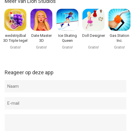
Meer van Lion Studios
Na minder dan 12 uur door eerste mijn heen. Naar andere mijn
werkt niet. Paar keer geprobeerd. Toen spel maar opmieuw
geïnstalleerd en toen kon aankoop niet hersteld worden en zit
de game stampvol met ads voor elke actie die je wilt doen. Hou
de €9 in je zak!
wedstrijdbal
Date Master
Ice Skating
Doll Designer
Gas Station
3D Triple tegel
3D
Queen
Inc.
Gratis!
Gratis!
Gratis!
Gratis!
Gratis!
Reageer op deze app