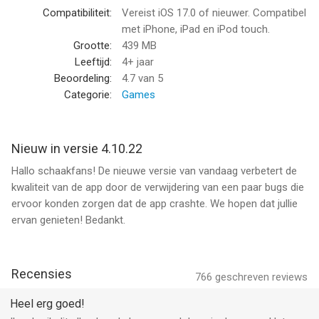
- Speel spannende schaakvarianten in onze app: schaak960
Compatibiliteit:
Vereist iOS 17.0 of nieuwer. Compatibel
(Fischer-Random), snelschaken, puzzel race, bullet schaak,
met iPhone, iPad en iPod touch.
puzzelstrijd of blindschaak.
Grootte:
439 MB
Leeftijd:
4+ jaar
SCHAAKPUZZELS:
Beoordeling:
4.7
van 5
Categorie:
Games
- Geniet van meer dan 500.000 unieke puzzels.
- De ratingmodus past zich automatisch aan je niveau aan om
je te helpen verbeteren.
Nieuw in versie 4.10.22
- Race tegen de klok met een timer om je hoogste score in
Hallo schaakfans! De nieuwe versie van vandaag verbetert de
Puzzel Race te verbeteren.
kwaliteit van de app door de verwijdering van een paar bugs die
- Oefen puzzels met specifieke thema's in dit strategische
ervoor konden zorgen dat de app crashte. We hopen dat jullie
bordspel (schaakmat in 1, in 2, in 3, blindschaak, eindspelen,
ervan genieten! Bedankt.
vork, röntgen, offer, timer, enz.)
SCHAAKLESSEN:
Recensies
766
geschreven reviews
- Honderden hoogwaardige schaaklessen en online video's
gemaakt door meesters (Leer en oefen je vaardigheden met
Heel erg goed!