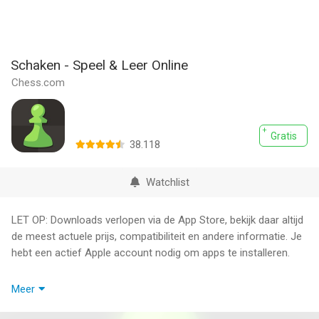
Schaken - Speel & Leer Online
Chess.com
Gratis
38.118
Watchlist
LET OP: Downloads verlopen via de App Store, bekijk daar altijd
de meest actuele prijs, compatibiliteit en andere informatie. Je
hebt een actief Apple account nodig om apps te installeren.
Speel online schaakpartijen met meer dan 250 miljoen spelers
Meer
van over de hele wereld!