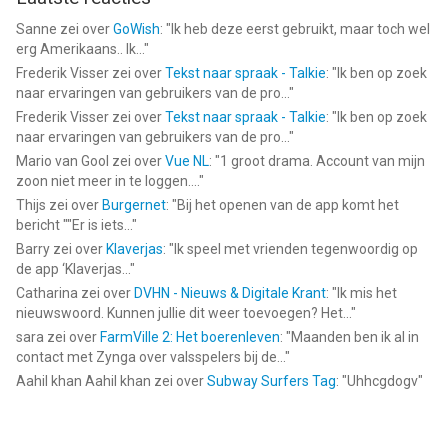
geschikt bevonden voor gebruikers met leeftijden vanaf
4 jaar
.
Sanne
zei over
GoWish
: "
Ik heb deze eerst gebruikt, maar toch wel
erg Amerikaans.. Ik...
"
Informatie voor Schaken - Speel & Leer Onlineis het laatst
Frederik Visser
zei over
Tekst naar spraak - Talkie
: "
Ik ben op zoek
vergeleken op 6 Aug om 08:32.
naar ervaringen van gebruikers van de pro...
"
Frederik Visser
zei over
Tekst naar spraak - Talkie
: "
Ik ben op zoek
naar ervaringen van gebruikers van de pro...
"
Mario van Gool
zei over
Vue NL
: "
1 groot drama. Account van mijn
zoon niet meer in te loggen....
"
Thijs
zei over
Burgernet
: "
Bij het openen van de app komt het
bericht ""Er is iets...
"
Barry
zei over
Klaverjas
: "
Ik speel met vrienden tegenwoordig op
de app ‘Klaverjas...
"
Catharina
zei over
DVHN - Nieuws & Digitale Krant
: "
Ik mis het
nieuwswoord. Kunnen jullie dit weer toevoegen? Het...
"
sara
zei over
FarmVille 2: Het boerenleven
: "
Maanden ben ik al in
contact met Zynga over valsspelers bij de...
"
Aahil khan Aahil khan
zei over
Subway Surfers Tag
: "
Uhhcgdogv
"