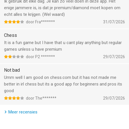
schaakproblemen)
Ik gebruik dit elke dag. Je kan zo veel doen in deze app. Het
- Interactieve puzzeltutorials met tips en spelaanbevelingen.
enige jammere is, is dat je premium/diamond moet kopen om
- Leer alle schaakregels en -strategieën in een stapsgewijs
echt alles te krijgen. (Wel waard)
lesplan (opening, eindspel...)
door Fra*******
31/07/2026
SCHAAKCOACHING:
Chess
It is a fun game but I have that u cant play anything but regular
- Leer van nuttige en meeslepende visuele schaakcoachlessen.
games unless u have premium
- Bekijk je partijen met de coach en leer de strategie van het
door P2 *******
29/07/2026
bordspel voor elke zet.
- Speel partijen met de coach, die je zet voor zet door de
Not bad
basisbeginselen leidt en je nuttige tips geeft tijdens het spelen.
Umm well I am good on chess.com but it has not made me
better in irl chess but its a good app for beginners and pros its
SPEEL SCHAAK ONLINE TEGEN DE COMPUTER:
good
door The*******
29/07/2026
- Kies het niveau van de computertegenstander waartegen je
wilt spelen en stel een timer in.
Meer recensies
- Analyseer je schaakpartijen offline en leer waar je fouten hebt
gemaakt en hoe je je kunt verbeteren.