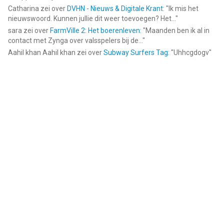
Catharina
zei over
DVHN - Nieuws & Digitale Krant
: "
Ik mis het
nieuwswoord. Kunnen jullie dit weer toevoegen? Het...
"
sara
zei over
FarmVille 2: Het boerenleven
: "
Maanden ben ik al in
contact met Zynga over valsspelers bij de...
"
Aahil khan Aahil khan
zei over
Subway Surfers Tag
: "
Uhhcgdogv
"