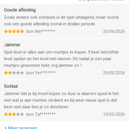
je speelt, hoe meer content, verrassingen en boerderijupgrades
je vrijspeelt.
Goede afleiding
Zoals andere ook schrijven is dit spel uitdagend, maar vooral
MyFarm
ook een goede afleiding vooral in drukke periode.
Maak van elke Solitaire-overwinning iets moois. Gebruik
door Ale*******
20/06/2026
edelstenen die je verdient door levels te voltooien om je
boerderij te versieren, decoraties vrij te spelen en een unieke
Jammer
plek te creëren, inclusief een speciaal plekje voor Sam.
Spel doet er alles aan om muntjes te kopen. 9 keer hetzelfde
level spelen en het level niet winnen. Dit nadat je een paar
Sluit je aan bij miljoenen spelers wereldwijd in dit ontspannende
muntjes gewonnen hebt, erg jammer zo !
TriPeaks Solitaire-avontuur. Of je nu een ervaren Solitaire-
speler bent of net begint, Solitaire Grand Harvest biedt
door Vet*******
29/05/2026
rustgevende gameplay, belonende voortgang, charmante
Solitair
boerderijdecoratie en eindeloos speelplezier.
Jammer dat je bij moet kopen zo duur is daarom speel ik het
Download Solitaire Grand Harvest vandaag nog en geniet van
niet wat je aan munten verdient en bij weer nieuw spel is dat
de perfecte combinatie van Solitaire, landbouw en creativiteit.
best veel daar ben je zo doorheen
door Taf*******
13/05/2026
Over het spel
Solitaire Grand Harvest is ontwikkeld door Supertreat, een
Meer recensies