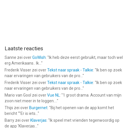
Laatste reacties
Sanne
zei over
GoWish
: "
Ik heb deze eerst gebruikt, maar toch wel
erg Amerikaans.. Ik...
"
Frederik Visser
zei over
Tekst naar spraak - Talkie
: "
Ik ben op zoek
naar ervaringen van gebruikers van de pro...
"
Frederik Visser
zei over
Tekst naar spraak - Talkie
: "
Ik ben op zoek
naar ervaringen van gebruikers van de pro...
"
Mario van Gool
zei over
Vue NL
: "
1 groot drama. Account van mijn
zoon niet meer in te loggen....
"
Thijs
zei over
Burgernet
: "
Bij het openen van de app komt het
bericht ""Er is iets...
"
Barry
zei over
Klaverjas
: "
Ik speel met vrienden tegenwoordig op
de app ‘Klaverjas...
"