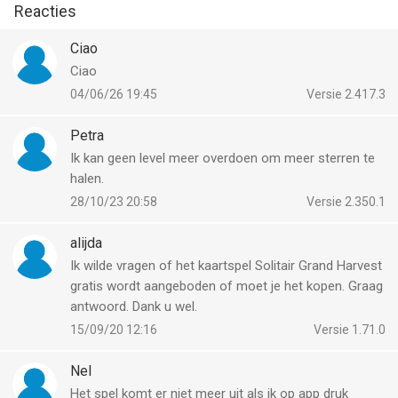
Reacties
Privacyverklaring: https://www.playtika.com/privacy-notice/
Ciao
--
Ciao
04/06/26 19:45
Versie 2.417.3
Solitaire Grand Harvest van Supertreat is een app voor iPhone,
iPad en iPod touch met iOS versie 15.0 of hoger, geschikt
Petra
bevonden voor gebruikers met leeftijden vanaf
17 jaar
.
Ik kan geen level meer overdoen om meer sterren te
halen.
Informatie voor Solitaire Grand Harvestis het laatst vergeleken
28/10/23 20:58
Versie 2.350.1
op 6 Aug om 04:57.
alijda
Ik wilde vragen of het kaartspel Solitair Grand Harvest
gratis wordt aangeboden of moet je het kopen. Graag
antwoord. Dank u wel.
15/09/20 12:16
Versie 1.71.0
Nel
Het spel komt er niet meer uit als ik op app druk