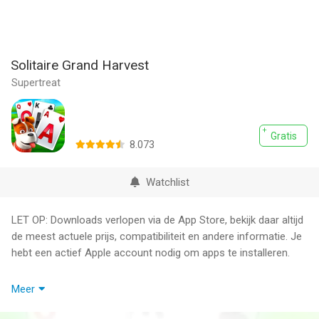
Solitaire Grand Harvest
Supertreat
Gratis
8.073
Watchlist
LET OP: Downloads verlopen via de App Store, bekijk daar altijd
de meest actuele prijs, compatibiliteit en andere informatie. Je
hebt een actief Apple account nodig om apps te installeren.
Welkom bij Solitaire Grand Harvest, boer!
Meer
Ontspan met de klassieke TriPeaks Solitaire-ervaring in Solitaire
Grand Harvest, beschikbaar op mobiel en web. Ontsnap naar