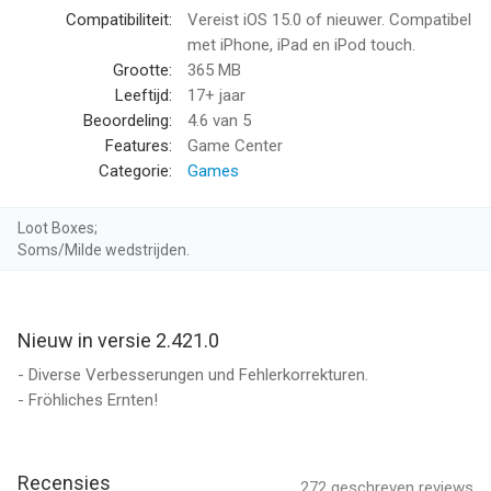
Speel kaarten weg, voltooi uitdagende puzzels en ontdek
Compatibiliteit:
Vereist iOS 15.0 of nieuwer. Compatibel
nieuwe velden. Ontgrendel bonuskaarten, credits, edelstenen en
met iPhone, iPad en iPod touch.
verrassingen terwijl je verder komt.
Grootte:
365 MB
Leeftijd:
17+ jaar
Oogst gewassen, verzamel edelstenen en personaliseer je
Beoordeling:
4.6
van 5
boerderij. Creëer een gezellige plek voor Sam, je trouwe
Features:
Game Center
boerderijhond.
Categorie:
Games
Ontspannende functies
Loot Boxes;
• Dagelijkse bonussen – Kom elke dag terug voor gratis
Soms/Milde wedstrijden.
cadeaus en beloningen.
• Oogstbeloningen – Verzamel gewassen om extra credits te
verdienen.
Nieuw in versie 2.421.0
• Draai aan het rad – Win boosters, edelstenen en andere
verrassingen.
- Diverse Verbesserungen und Fehlerkorrekturen.
• Ontmoet Sam – Je trouwe metgezel helpt je met
- Fröhliches Ernten!
bonuscredits en leuke verrassingen.
Upgrade je beloningskisten voor nog grotere prijzen. Hoe meer
Recensies
272
geschreven reviews