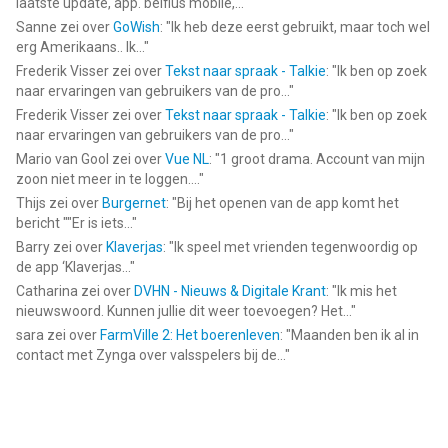
laatste update, app. belfius mobile,...
"
Sanne
zei over
GoWish
: "
Ik heb deze eerst gebruikt, maar toch wel
erg Amerikaans.. Ik...
"
Frederik Visser
zei over
Tekst naar spraak - Talkie
: "
Ik ben op zoek
naar ervaringen van gebruikers van de pro...
"
Frederik Visser
zei over
Tekst naar spraak - Talkie
: "
Ik ben op zoek
naar ervaringen van gebruikers van de pro...
"
Mario van Gool
zei over
Vue NL
: "
1 groot drama. Account van mijn
zoon niet meer in te loggen....
"
Thijs
zei over
Burgernet
: "
Bij het openen van de app komt het
bericht ""Er is iets...
"
Barry
zei over
Klaverjas
: "
Ik speel met vrienden tegenwoordig op
de app ‘Klaverjas...
"
Catharina
zei over
DVHN - Nieuws & Digitale Krant
: "
Ik mis het
nieuwswoord. Kunnen jullie dit weer toevoegen? Het...
"
sara
zei over
FarmVille 2: Het boerenleven
: "
Maanden ben ik al in
contact met Zynga over valsspelers bij de...
"