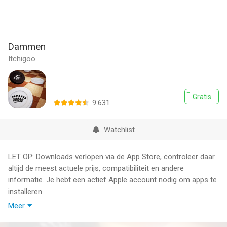
Dammen
Itchigoo
Gratis
9.631
Watchlist
LET OP: Downloads verlopen via de App Store, controleer daar
altijd de meest actuele prijs, compatibiliteit en andere
informatie. Je hebt een actief Apple account nodig om apps te
installeren.
Meer
Geniet van het beste damspel ter wereld! Laat de realistische
fysica van het spel, de soepele besturing en het gebruiksgemak