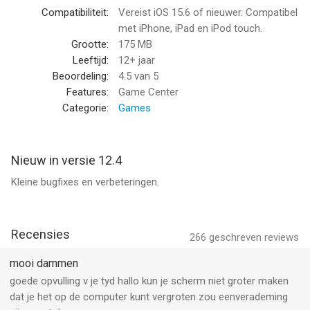
punten.
Compatibiliteit:
Vereist iOS 15.6 of nieuwer. Compatibel
met iPhone, iPad en iPod touch.
Als je van strategische bordspellen houdt, kun je niet anders
Grootte:
175 MB
dan onze checkers app proberen!
Leeftijd:
12+ jaar
Beoordeling:
4.5
van 5
--
Features:
Game Center
Categorie:
Games
Dammen van Itchigoo is een app voor iPhone, iPad en iPod
touch met iOS versie 15.6 of hoger, geschikt bevonden voor
gebruikers met leeftijden vanaf
12 jaar
.
Nieuw in versie 12.4
Kleine bugfixes en verbeteringen.
Informatie voor Dammenis het laatst vergeleken op 8 Aug om
02:15.
Recensies
266
geschreven reviews
mooi dammen
goede opvulling v je tyd hallo kun je scherm niet groter maken
dat je het op de computer kunt vergroten zou eenverademing