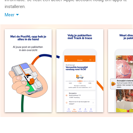
installeren.
Meer
Eenvoudig pakketten volgen met de PostNL app
Volg en verzend je pakketten met de PostNL app. In de app heb
je altijd een totaal overzicht van alles wat naar jou onderweg is.
Ook een pakket verzenden gaat eenvoudig via de app. Op zoek
naar een PostNL-punt? Ook deze vind je eenvoudig terug in de
app.
Benieuwd welke post er naar je onderweg is? Activeer Mijn
Post zodat je ook een volledig overzicht hebt van al jouw post
(let op: alleen in Nederland beschikbaar).
Zo heb je ons altijd bij de hand!
Altijd up-to-date
Als je notificaties aanzet zorgen we dat je altijd op de hoogte
bent van de laatste status van jouw pakket.
Installeer ook de PostNL widget op jouw homescherm om
altijd up-to-date te zijn.