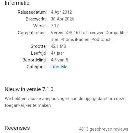
Informatie
Iets versturen?
Laat de QR-code uit jouw account scannen en ontvang een
Releasedatum:
4 Apr 2012
verzendbewijs per e-mail.
Bijgewerkt:
30 Apr 2026
Maak eenvoudig een label aan via de app en laat dit printen bij
Versie:
7.1.0
een PostNL punt.
Compatibiliteit:
Vereist iOS 16.0 of nieuwer. Compatibel
Postzegel nodig? Koop een digitale postzegel en schrijf deze
met iPhone, iPad en iPod touch.
op de brief, handig!
Grootte:
42.1 MB
Leeftijd:
4+ jaar
Download de app en laat ons weten wat je ervan vindt!
Beoordeling:
4.5
van 5
Categorie:
Lifestyle
--
PostNL van PostNL Holding B.V. is een app voor iPhone, iPad
Nieuw in versie 7.1.0
en iPod touch met iOS versie 16.0 of hoger, geschikt bevonden
We hebben visuele aanpassingen aan de app gedaan om deze
voor gebruikers met leeftijden vanaf
4 jaar
.
toegankelijker te maken.
Informatie voor PostNLis het laatst vergeleken op 8 Aug om
03:16.
Recensies
4913
geschreven reviews