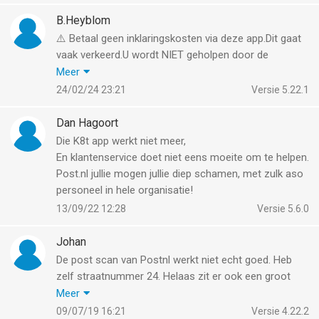
aan.
B.Heyblom
⚠️ Betaal geen inklaringskosten via deze app.Dit gaat
vaak verkeerd.U wordt NIET geholpen door de
klantenservice van PostNL.Bezorging loopt
Meer
weken/maanden vertraging op‼️
24/02/24 23:21
Versie 5.22.1
⚠️ Do not pay customs clearance costs via this app.
This often goes wrong. You will NOT be helped by
Dan Hagoort
PostNL customer service. Delivery is delayed for
Die K8t app werkt niet meer,
weeks/months ‼️
En klantenservice doet niet eens moeite om te helpen.
Post.nl jullie mogen jullie diep schamen, met zulk aso
personeel in hele organisatie!
13/09/22 12:28
Versie 5.6.0
Johan
De post scan van Postnl werkt niet echt goed. Heb
zelf straatnummer 24. Helaas zit er ook een groot
bedrijf op nummer 2.4 of 2/4 (nummer 2 unit 4).
Meer
Regelmatig ontvang ik aangekondigde post op mijn
09/07/19 16:21
Versie 4.22.2