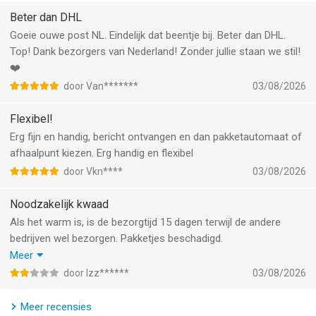
Beter dan DHL
Goeie ouwe post NL. Eindelijk dat beentje bij. Beter dan DHL.
Top! Dank bezorgers van Nederland! Zonder jullie staan we stil!
❤️
door Van*******
03/08/2026
Flexibel!
Erg fijn en handig, bericht ontvangen en dan pakketautomaat of
afhaalpunt kiezen. Erg handig en flexibel
door Vkn****
03/08/2026
Noodzakelijk kwaad
Als het warm is, is de bezorgtijd 15 dagen terwijl de andere
bedrijven wel bezorgen. Pakketjes beschadigd.
Brievenbuspakketten zonder track&trace.
Meer
Lang verhaal kort, wat ooit onze nationale trots was, is niets
door Izz******
03/08/2026
meer van over.
Meer recensies