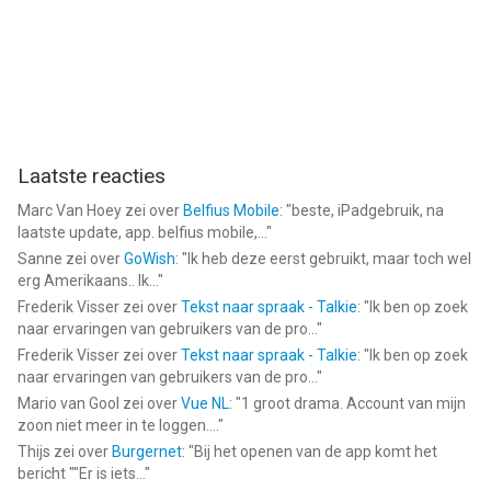
Laatste reacties
Marc Van Hoey
zei over
Belfius Mobile
: "
beste, iPadgebruik, na
laatste update, app. belfius mobile,...
"
Sanne
zei over
GoWish
: "
Ik heb deze eerst gebruikt, maar toch wel
erg Amerikaans.. Ik...
"
Frederik Visser
zei over
Tekst naar spraak - Talkie
: "
Ik ben op zoek
naar ervaringen van gebruikers van de pro...
"
Frederik Visser
zei over
Tekst naar spraak - Talkie
: "
Ik ben op zoek
naar ervaringen van gebruikers van de pro...
"
Mario van Gool
zei over
Vue NL
: "
1 groot drama. Account van mijn
zoon niet meer in te loggen....
"
Thijs
zei over
Burgernet
: "
Bij het openen van de app komt het
bericht ""Er is iets...
"