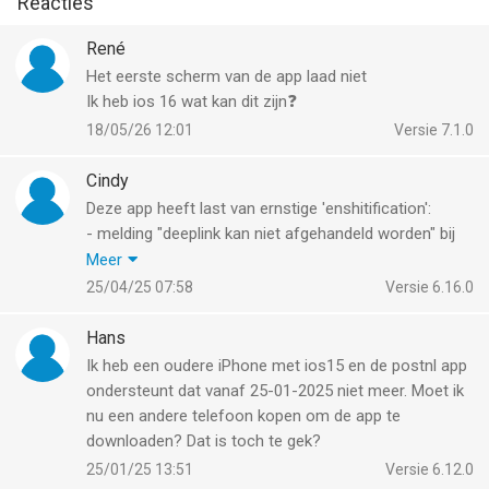
Reacties
René
Het eerste scherm van de app laad niet
Ik heb ios 16 wat kan dit zijn❓
18/05/26 12:01
Versie 7.1.0
Cindy
Deze app heeft last van ernstige 'enshitification':
- melding "deeplink kan niet afgehandeld worden" bij
het opstarten
Meer
- geen afbeeldingen van briefpost meer, maar een
25/04/25 07:58
Versie 6.16.0
standaard placeholder waar niemand iets aan heeft
- reclame!
Hans
- tips waar ik niet om gevraagd heb
Ik heb een oudere iPhone met ios15 en de postnl app
- bewegende animaties voor o.a. pasen en
ondersteunt dat vanaf 25-01-2025 niet meer. Moet ik
koningsdag die afleiden en gewoon ronduit irrant zijn
nu een andere telefoon kopen om de app te
(blijkbaar zijn de animaties nu belangrijker dan de
downloaden? Dat is toch te gek?
hoofdfunctionaliteit van de app).
25/01/25 13:51
Versie 6.12.0
Dit is op een iPhone 16 Pro Max dus daar ligt het niet