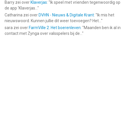
Barry
zei over
Klaverjas
: "
Ik speel met vrienden tegenwoordig op
de app ‘Klaverjas...
"
Catharina
zei over
DVHN - Nieuws & Digitale Krant
: "
Ik mis het
nieuwswoord. Kunnen jullie dit weer toevoegen? Het...
"
sara
zei over
FarmVille 2: Het boerenleven
: "
Maanden ben ik al in
contact met Zynga over valsspelers bij de...
"