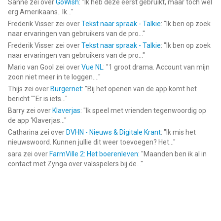
Sanne
zei over
GoWish
: "
Ik heb deze eerst gebruikt, maar toch wel
erg Amerikaans.. Ik...
"
Frederik Visser
zei over
Tekst naar spraak - Talkie
: "
Ik ben op zoek
naar ervaringen van gebruikers van de pro...
"
Frederik Visser
zei over
Tekst naar spraak - Talkie
: "
Ik ben op zoek
naar ervaringen van gebruikers van de pro...
"
Mario van Gool
zei over
Vue NL
: "
1 groot drama. Account van mijn
zoon niet meer in te loggen....
"
Thijs
zei over
Burgernet
: "
Bij het openen van de app komt het
bericht ""Er is iets...
"
Barry
zei over
Klaverjas
: "
Ik speel met vrienden tegenwoordig op
de app ‘Klaverjas...
"
Catharina
zei over
DVHN - Nieuws & Digitale Krant
: "
Ik mis het
nieuwswoord. Kunnen jullie dit weer toevoegen? Het...
"
sara
zei over
FarmVille 2: Het boerenleven
: "
Maanden ben ik al in
contact met Zynga over valsspelers bij de...
"