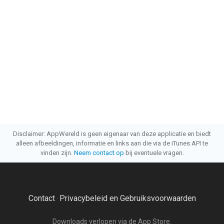
Disclaimer: AppWereld is geen eigenaar van deze applicatie en biedt
alleen afbeeldingen, informatie en links aan die via de iTunes API te
vinden zijn.
Neem contact op
bij eventuele vragen.
Contact
Privacybeleid en Gebruiksvoorwaarden
·
Downloads verlopen via de App Store.