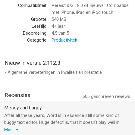
• Open bijlagen met de ingebouwde viewer
Compatibiliteit:
Vereist iOS 18.0 of nieuwer. Compatibel
• Converteer PDF's naar Word voor snelle bewerking
met iPhone, iPad en iPod touch.
Samenwerken en delen
Grootte:
540 MB
• Plaats je opmerkingen direct naast de relevante tekst
Leeftijd:
4+ jaar
• Werk in realtime samen met anderen en houd wijzigingen in
Beoordeling:
4.5
van 5
de lay-out of opmaak bij
Categorie:
Productiviteit
• Gebruik de versiegeschiedenis om eerdere concepten te
bekijken en te herstellen
Makkelijker delen
Nieuw in versie 2.112.3
• Nodig met een paar tikken anderen uit om te bewerken of
• Algemene verbeteringen in kwaliteit en prestatie.
mee te kijken
• Beheer machtigingen en zie wie actief is in het document
• Kopieer opgemaakte inhoud naar e-mails en voeg je
bestanden direct bij
Recensies
606
geschreven reviews
AI-ondersteuning met Copilot*
• Stel cv's op, verbeter offertes en organiseer ideeën binnen
Messy and buggy
enkele seconden
After all these years, Word is in essence still some kind of
• Vat inhoud direct samen, verfijn deze en pas de opmaak aan
buggy text editor. Huge defect is, that it doesn’t play well in
• Ontvang slimme suggesties om je teksten helder en
combination with a mouse and keyboard (or integrated
Meer