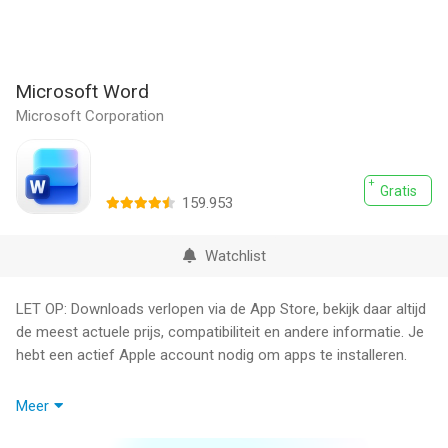
Microsoft Word
Microsoft Corporation
Gratis
159.953
Watchlist
LET OP: Downloads verlopen via de App Store, bekijk daar altijd
de meest actuele prijs, compatibiliteit en andere informatie. Je
hebt een actief Apple account nodig om apps te installeren.
Verzend, open en bewerk Office-bestanden vanaf je telefoon
Meer
met de volledige kracht van de tool voor tekstverwerking van
Microsoft. Of je nu schrijver, freelancer, student of