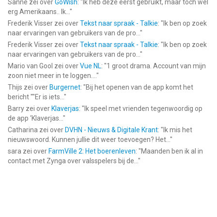
Sanne
zei over
GoWish
: "
Ik heb deze eerst gebruikt, maar toch wel
erg Amerikaans.. Ik...
"
Frederik Visser
zei over
Tekst naar spraak - Talkie
: "
Ik ben op zoek
naar ervaringen van gebruikers van de pro...
"
Frederik Visser
zei over
Tekst naar spraak - Talkie
: "
Ik ben op zoek
naar ervaringen van gebruikers van de pro...
"
Mario van Gool
zei over
Vue NL
: "
1 groot drama. Account van mijn
zoon niet meer in te loggen....
"
Thijs
zei over
Burgernet
: "
Bij het openen van de app komt het
bericht ""Er is iets...
"
Barry
zei over
Klaverjas
: "
Ik speel met vrienden tegenwoordig op
de app ‘Klaverjas...
"
Catharina
zei over
DVHN - Nieuws & Digitale Krant
: "
Ik mis het
nieuwswoord. Kunnen jullie dit weer toevoegen? Het...
"
sara
zei over
FarmVille 2: Het boerenleven
: "
Maanden ben ik al in
contact met Zynga over valsspelers bij de...
"