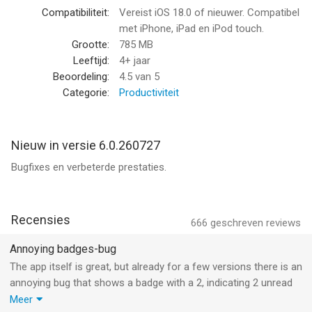
• Je e-mails indelen door berichten te labelen, te markeren met
Compatibiliteit:
Vereist iOS 18.0 of nieuwer. Compatibel
een ster, te verwijderen of als spam te melden
met iPhone, iPad en iPod touch.
• Swipen om te archiveren/verwijderen om snel je inbox op te
Grootte:
785 MB
ruimen
Leeftijd:
4+ jaar
Beoordeling:
4.5
van 5
Gmail is een onderdeel van Google Workspace zodat jij en je
Categorie:
Productiviteit
team makkelijk in contact blijven, content maken en
samenwerken. Je kunt dit doen:
• Met collega's communiceren via Google Meet of Google Chat,
Nieuw in versie 6.0.260727
een uitnodiging sturen in Agenda of een actie toevoegen aan je
Bugfixes en verbeterde prestaties.
takenlijst: dit alles en meer zonder Gmail te hoeven verlaten.
• Voorgestelde acties gebruiken (zoals Smart Reply, Slim
opstellen, grammaticasuggesties en porren) om bij te blijven
met je werk en eenvoudige taken uit te voeren, zodat je je tijd
Recensies
666
geschreven reviews
nog efficiënter besteedt.
• Beveiligd blijven. Onze machinelearning-modellen zorgen dat
Annoying badges-bug
meer dan 99,9% van alle spam, phishing en malware onze
The app itself is great, but already for a few versions there is an
gebruikers niet bereikt
annoying bug that shows a badge with a 2, indicating 2 unread
mails, even though all mails have been read. When reopening
Meer