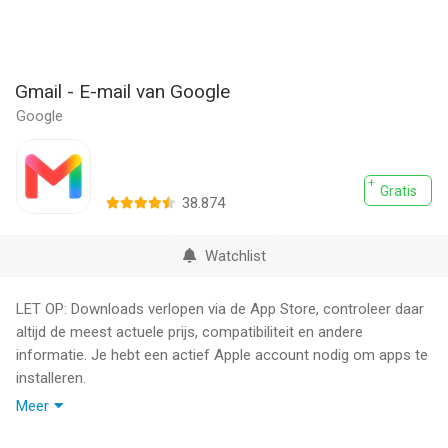
Gmail - E-mail van Google
Google
Gratis
38.874
Watchlist
LET OP: Downloads verlopen via de App Store, controleer daar
altijd de meest actuele prijs, compatibiliteit en andere
informatie. Je hebt een actief Apple account nodig om apps te
installeren.
Meer
De officiële Gmail-app biedt je het beste van Gmail op je iPhone
of iPad met krachtige beveiliging, realtime meldingen,