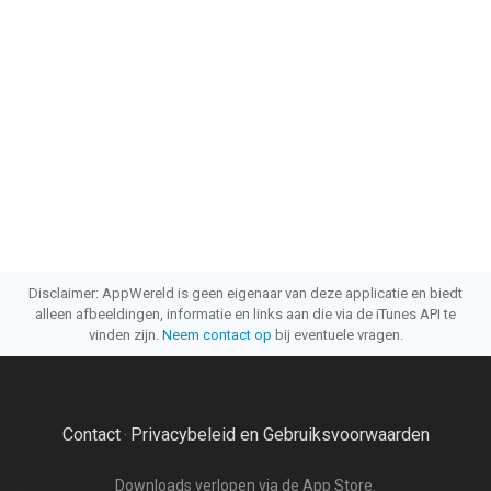
Disclaimer: AppWereld is geen eigenaar van deze applicatie en biedt
alleen afbeeldingen, informatie en links aan die via de iTunes API te
vinden zijn.
Neem contact op
bij eventuele vragen.
Contact
Privacybeleid en Gebruiksvoorwaarden
·
Downloads verlopen via de App Store.