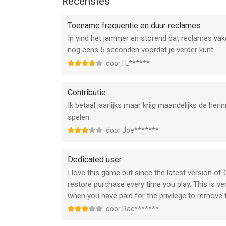
Recensies
For information visit: https://aka.ms/microsoftso
Toename frequentie en duur reclames
In vind het jammer en storend dat reclames va
© Microsoft 2025. Alle rechten voorbehouden.
nog eens 5 seconden voordat je verder kunt.
Microsoft, Microsoft Casual Games, de productlogo
Microsoft Solitaire Collection zijn merkrechten v
door I L******
eigendom van hun respectieve eigenaren. Accept
privacyverklaring is vereist om te kunnen spelen
Contributie
https://www.microsoft.com/en-us/privacy/privacy
Ik betaal jaarlijks maar krijg maandelijks de heri
platformoverschrijdend spelen. Game biedt in-app
spelen
onlineservices en systeemvereisten kunnen per la
door Joe*******
gewijzigd of beëindigd.
--
Dedicated user
I love this game but since the latest version o
Microsoft Solitaire Collection van Microsoft Corp
restore purchase every time you play. This is ve
versie 15.0 of hoger, geschikt bevonden voor gebr
when you have paid for the privilege to remove t
door Rac*******
Informatie voor Microsoft Solitaire Collectionis 