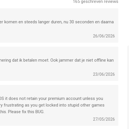
165
geschreven reviews
litaire_support
ker komen en steeds langer duren, nu 30 seconden en daarna
's en Microsoft Solitaire Collection, en de logo's van
an de Microsoft-bedrijvengroep. Alle andere merkrechten zijn de
26/06/2026
atie van de Microsoft-servicesovereenkomst en -
. (https://www.microsoft.com/en-us/servicesagreement,
statement) Registratie van Microsoft-account is vereist voor
nnering dat ik betalen moet. Ook jammer dat je niet offline kan
-aankopen. Permanente internetverbinding vereist. Functies,
nd/regio verschillen en kunnen na verloop van tijd worden
23/06/2026
f OS it does not retain your premium account unless you
oration is een app voor iPhone, iPad en iPod touch met iOS
ry frustrating as you get locked into stupid other games
uikers met leeftijden vanaf
4 jaar
.
his. Please fix this BUG.
27/05/2026
het laatst vergeleken op 7 Aug om 19:08.