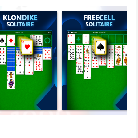
n van houdt: Klondike Solitaire, Spider Solitaire, FreeCell
. Houd je geest scherp door de moeilijkheidsgraad te verhogen,
loningen te spelen of het scorebord te beklimmen bij
feeën, prestaties en meer te verzamelen. Plus, ontdek nog
 op elk moment kunt spelen: Microsoft Bubble, Jewel, Gravity
om je voortgang op te slaan, prijzen te verzamelen en op
e Collection de perfecte app voor iedereen.
es