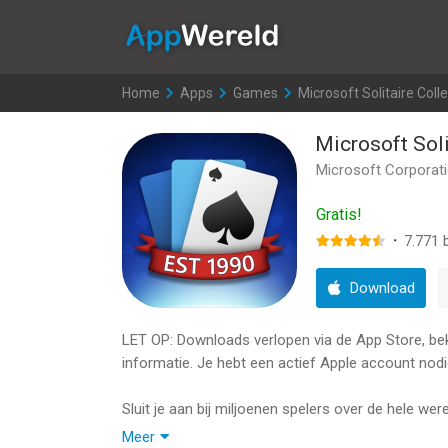
AppWereld
Home
>
Apps
>
Games
>
Microsoft Solitaire Coll
Microsoft Soli
Microsoft Corporat
Gratis!
·
7.771
b
Download
LET OP: Downloads verlopen via de App Store, bekij
informatie. Je hebt een actief Apple account nodi
Sluit je aan bij miljoenen spelers over de hele we
meer geweldige spellen om te spelen.
Meer