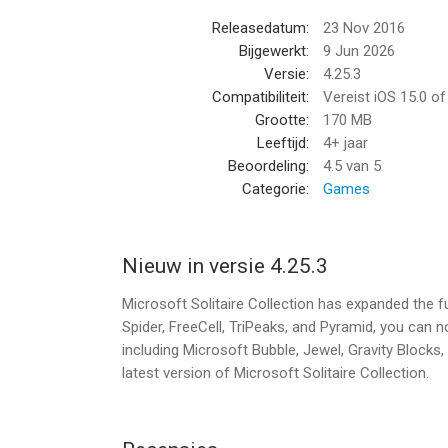
Releasedatum:
23 Nov 2016
Word een Premium Member
Bijgewerkt:
9 Jun 2026
• Spelen zonder advertenties
Versie:
4.25.3
• Verzamel XP (verzamelen of verliezen)
Compatibiliteit:
Vereist iOS 15.0 o
• Dagelijkse uitdagingen: Dubbele punten & toega
Grootte:
170 MB
• Onbeperkt gebruik van de Solitaire Oplosser
Leeftijd:
4+ jaar
• Speciale boosts in Endless TriPeaks & Pyramid
Beoordeling:
4.5
van 5
• Extra bonussen in andere spellen
Categorie:
Games
• Gratis Retro-bundel en Xbox-kaartruggen
Solitaire Premium is alleen beschikbaar voor mobi
Nieuw in versie 4.25.3
platforms.
Betaling wordt in rekening gebracht via uw iTune
Microsoft Solitaire Collection has expanded the f
wordt automatisch maandelijks of jaarlijks verlen
Spider, FreeCell, TriPeaks, and Pyramid, you can
wordt binnen 24 uur voor het einde van de huidig
including Microsoft Bubble, Jewel, Gravity Blocks
USD per maand of $ 9,99 USD per jaar, afhankeli
latest version of Microsoft Solitaire Collection.
verlenging uitschakelen door na aankoop naar uw 
minste 24 uur voor het einde van de huidige perio
gebracht voor de volgende periode. Alle annulerin