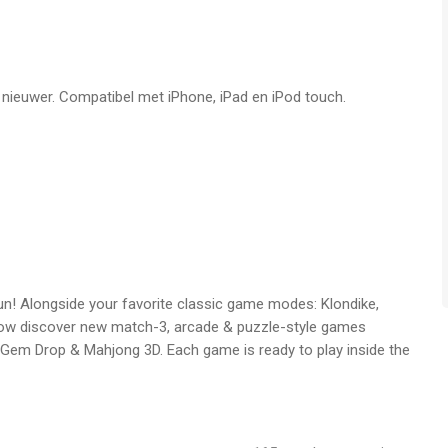
f nieuwer. Compatibel met iPhone, iPad en iPod touch.
ng tot meer dan 18.000 eerdere uitdagingen
ele apparaten. Het is niet overdraagbaar naar andere
s-account bij de bevestiging van de aankoop. Het abonnement
un! Alongside your favorite classic game modes: Klondike,
gd, afhankelijk van het gekochte abonnementstype. De betaling
 now discover new match-3, arcade & puzzle-style games
e periode in rekening gebracht op uw iTunes-account ($ 1,99
, Gem Drop & Mahjong 3D. Each game is ready to play inside the
jk van het gekochte abonnementstype). U kunt automatische
accountinstellingen te gaan. Als automatische verlenging ten
de is uitgeschakeld, worden er geen kosten in rekening
gen worden van kracht aan het einde van de huidige periode.