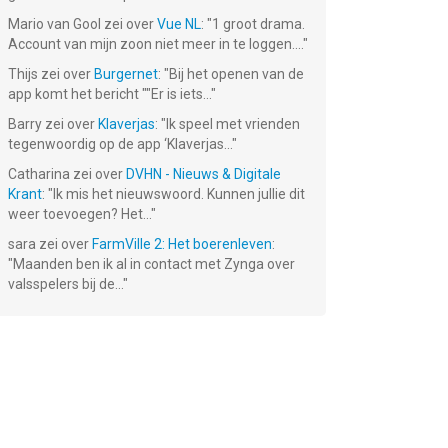
Mario van Gool
zei over
Vue NL
: "
1 groot drama.
Account van mijn zoon niet meer in te loggen....
"
Thijs
zei over
Burgernet
: "
Bij het openen van de
app komt het bericht ""Er is iets...
"
Barry
zei over
Klaverjas
: "
Ik speel met vrienden
tegenwoordig op de app ‘Klaverjas...
"
Catharina
zei over
DVHN - Nieuws & Digitale
Krant
: "
Ik mis het nieuwswoord. Kunnen jullie dit
weer toevoegen? Het...
"
ps
Microsoft
Microsoft
Microsoft
Translator
Authenticator
Outlook
sara
zei over
FarmVille 2: Het boerenleven
:
Gratis!
Gratis!
Gratis!
"
Maanden ben ik al in contact met Zynga over
valsspelers bij de...
"