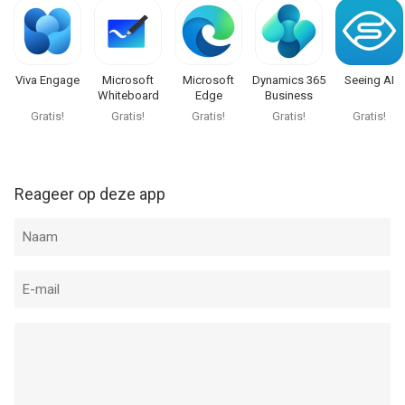
Viva Engage
Microsoft
Microsoft
Dynamics 365
Seeing AI
Whiteboard
Edge
Business
Central
Gratis!
Gratis!
Gratis!
Gratis!
Gratis!
Reageer op deze app