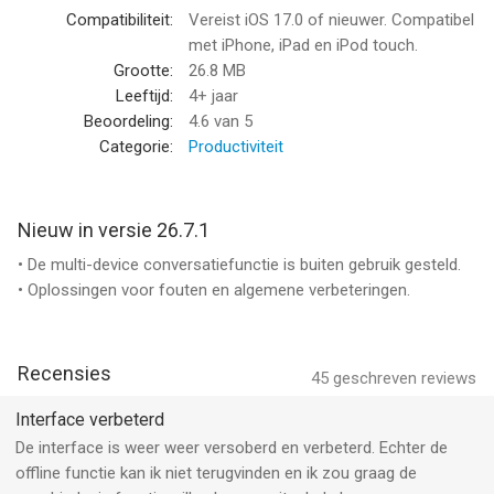
--
Compatibiliteit:
Vereist iOS 17.0 of nieuwer. Compatibel
met iPhone, iPad en iPod touch.
Microsoft Translator van Microsoft Corporation is een app
Grootte:
26.8 MB
voor iPhone, iPad en iPod touch met iOS versie 17.0 of hoger,
Leeftijd:
4+ jaar
geschikt bevonden voor gebruikers met leeftijden vanaf
4 jaar
.
Beoordeling:
4.6
van 5
Categorie:
Productiviteit
Informatie voor Microsoft Translatoris het laatst vergeleken op
8 Aug om 02:35.
Nieuw in versie 26.7.1
• De multi-device conversatiefunctie is buiten gebruik gesteld.
• Oplossingen voor fouten en algemene verbeteringen.
Recensies
45
geschreven reviews
Interface verbeterd
De interface is weer weer versoberd en verbeterd. Echter de
offline functie kan ik niet terugvinden en ik zou graag de