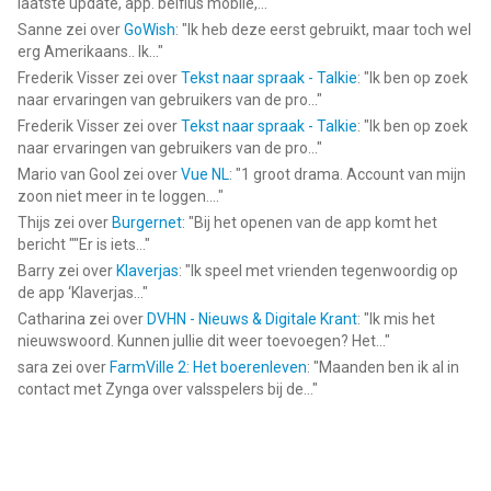
laatste update, app. belfius mobile,...
"
Sanne
zei over
GoWish
: "
Ik heb deze eerst gebruikt, maar toch wel
erg Amerikaans.. Ik...
"
Frederik Visser
zei over
Tekst naar spraak - Talkie
: "
Ik ben op zoek
naar ervaringen van gebruikers van de pro...
"
Frederik Visser
zei over
Tekst naar spraak - Talkie
: "
Ik ben op zoek
naar ervaringen van gebruikers van de pro...
"
Mario van Gool
zei over
Vue NL
: "
1 groot drama. Account van mijn
zoon niet meer in te loggen....
"
Thijs
zei over
Burgernet
: "
Bij het openen van de app komt het
bericht ""Er is iets...
"
Barry
zei over
Klaverjas
: "
Ik speel met vrienden tegenwoordig op
de app ‘Klaverjas...
"
Catharina
zei over
DVHN - Nieuws & Digitale Krant
: "
Ik mis het
nieuwswoord. Kunnen jullie dit weer toevoegen? Het...
"
sara
zei over
FarmVille 2: Het boerenleven
: "
Maanden ben ik al in
contact met Zynga over valsspelers bij de...
"