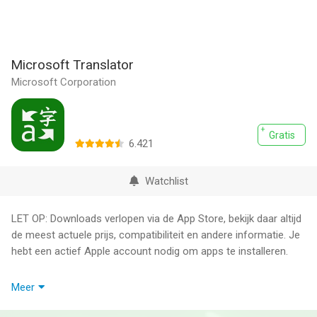
Microsoft Translator
Microsoft Corporation
Gratis
6.421
Watchlist
LET OP: Downloads verlopen via de App Store, bekijk daar altijd
de meest actuele prijs, compatibiliteit en andere informatie. Je
hebt een actief Apple account nodig om apps te installeren.
Doorbreek taalbarrières direct met Microsoft Translator.
Meer
Vertaal tekst, spraak en afbeeldingen in meer dan 100 talen —