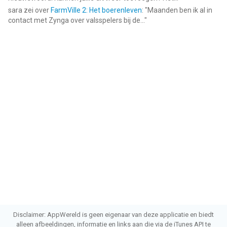
sara
zei over
FarmVille 2: Het boerenleven
: "
Maanden ben ik al in
contact met Zynga over valsspelers bij de...
"
Disclaimer: AppWereld is geen eigenaar van deze applicatie en biedt
alleen afbeeldingen, informatie en links aan die via de iTunes API te