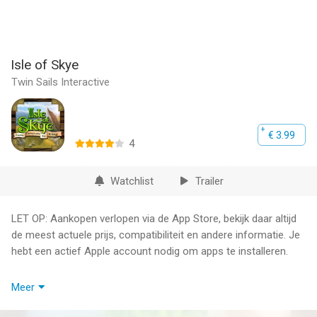
Isle of Skye
Twin Sails Interactive
€ 3.99
4
Watchlist
Trailer
LET OP: Aankopen verlopen via de App Store, bekijk daar altijd
de meest actuele prijs, compatibiliteit en andere informatie. Je
hebt een actief Apple account nodig om apps te installeren.
SET YOUR PRICES, BUY, SELL, BUILD, AND MAKE CHOICES
Meer
BECAUSE ONLY ONE CLAN CHIEFTAIN WILL WIN