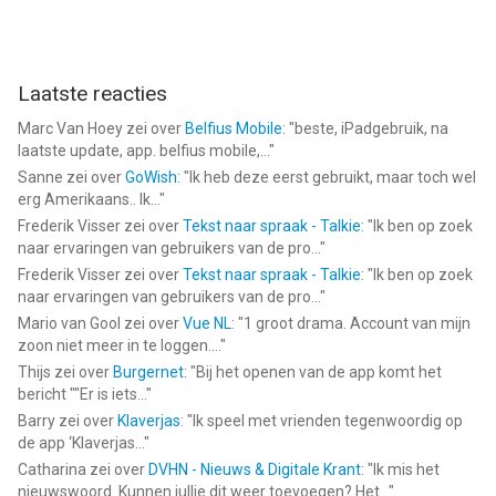
Laatste reacties
Marc Van Hoey
zei over
Belfius Mobile
: "
beste, iPadgebruik, na
laatste update, app. belfius mobile,...
"
Sanne
zei over
GoWish
: "
Ik heb deze eerst gebruikt, maar toch wel
erg Amerikaans.. Ik...
"
Frederik Visser
zei over
Tekst naar spraak - Talkie
: "
Ik ben op zoek
naar ervaringen van gebruikers van de pro...
"
Frederik Visser
zei over
Tekst naar spraak - Talkie
: "
Ik ben op zoek
naar ervaringen van gebruikers van de pro...
"
Mario van Gool
zei over
Vue NL
: "
1 groot drama. Account van mijn
zoon niet meer in te loggen....
"
Thijs
zei over
Burgernet
: "
Bij het openen van de app komt het
bericht ""Er is iets...
"
Barry
zei over
Klaverjas
: "
Ik speel met vrienden tegenwoordig op
de app ‘Klaverjas...
"
Catharina
zei over
DVHN - Nieuws & Digitale Krant
: "
Ik mis het
nieuwswoord. Kunnen jullie dit weer toevoegen? Het...
"