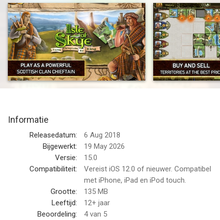
Five clans are fighting to rule over the Isle of Skye. Only the
chieftain who develops the best clan territory and trades wisely
will be king!
When leaving your castle, build up the Isle of Skye by adding
green hills, perfect beaches and mountain ranges. Raise
livestock, produce precious whisky, build forts and ships...
Expand your territory tile by tile, pay to keep hold of your tiles
or sell them to an opponent for the price you've set... Tile price
setting, purchases, sales, and structures are the key to
Informatie
becoming the ruler of the Isle of Skye!
Releasedatum:
6 Aug 2018
Every game is different and will see you developing different
Bijgewerkt:
19 May 2026
strategies and tactics! With changeability and easy to learn
Versie:
15.0
rules, Isle of Skye is the perfect game for all types of players.
Compatibiliteit:
Vereist iOS 12.0 of nieuwer. Compatibel
met iPhone, iPad en iPod touch.
Features:
Grootte:
135 MB
• Both simple and tactical game mechanics, adapted from the
Leeftijd:
12+ jaar
award-winning Isle of Skye: From Chieftain to King board game
Beoordeling:
4
van 5