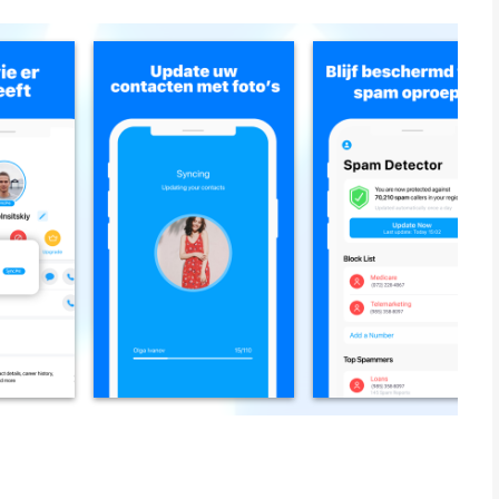
st gevoel.
am automatisch en houdt je contacten up-to-date met echte
e niet in je contacten staan.
telemarketeers met voortdurend bijgewerkte spam­lijsten.
drijven, spam­meldingen en beldetails.
nformatie van
 X en meer.