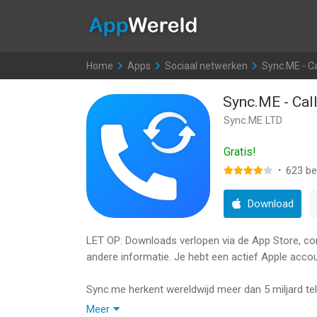
AppWereld
Home
>
Apps
>
Sociaal netwerken
>
Sync.ME - Ca
Sync.ME - Call
Sync.ME LTD
Gratis!
·
623
be
Download
LET OP: Downloads verlopen via de App Store, contr
andere informatie. Je hebt een actief Apple accou
Sync.me herkent wereldwijd meer dan 5 miljard 
gebruikers.
Meer