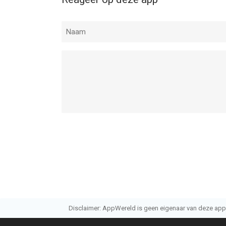
Sync.ME - Caller ID & Contacts van Sync.ME LTD i
bevonden voor gebruikers met leeftijden vanaf
4 
Informatie voor Sync.ME - Caller ID & Contactsis 
Disclaimer: AppWereld is geen eigenaar van deze applic