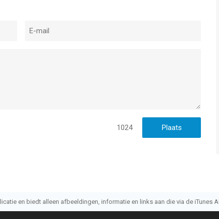
s een iPhone app met iOS versie 16.6 of hoger, geschikt
jaar
.
het laatst vergeleken op 7 Aug om 19:12.
1024
atie en biedt alleen afbeeldingen, informatie en links aan die via de iTunes AP