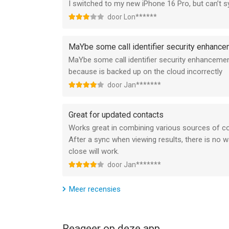
I switched to my new iPhone 16 Pro, but can’t 
• Geavanceerde spambescherming
• Voorrang bij ondersteuning
door Lon******
SUPPORT
MaYbe some call identifier security enhancem
Vragen of hulp nodig?
MaYbe some call identifier security enhancement
https://sync.me/support
because is backed up on the cloud incorrectly
door Jan*******
• De betaling wordt in rekening gebracht via je A
• Je account wordt binnen 24 uur vóór het einde 
verlenging.
Great for updated contacts
• Automatische verlenging kan worden uitgeschake
Works great in combining various sources of co
minimaal 24 uur vóór het einde van de periode wo
After a sync when viewing results, there is no 
• Annuleren van het huidige abonnement is niet mog
close will work.
• Eventueel ongebruikt deel van een gratis proefp
door Jan*******
toepassing.
• Gebruiksvoorwaarden: https://sync.me/terms
Meer recensies
• Privacybeleid: https://sync.me/privacy
--
Reageer op deze app