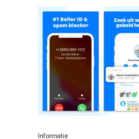
Neem vandaag nog telefoontjes aan met een geru
Weet wie er belt voordat je opneemt.
Sync.me herkent onbekende bellers, blokkeert sp
foto’s, zodat je nooit hoeft te raden wie er belt.
LIVE CALLER ID
Directe, realtime bellerherkenning voor nummers di
Je weet altijd wie er belt voordat je opneemt.
SPAM BLOKKEREN
Blokkeer automatisch spam, fraude, robocalls en 
OMGEKEERD NUMMER OPZOEKEN
Zoek elk nummer wereldwijd en zie snel namen, be
CONTACTFOTO SYNCHRONISATIE
Werk je contacten bij met echte profielfoto’s en i
Facebook, Instagram, LinkedIn, Telegram, Google,
Informatie