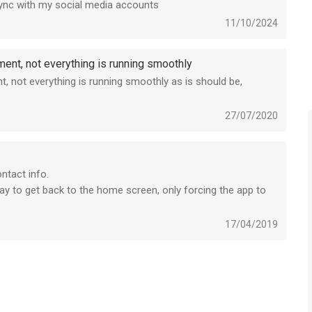
sync with my social media accounts
11/10/2024
ent, not everything is running smoothly
, not everything is running smoothly as is should be,
27/07/2020
pp Store-account na bevestiging van aankoop.
van de huidige abonnements- of proefperiode belast voor
ld in de instellingen van je App Store-account en moet
ntact info.
rden uitgeschakeld.
way to get back to the home screen, only forcing the app to
elijk tijdens de actieve periode.
eriode vervalt bij aankoop van een abonnement, indien van
17/04/2019