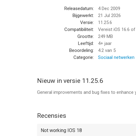
SLIMME CONTACTTOOLS
Releasedatum:
4 Dec 2009
Voeg dubbele contacten samen
Bijgewerkt:
21 Jul 2026
Maak met één tik een back-up van je adresboek
Versie:
11.25.6
Compatibiliteit:
Vereist iOS 16.6 o
SNEL & BETROUWBAAR
Grootte:
249 MB
Geoptimaliseerd voor iOS met lichte prestaties
Leeftijd:
4+ jaar
Realtime bellerherkenning zonder onnodig batterij
Beoordeling:
4.2
van 5
Categorie:
Sociaal netwerken
WAAROM MILJOENEN VOOR SYNC.ME KIEZEN
• Stopt spam- en fraudetelefoontjes
• Nauwkeurige realtime caller ID
Nieuw in versie 11.25.6
• Echte contactfoto’s
• Nummer opzoeken met één tik
General improvements and bug fixes to enhance 
• Schonere en beter bijgewerkte contacten
PREMIUM
Recensies
• Gebruik zonder advertenties
• Onbeperkt nummers opzoeken
Not working IOS 18
• Contactsynchronisatie op de achtergrond