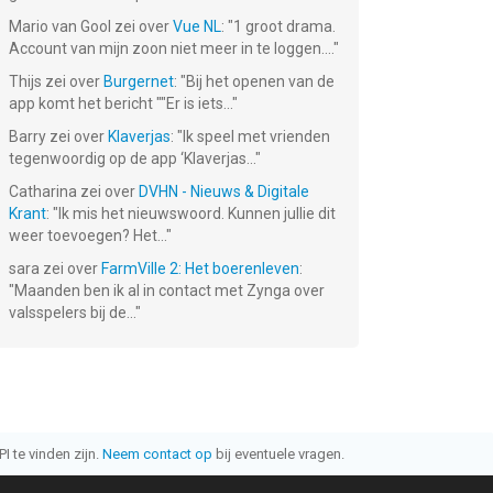
Mario van Gool
zei over
Vue NL
: "
1 groot drama.
Account van mijn zoon niet meer in te loggen....
"
Thijs
zei over
Burgernet
: "
Bij het openen van de
app komt het bericht ""Er is iets...
"
Barry
zei over
Klaverjas
: "
Ik speel met vrienden
tegenwoordig op de app ‘Klaverjas...
"
Catharina
zei over
DVHN - Nieuws & Digitale
Krant
: "
Ik mis het nieuwswoord. Kunnen jullie dit
weer toevoegen? Het...
"
sara
zei over
FarmVille 2: Het boerenleven
:
"
Maanden ben ik al in contact met Zynga over
valsspelers bij de...
"
I te vinden zijn.
Neem contact op
bij eventuele vragen.