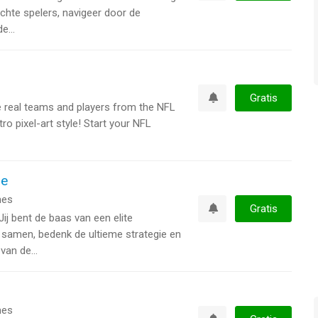
Watchlist
echte spelers, navigeer door de
e...
Gratis
he real teams and players from the NFL
Watchlist
tro pixel-art style! Start your NFL
le
es
Gratis
 bent de baas van een elite
Watchlist
samen, bedenk de ultieme strategie en
van de...
es