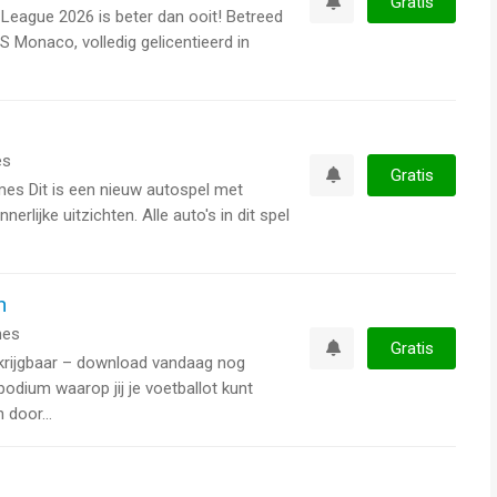
Gratis
eague 2026 is beter dan ooit! Betreed
Watchlist
 Monaco, volledig gelicentieerd in
es
Gratis
es Dit is een nieuw autospel met
Watchlist
nerlijke uitzichten. Alle auto's in dit spel
h
es
Gratis
krijgbaar – download vandaag nog
Watchlist
dium waarop jij je voetballot kunt
door...