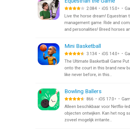
Equestrian the Game
2.084
·
iOS 15.0
·
G
+
Live the horse dream! Equestrian t
management game. Ride and compe
and personalities! Breed horses and
Mini Basketball
3.134
·
iOS 14.0
·
G
+
The Ultimate Basketball Game Put 
onto the court in this brand new b
like never before, in this...
Bowling Ballers
866
·
iOS 17.0
·
Gam
+
Alleen beschikbaar voor Netflix-le
objecten ontwijken. Kan het nog sa
zoveel mogelijk irritante...