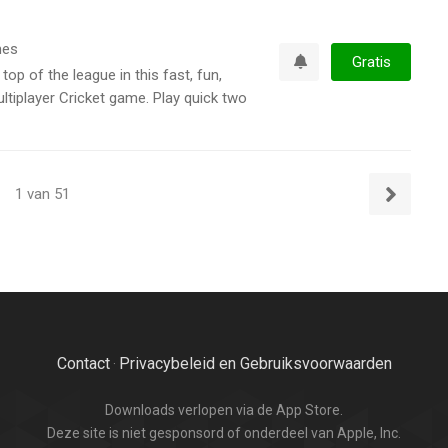
es
Gratis
top of the league in this fast, fun,
Watchlist
ultiplayer Cricket game. Play quick two
1 van 51
Volgende
Contact
Privacybeleid en Gebruiksvoorwaarden
·
Downloads verlopen via de App Store.
Deze site is niet gesponsord of onderdeel van Apple, Inc.