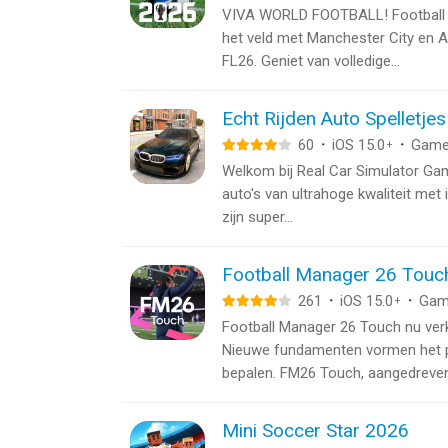
VIVA WORLD FOOTBALL! Football L
het veld met Manchester City en AS
FL26. Geniet van volledige...
Echt Rijden Auto Spelletjes
60
·
iOS 15.0
·
Gam
+
Welkom bij Real Car Simulator Gam
auto's van ultrahoge kwaliteit met in
zijn super...
Football Manager 26 Touc
261
·
iOS 15.0
·
Gam
+
Football Manager 26 Touch nu ver
Nieuwe fundamenten vormen het po
bepalen. FM26 Touch, aangedreven 
Mini Soccer Star 2026