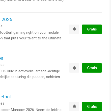
e 2026
es
Gratis
football gaming right on your mobile
Watchlist
n that puts your talent to the ultimate
bal
es
Gratis
K Duik in actievolle, arcade-achtige
Watchlist
elijke besturing die passen, schieten
etbal
es
Gratis
Soccer Manager 2026. Neem de leiding