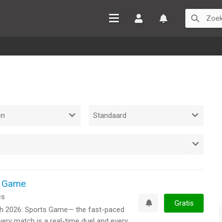
Inloggen
Watchlist
s Game
es
Gratis
ash 2026: Sports Game— the fast-paced
Watchlist
ery match is a real-time duel and every