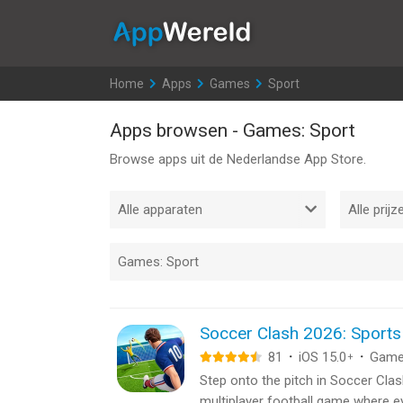
AppWereld
Home
>
Apps
>
Games
>
Sport
Apps browsen - Games: Sport
Browse apps uit de Nederlandse App Store.
Soccer Clash 2026: Sport
81
·
iOS 15.0
·
Gam
+
Step onto the pitch in Soccer Cl
multiplayer football game where ev