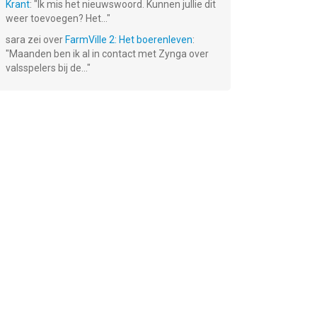
Krant
: "
Ik mis het nieuwswoord. Kunnen jullie dit
weer toevoegen? Het...
"
sara
zei over
FarmVille 2: Het boerenleven
:
"
Maanden ben ik al in contact met Zynga over
valsspelers bij de...
"