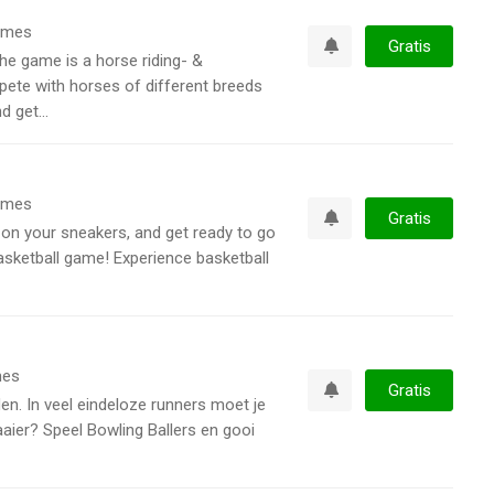
ames
Gratis
he game is a horse riding- &
Watchlist
te with horses of different breeds
 get...
ames
Gratis
on your sneakers, and get ready to go
Watchlist
asketball game! Experience basketball
es
Gratis
den. In veel eindeloze runners moet je
Watchlist
aier? Speel Bowling Ballers en gooi