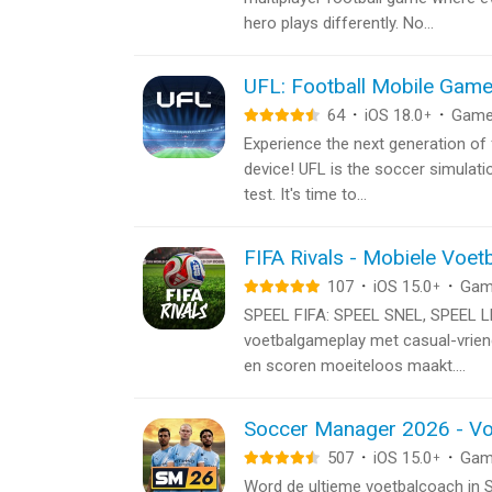
hero plays differently. No...
UFL: Football Mobile Gam
64
·
iOS 18.0
·
Gam
+
Experience the next generation of 
device! UFL is the soccer simulatio
test. It's time to...
FIFA Rivals - Mobiele Voet
107
·
iOS 15.0
·
Gam
+
SPEEL FIFA: SPEEL SNEL, SPEEL LEU
voetbalgameplay met casual-vriend
en scoren moeiteloos maakt....
Soccer Manager 2026 - Vo
507
·
iOS 15.0
·
Gam
+
Word de ultieme voetbalcoach in 