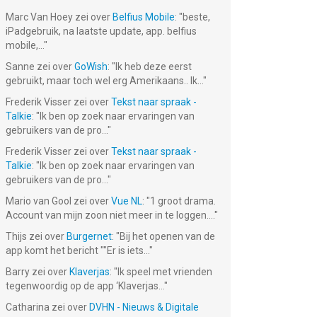
Marc Van Hoey
zei over
Belfius Mobile
: "
beste,
iPadgebruik, na laatste update, app. belfius
mobile,...
"
Sanne
zei over
GoWish
: "
Ik heb deze eerst
gebruikt, maar toch wel erg Amerikaans.. Ik...
"
Frederik Visser
zei over
Tekst naar spraak -
Talkie
: "
Ik ben op zoek naar ervaringen van
gebruikers van de pro...
"
Frederik Visser
zei over
Tekst naar spraak -
Talkie
: "
Ik ben op zoek naar ervaringen van
gebruikers van de pro...
"
Mario van Gool
zei over
Vue NL
: "
1 groot drama.
Account van mijn zoon niet meer in te loggen....
"
Thijs
zei over
Burgernet
: "
Bij het openen van de
app komt het bericht ""Er is iets...
"
Barry
zei over
Klaverjas
: "
Ik speel met vrienden
tegenwoordig op de app ‘Klaverjas...
"
Catharina
zei over
DVHN - Nieuws & Digitale