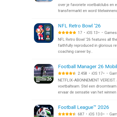
over je favoriete voetbalclubs en 
transfermarkt en word titelwinnend
NFL Retro Bowl '26
17
·
iOS 13
·
Games
+
NFL Retro Bowl '26 features all t
faithfully reproduced in glorious re
coaching career by...
Football Manager 26 Mobi
2.458
·
iOS 17
·
Gam
+
NETFLIX-ABONNEMENT VEREIST. Jij
voetbalteam. Stel een droomteam 
ervaar de sensatie van het winnen 
Football League™ 2026
687
·
iOS 13.0
·
Gam
+