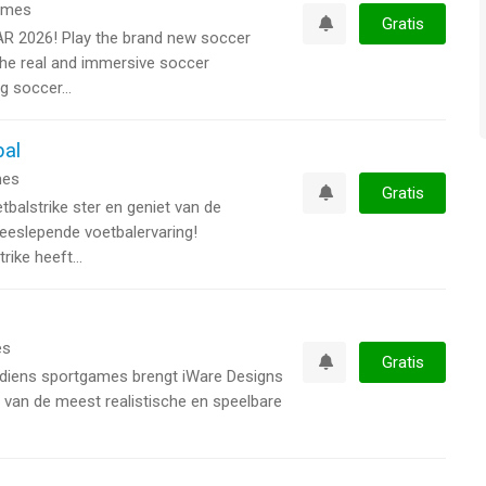
ames
Gratis
 2026! Play the brand new soccer
Watchlist
the real and immersive soccer
g soccer...
bal
es
Gratis
balstrike ster en geniet van de
Watchlist
meeslepende voetbalervaring!
ike heeft...
es
Gratis
diens sportgames brengt iWare Designs
Watchlist
van de meest realistische en speelbare