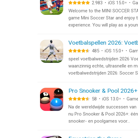
2.983
·
iOS 15.0
·
G
+
Welcome to the MINI SOCCER STAR
game Mini Soccer Star and enjoy 
experience. You will play as a youn
Voetbalspellen 2026: Voet
485
·
iOS 15.0
·
Gam
+
speel voetbalwedstrijden 2026 Voet
waanzinnig echte, ultrasnelle en 
voetbalwedstrijden 2026: Soccer Str
Pro Snooker & Pool 2026+
58
·
iOS 13.0
·
Gam
+
Na de wereldwijde successen van 
nu Pro Snooker & Pool 2026+: één 
snooker- en poolgames voor...