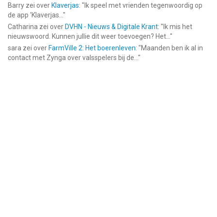
Barry
zei over
Klaverjas
: "
Ik speel met vrienden tegenwoordig op
de app ‘Klaverjas...
"
Catharina
zei over
DVHN - Nieuws & Digitale Krant
: "
Ik mis het
nieuwswoord. Kunnen jullie dit weer toevoegen? Het...
"
sara
zei over
FarmVille 2: Het boerenleven
: "
Maanden ben ik al in
contact met Zynga over valsspelers bij de...
"