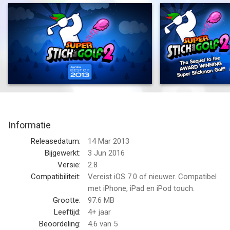
customizable characters, 70 achievements and two different
multiplayer modes, Super Stickman Golf 2 will keep you on the
fairway for a long time!
** Reviews **
"Appstore Best of 2013" - Apple
5/5 - AppAddict.net - "Fantastic"
8.2/10 - IGN - "Polished to near perfection."
4.5/5 - Touch Arcade - "It is awesome!"
Informatie
4.5/5 - Gamezebo - "Hugely entertaining"
4.5/5 - 148 Apps - "Sticktacular"
Releasedatum:
14 Mar 2013
4.5/5 - MacWorld - "A No Brainer"
Bijgewerkt:
3 Jun 2016
4.5/5 MacLife - "Brilliantly Fun"
Versie:
2.8
Compatibiliteit:
Vereist iOS 7.0 of nieuwer. Compatibel
** Description **
met iPhone, iPad en iPod touch.
Grootte:
97.6 MB
32 Dynamic Courses. Never have the links been better looking
Leeftijd:
4+ jaar
or as unique as now. Moving obstacles, portals, magnets and
Beoordeling:
4.6
van 5