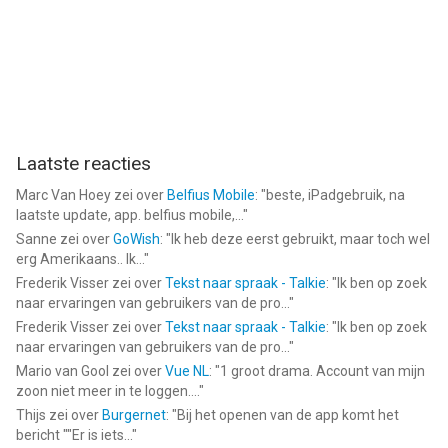
Laatste reacties
Marc Van Hoey
zei over
Belfius Mobile
: "
beste, iPadgebruik, na
laatste update, app. belfius mobile,...
"
Sanne
zei over
GoWish
: "
Ik heb deze eerst gebruikt, maar toch wel
erg Amerikaans.. Ik...
"
Frederik Visser
zei over
Tekst naar spraak - Talkie
: "
Ik ben op zoek
naar ervaringen van gebruikers van de pro...
"
Frederik Visser
zei over
Tekst naar spraak - Talkie
: "
Ik ben op zoek
naar ervaringen van gebruikers van de pro...
"
Mario van Gool
zei over
Vue NL
: "
1 groot drama. Account van mijn
zoon niet meer in te loggen....
"
Thijs
zei over
Burgernet
: "
Bij het openen van de app komt het
bericht ""Er is iets...
"