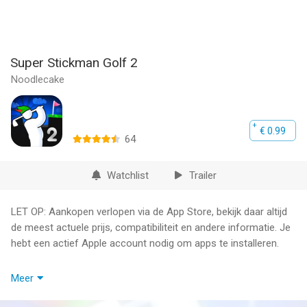
Super Stickman Golf 2
Noodlecake
€ 0.99
64
Watchlist
Trailer
LET OP: Aankopen verlopen via de App Store, bekijk daar altijd
de meest actuele prijs, compatibiliteit en andere informatie. Je
hebt een actief Apple account nodig om apps te installeren.
*** Awarded "Appstore Best of 2013" by Apple! ***
Meer
With 30 dynamic mini golf courses, new power-ups,