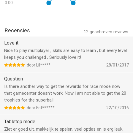
0.00
** Features **
* iCloud Support
* Leaderboards
Recensies
12
geschreven reviews
* Universal App
* 2 Multiplayer Modes
Love it
* 250 Challenging Holes
Nice to play multiplayer , skills are easy to learn , but every level
* 71 Achievements
keeps you challenged , Seriously love it!
* 34 Hats
door Lil*****
28/01/2017
* 14 Golfers
* NEW Powerups
Question
* Dynamic Courses
Is there another way to get the rewards for race mode now
* Local Multiplayer Support Over Bluetooth
that gamecenter doesn't work. Now i am not able to get the 20
trophies for the superball
Thanks to all of our fans who have been waiting patiently for
door Fot******
22/10/2016
the release! We hope you enjoy.
Tabletop mode
At Noodlecake Studios we focus on making fun games. If you
Ziet er goed uit, makkelijk te spelen, veel opties en is erg leuk.
appreciate what we do and like our game, please give our game