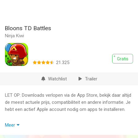
Bloons TD Battles
Ninja Kiwi
Gratis
21.325
Watchlist
Trailer
LET OP: Downloads verlopen via de App Store, bekijk daar altijd
de meest actuele prijs, compatibiliteit en andere informatie. Je
hebt een actief Apple account nodig om apps te installeren.
Play the top-rated tower defense franchise in this free head-
Meer
to-head strategy game.