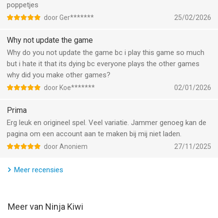
poppetjes
REQUIRES INTERNET CONNECTION
door Ger*******
25/02/2026
**********
Why not update the game
Why do you not update the game bc i play this game so much
Ninja Kiwi Notes:
but i hate it that its dying bc everyone plays the other games
Please review our Terms of Service and Privacy Policy. You will
why did you make other games?
be prompted in-game to accept these terms in order to cloud
door Koe*******
02/01/2026
save and protect your game progress:
https://ninjakiwi.com/terms
Prima
https://ninjakiwi.com/privacy_policy
Erg leuk en origineel spel. Veel variatie. Jammer genoeg kan de
pagina om een account aan te maken bij mij niet laden.
Bloons TD Battles contains in-game items that can be
purchased with real money. You can disable in-app purchases
door Anoniem
27/11/2025
in your device’s settings, or reach us at
https://support.ninjakiwi.com for help. Your purchases fund our
Meer recensies
development updates and new games, and we sincerely
appreciate every vote of confidence you give us with your
purchases.
Meer van Ninja Kiwi