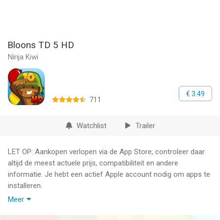
Bloons TD 5 HD
Ninja Kiwi
€ 3.49
711
Watchlist
Trailer
LET OP: Aankopen verlopen via de App Store, controleer daar
altijd de meest actuele prijs, compatibiliteit en andere
informatie. Je hebt een actief Apple account nodig om apps te
installeren.
Meer
Five-star tower defense with unrivaled depth and replayability.
Now with rewarded leaderboards for even more fun and