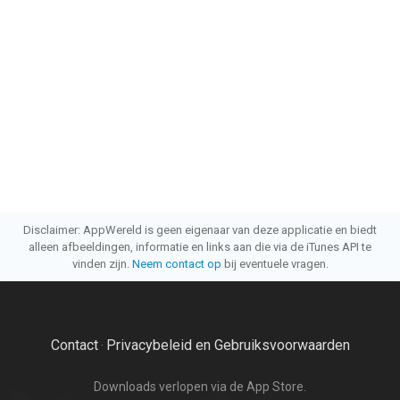
Disclaimer: AppWereld is geen eigenaar van deze applicatie en biedt
alleen afbeeldingen, informatie en links aan die via de iTunes API te
vinden zijn.
Neem contact op
bij eventuele vragen.
Contact
Privacybeleid en Gebruiksvoorwaarden
·
Downloads verlopen via de App Store.