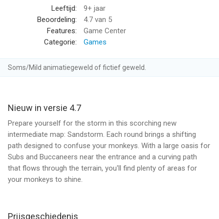
- 10 Special Missions
Leeftijd:
9+ jaar
- 250+ Random Missions
Beoordeling:
4.7
van 5
- New Bloon enemies - tougher Camos, Regrower Bloons, and
Features:
Game Center
the fearsome ZOMG
Categorie:
Games
- 50+ Game Center Achievements and Challenges
- iCloud Support
Soms/Mild animatiegeweld of fictief geweld.
- 3 different game modes
- Freeplay mode after mastering a track
- 4 difficulty settings and family-friendly theme so anyone can
play
Nieuw in versie 4.7
Prepare yourself for the storm in this scorching new
And that's just the beginning - regular updates will keep Bloons
intermediate map: Sandstorm. Each round brings a shifting
TD 5 HD fresh, fun, and challenging for many months to come.
path designed to confuse your monkeys. With a large oasis for
Now it's time to pop some Bloons!
Subs and Buccaneers near the entrance and a curving path
that flows through the terrain, you'll find plenty of areas for
Remember to save to iCloud after each victory or purchase to
your monkeys to shine.
save your progress.
Please note the Bloons TD 5 HD is for iPad and iPad mini
Prijsgeschiedenis