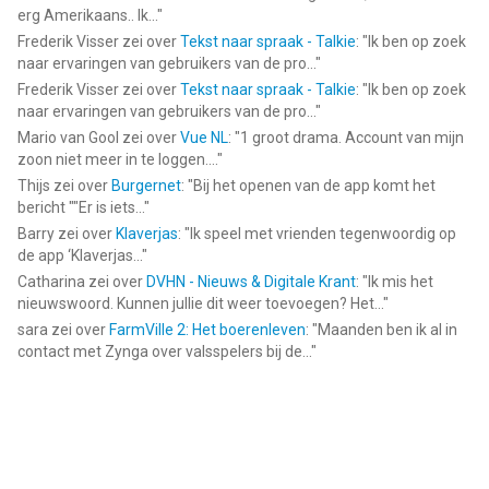
erg Amerikaans.. Ik...
"
Frederik Visser
zei over
Tekst naar spraak - Talkie
: "
Ik ben op zoek
naar ervaringen van gebruikers van de pro...
"
Frederik Visser
zei over
Tekst naar spraak - Talkie
: "
Ik ben op zoek
naar ervaringen van gebruikers van de pro...
"
Mario van Gool
zei over
Vue NL
: "
1 groot drama. Account van mijn
zoon niet meer in te loggen....
"
Thijs
zei over
Burgernet
: "
Bij het openen van de app komt het
bericht ""Er is iets...
"
Barry
zei over
Klaverjas
: "
Ik speel met vrienden tegenwoordig op
de app ‘Klaverjas...
"
Catharina
zei over
DVHN - Nieuws & Digitale Krant
: "
Ik mis het
nieuwswoord. Kunnen jullie dit weer toevoegen? Het...
"
sara
zei over
FarmVille 2: Het boerenleven
: "
Maanden ben ik al in
contact met Zynga over valsspelers bij de...
"