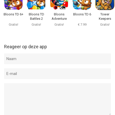
Bloons TD 6+
Bloons TD
Bloons
Bloons TD 6
Tower
Battles 2
Adventure
Keepers
Time TD
Gratis!
Gratis!
Gratis!
€ 7.99
Gratis!
Reageer op deze app