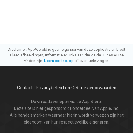
Disclaimer: AppWereld is geen eigenaar van deze applicatie en biedt
alleen afbeeldingen, informatie en links aan die via de iTunes API te
vinden zijn.
Neem contact op
bij eventuele vragen.
Contact
Privacybeleid en Gebruiksvoorwaarden
·
Downloads verlopen via de App Store.
Deze site is niet gesponsord of onderdeel van Apple, Inc.
Alle handelsmerken waarnaar hierin wordt verwezen zijn het
eigendom van hun respectievelijke eigenaren.