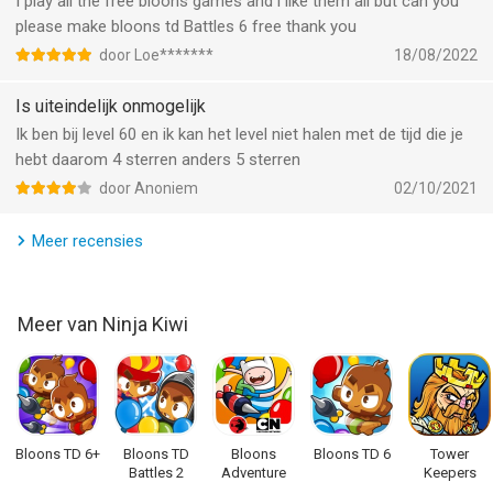
I play all the free bloons games and i like them all but can you
please make bloons td Battles 6 free thank you
door Loe*******
18/08/2022
Is uiteindelijk onmogelijk
Ik ben bij level 60 en ik kan het level niet halen met de tijd die je
hebt daarom 4 sterren anders 5 sterren
door Anoniem
02/10/2021
Meer recensies
Meer van Ninja Kiwi
Bloons TD 6+
Bloons TD
Bloons
Bloons TD 6
Tower
Battles 2
Adventure
Keepers
Time TD