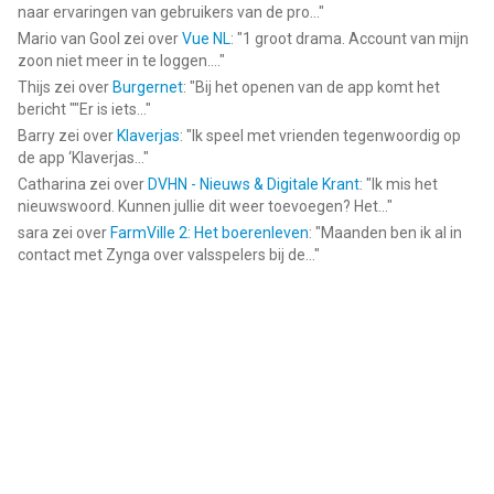
naar ervaringen van gebruikers van de pro...
"
Mario van Gool
zei over
Vue NL
: "
1 groot drama. Account van mijn
zoon niet meer in te loggen....
"
Thijs
zei over
Burgernet
: "
Bij het openen van de app komt het
bericht ""Er is iets...
"
Barry
zei over
Klaverjas
: "
Ik speel met vrienden tegenwoordig op
de app ‘Klaverjas...
"
Catharina
zei over
DVHN - Nieuws & Digitale Krant
: "
Ik mis het
nieuwswoord. Kunnen jullie dit weer toevoegen? Het...
"
sara
zei over
FarmVille 2: Het boerenleven
: "
Maanden ben ik al in
contact met Zynga over valsspelers bij de...
"