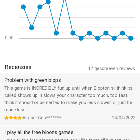
community wilt delen, kun je contact met ons opnemen via
Facebook of Twitter:
https://www.facebook.com/ninjakiwigames/
https://twitter.com/ninjakiwigames
Youtubers en streamers:
0.00
Ninja Kiwi is actief bezig met het ontwikkelen, steunen en
promoten van kanaalmakers op YouTube, Twitch, Kamcord en
Mobcrush. Als je nog niet met ons samenwerkt, blijf dan vooral
video's maken en vertel ons over je kanaal via
Recensies
17
geschreven reviews
youtube@ninjakiwi.com.
Problem with green blops
--
This game is INCREDIBLY fun up until when Bloptonin i think its
called shows up. it slows your character too much, too fast. I
Bloons Supermonkey 2 van Ninja Kiwi is een app voor iPhone,
think it should or be nerfed to make you less slower, or just be
iPad en iPod touch met iOS versie 12.0 of hoger, geschikt
made less.
bevonden voor gebruikers met leeftijden vanaf
9 jaar
.
door Geo*******
18/04/2023
Informatie voor Bloons Supermonkey 2is het laatst vergeleken
I play all the free bloons games
op 10 Aug om 07:35.